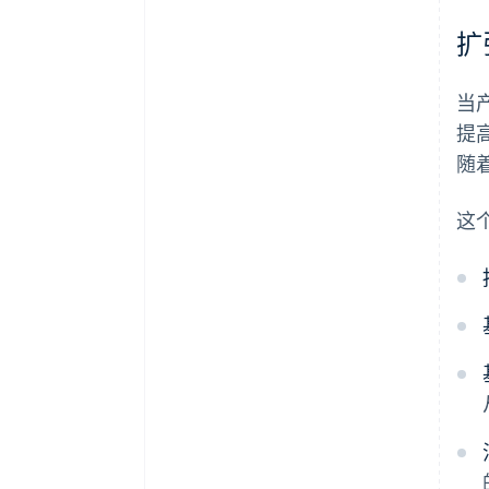
扩
当
提
随
这