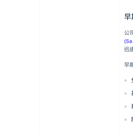
早
公
(Sa
迅
早