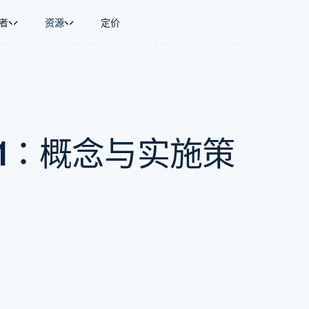
者
资源
定价
景
指南
按行业
公司
资金管理
平台和交易市
商务
持
接受线上付款
AI 企业
产品路线图
Global Payouts
Connect
币
持方案
实施预置结账流程
创作者经济
Sessions 年度大会
向第三方打款
平台支付
务
务
构建平台或交易市场
游戏
招聘
Crypto
01：概念与实施策
金融
管理订阅
酒店、旅游与休闲
资讯中心
钱包、稳定币发行和发卡基础设
动化
提供按用量计费
保险
Stripe Press
施
企业
发行稳定币支持的支付卡
媒体与娱乐
支付
通过智能体配置和管理服务
非营利组织
场
专业服务
理
公共部门
零售
化
on