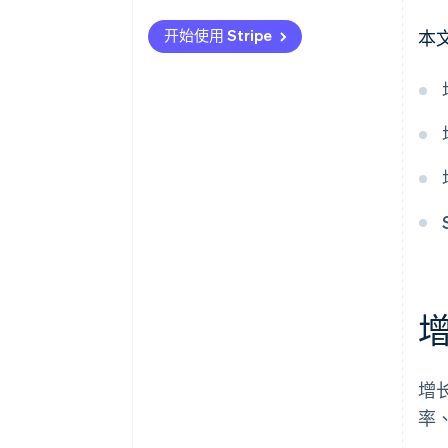
它让您能够服务多种用户类型
支持不同模型的计费
管理扩展定价
开始使用 Stripe
本
它为您提供了实验的灵活性
自动扩展收入和追加销售
跟上竞争对手的步伐
它可以抵御竞争对手
灵活的定价实验
展示升级的价值
企业级工具
计算您需要的价格
最大限度地减少客户流失和收入
流失
增
率