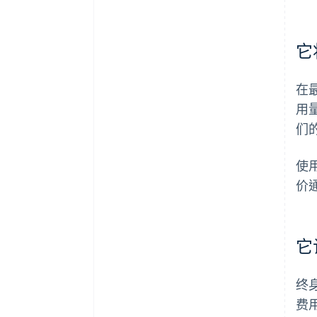
它
在
用
们
使
价
它
终
费