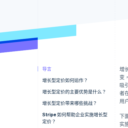
导言
增
变
增长型定价如何运作？
吸
早期阶段
增长型定价的主要优势是什么？
者
用
扩张阶段
它在不限制收入的情况下降低了
增长型定价带来哪些挑战？
进入门槛
成熟阶段
找到合适的起始价格
Stripe 如何帮助企业实施增长型
下
它将收入与客户成功联系起来
定价？
实
设计有用的入门级层