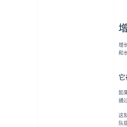
增
和
它
如
通
这
队