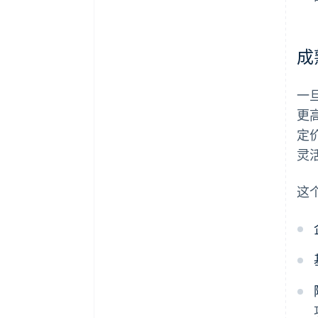
成
一
更
定
灵
这