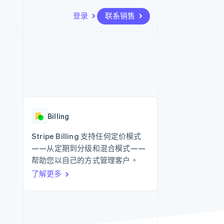
登录
联系销售
资源
生态系统
联系
场
更多
应用集成
合作伙伴
联系销售
Product roadmap
代码示例
Stripe App Marketplace
成为合作伙伴
了解未来规划
开发者博客
API 状态
Radar
欺诈防范
Billing
Atlas
初创企业注册
Stripe Billing 支持任何定价模式
——从定期到分级和混合模式——
Climate
碳移除
帮助您以自己的方式管理客户。
了解更多