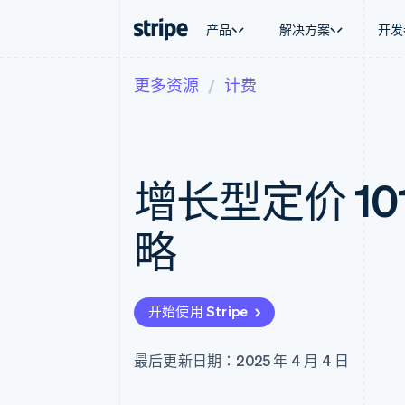
产品
解决方案
开发
更多资源
计费
按企业阶段
文档
学习
按应用场
支持
支付
营收
大型企业
Stripe 文档
博客
智能体
获取支
Payments
Billing
初创企业
API 参考文档
客户案例
加密货
托管支
在线支付
经常性收入
库与 SDK
指南
电子商
专业服
Managed Payments
Metronome
Stripe Apps
增长型定价 1
嵌入式
备案商家解决方案
按用量计费
财务自
Payment links
Subscriptions
全球化
无代码支付
订阅管理
应用内
略
Checkout
Invoicing
交易市
预构建支付界面
一次性或定期账单
资金管
Elements
Tax
平台
灵活的 UI 组件
销售税和增值税自动
SaaS
Payment methods
Revenue Recogniti
开始使用 Stripe
接入 125+ 种支付方式
会计自动化
Authorization Boost
Stripe Sigma
支付成功率优化
自定义报告
最后更新日期：2025 年 4 月 4 日
Link
Data Pipeline
加速结账
数据同步