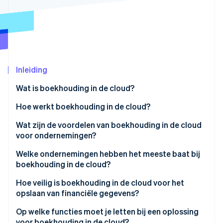
Oprichting van een start-up
Climate
Ecosysteem
CO₂-verwijdering
Partners
Identity
Stripe App Marketplace
Online identiteitsverificatie
Inleiding
Wat is boekhouding in de cloud?
Hoe werkt boekhouding in de cloud?
Stripe Sessions 2026
Wat zijn de voordelen van boekhouding in de cloud
Ontdek hoe Stripe de economische infrastructuu
Nu bekijken
voor ondernemingen?
Welke ondernemingen hebben het meeste baat bij
boekhouding in de cloud?
Start-ups
Hoe veilig is boekhouding in de cloud voor het
opslaan van financiële gegevens?
Midden- en kleinbedrijf (mkb)
Encryptie
Op welke functies moet je letten bij een oplossing
Freelancers en eenmanszaken
voor boekhouding in de cloud?