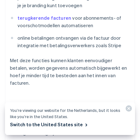
je je branding kunt toevoegen
terugkerende facturen
voor abonnements- of
voorschotmodellen automatiseren
online betalingen ontvangen via de factuur door
integratie met betalingsverwerkers zoals Stripe
Met deze functies kunnen klanten eenvoudiger
betalen, worden gegevens automatisch bijgewerkt en
hoef je minder tijd te besteden aan het innen van
facturen.
Uitgaven bijhouden
You’re viewing our website for the Netherlands, but it looks
like you’re in the United States.
Switch to the United States site
Als je veel uitgaven bijhoudt, zoek je platforms die je
de volgende mogelijkheden bieden: