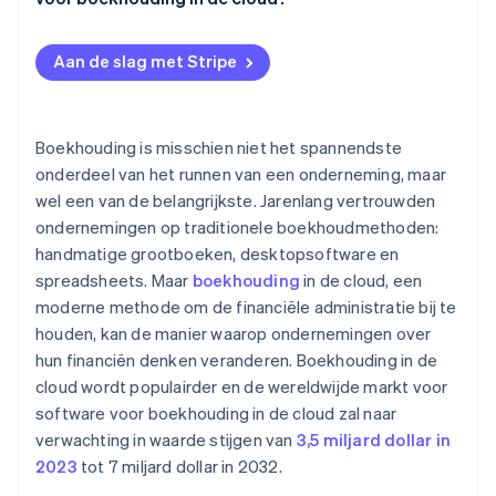
Multifactorauthenticatie (MFA)
Groeiende ondernemingen
Facturatie en betalingsverwerking
Regelmatige back-ups van gegevens
Aan de slag met Stripe
Non-profits
Uitgaven bijhouden
Compliance met beveiligingsnormen
Ondernemingen met teams die op afstand of op
Bankreconciliatie
verschillende plekken werken
Gebruikersrechten en toegang op basis van rollen
Boekhouding is misschien niet het spannendste
Rapportage en financieel inzicht
onderdeel van het runnen van een onderneming, maar
Monitoring en detectie van bedreigingen
wel een van de belangrijkste. Jarenlang vertrouwden
Fiscale compliance
ondernemingen op traditionele boekhoudmethoden:
Integratie van salarisadministratie
handmatige grootboeken, desktopsoftware en
spreadsheets. Maar
boekhouding
in de cloud, een
Schaalbaarheid en add-ons
moderne methode om de financiële administratie bij te
Samenwerking en gebruikersrechten
houden, kan de manier waarop ondernemingen over
hun financiën denken veranderen. Boekhouding in de
Integratie met andere technologieën
cloud wordt populairder en de wereldwijde markt voor
Gebruiksgemak en klantenondersteuning
software voor boekhouding in de cloud zal naar
verwachting in waarde stijgen van
3,5 miljard dollar in
2023
tot 7 miljard dollar in 2032.