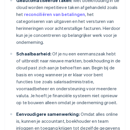
Geautomatiseerde taken:
Met boekhouding in de
cloud worden repetitieve taken afgehandeld zoals
het
reconciliëren van betalingen
, het
categoriseren van uitgaven en het versturen van
herinneringen voor achterstallige facturen. Hierdoor
kun je je concentreren op belangrijker werk voor je
onderneming.
Schaalbaarheid:
Of je nu een eenmanszaak hebt
of uitbreidt naar nieuwe markten, boekhouding in de
cloud past zich aan je behoeften aan. Begin bij de
basis en voeg wanneer je er klaar voor bent
functies toe zoals salarisadministratie,
voorraadbeheer en ondersteuning voor meerdere
valuta. Je hoeft je financiële systeem niet opnieuw
op te bouwen alleen omdat je onderneming groeit.
Eenvoudigere samenwerking:
Omdat alles online
is, kunnen je accountant, boekhouder en team
inloggen en toegang krijgen tot dezelfde gegevens