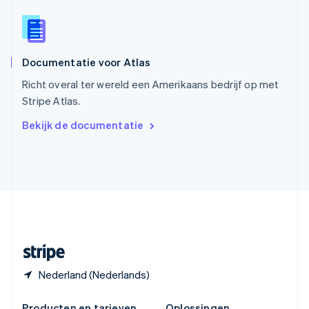
Spanje
Español
English
Thailand
ไทย
English
Documentatie voor Atlas
Tsjechië
English
Richt overal ter wereld een Amerikaans bedrijf op met
Vasteland van China
Stripe Atlas.
简体中文
English
Verenigd Koninkrijk
Bekijk de documentatie
English
Verenigde Arabische Emiraten
English
Verenigde Staten
English
Español
简体中文
Zweden
Svenska
English
Zwitserland
Deutsch
Français
Italiano
English
Nederland (Nederlands)
Producten en tarieven
Oplossingen