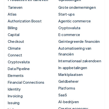
Tarieven
Grote ondernemingen
Atlas
Start-ups
Authorization Boost
Agentic commerce
Billing
Cryptovaluta
Capital
E-commerce
Checkout
Geïntegreerde financiën
Climate
Automatisering van
financiën
Connect
Internationaal zakendoen
Cryptovaluta
In-appbetalingen
Data Pipeline
Marktplaatsen
Elements
Geldbeheer
Financial Connections
Platforms
Identity
SaaS
Invoicing
AI-bedrijven
Issuing
Creator economy