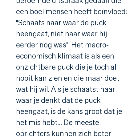
beroemde uitspraak gedaan die
een boel mensen heeft beïnvloed:
"Schaats naar waar de puck
heengaat, niet naar waar hij
eerder nog was". Het macro-
economisch klimaat is als een
onzichtbare puck die je toch al
nooit kan zien en die maar doet
wat hij wil. Als je schaatst naar
Australië
waar je denkt dat de puck
English
België
heengaat, is de kans groot dat je
Nederlands
Français
Deutsch
English
Brazilië
het mis hebt… De meeste
Português
English
Bulgarije
oprichters kunnen zich beter
English