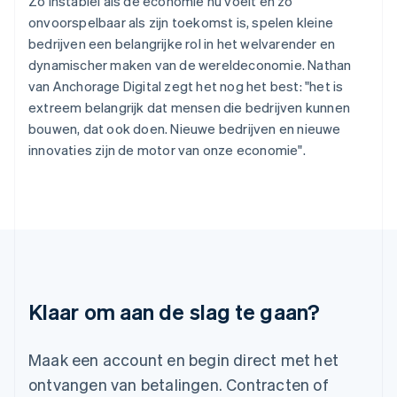
Zo instabiel als de economie nu voelt en zo
Ierland
onvoorspelbaar als zijn toekomst is, spelen kleine
English
bedrijven een belangrijke rol in het welvarender en
India
English
dynamischer maken van de wereldeconomie. Nathan
Italië
van Anchorage Digital zegt het nog het best: "het is
Italiano
English
extreem belangrijk dat mensen die bedrijven kunnen
Japan
bouwen, dat ook doen. Nieuwe bedrijven en nieuwe
日本語
English
innovaties zijn de motor van onze economie".
Kroatië
English
Italiano
Letland
English
Liechtenstein
Deutsch
English
Litouwen
English
Luxemburg
Klaar om aan de slag te gaan?
Français
Deutsch
English
Maleisië
English
简体中文
Maak een account en begin direct met het
Malta
ontvangen van betalingen. Contracten of
English