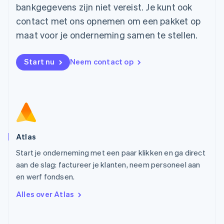
Mexico
bankgegevens zijn niet vereist. Je kunt ook
Español
English
contact met ons opnemen om een pakket op
Nederland
maat voor je onderneming samen te stellen.
Nederlands
English
Nieuw-Zeeland
English
Start nu
Neem contact op
Noorwegen
English
Oostenrijk
Deutsch
English
Polen
English
Portugal
Português
English
Atlas
Roemenië
Start je onderneming met een paar klikken en ga direct
English
aan de slag: factureer je klanten, neem personeel aan
Singapore
English
简体中文
en werf fondsen.
Slovenië
Alles over Atlas
English
Italiano
Slowakije
English