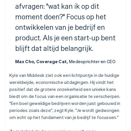
Canada
afvragen: "wat kan ik op dit
English
Français
Cyprus
moment doen?" Focus op het
English
ontwikkelen van je bedrijf en
Denemarken
English
product. Als je een start-up bent
Duitsland
Deutsch
English
blijft dat altijd belangrijk.
Estland
English
Max Cho, Coverage Cat,
Medeoprichter en CEO
Finland
English
Svenska
Frankrijk
Kyle van Middesk ziet ook een lichtpuntje in de huidige
Français
English
wereldwijde, economische uitdagingen. Hij vindt het
Gibraltar
positief dat de grotere onzekerheid een unieke kans
English
biedt om de focus van een organisatie te verscherpen.
Griekenland
"Een boel geweldige bedrijven worden juist gebouwd in
English
periodes zoals deze", zegt Kyle. "Je wordt gedwongen
Hongarije
English
om echt op het fundament van je bedrijf te focussen."
Hongkong SAR, China
English
简体中文