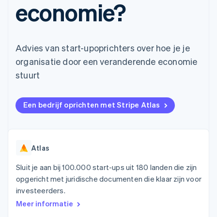
economie?
Toegang tot meer
Data Pipeline
Bedrijf
Marktplaatsen
Gegevenssynchronisatie
dan 125
Geldbeheer
Facturatie naar gebruik
Terminal
Productroadmap
Platforms
bieden
Fysieke betalingen
Jaarlijks congres
SaaS
Betaalkaarten uitgeven
Authorization
Sessions
die door stablecoins
Advies van start-upoprichters over hoe je je
Boost
Vacatures
worden gedekt
Optimaliseer de
Stripe Newsroom
Diensten voorzien en
organisatie door een veranderende economie
acceptatie
Stripe Press
beheren met agents
Per branche
stuurt
Link
Versneld afrekenen
Financial
AI-bedrijven
Connections
Creator economy
Contact
Een bedrijf oprichten met Stripe Atlas
Bronnen
Data gekoppelde
Gaming
rekeningen
Horeca, reizen en vrije
Neem contact op
tijd
App-integraties
Partner worden
Verzekering
Voorbeelden van code
Media en entertainment
Developerblog
Atlas
API-status
Meer
Non-profitorganisaties
Sluit je aan bij 100.000 start-ups uit 180 landen die zijn
Product roadmap
Ontdek wat er in het verschiet ligt
opgericht met juridische documenten die klaar zijn voor
Professionele
dienstverlening
investeerders.
Radar
Publieke sector
Fraudepreventie
Meer informatie
Detailhandel
Atlas