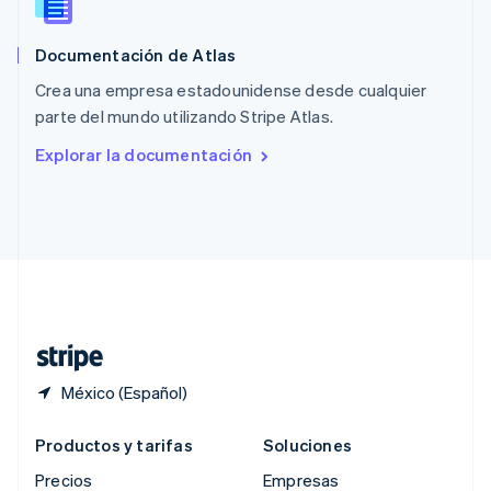
RAE de Hong Kong, China
English
简体中文
Documentación de Atlas
Reino Unido
English
Crea una empresa estadounidense desde cualquier
República Checa
parte del mundo utilizando Stripe Atlas.
English
Rumania
Explorar la documentación
English
Singapur
English
简体中文
Suecia
Svenska
English
Suiza
Deutsch
Français
Italiano
English
Tailandia
ไทย
English
México (Español)
Productos y tarifas
Soluciones
Precios
Empresas