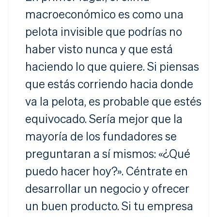
macroeconómico es como una
pelota invisible que podrías no
haber visto nunca y que está
haciendo lo que quiere. Si piensas
que estás corriendo hacia donde
va la pelota, es probable que estés
equivocado. Sería mejor que la
Alemania
mayoría de los fundadores se
Deutsch
English
Australia
preguntaran a sí mismos: «¿Qué
English
Austria
puedo hacer hoy?». Céntrate en
Deutsch
English
Bélgica
desarrollar un negocio y ofrecer
Nederlands
Français
Deutsch
English
Brasil
un buen producto. Si tu empresa
Português
English