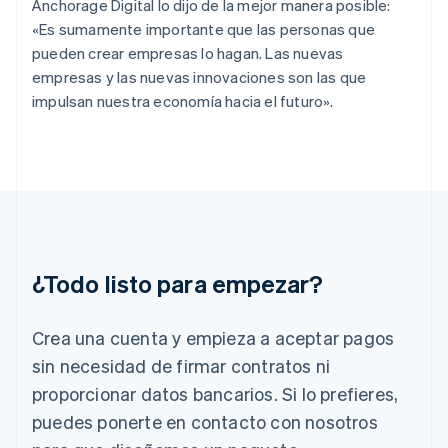
Anchorage Digital lo dijo de la mejor manera posible:
Estonia
«Es sumamente importante que las personas que
English
Finlandia
pueden crear empresas lo hagan. Las nuevas
English
Svenska
empresas y las nuevas innovaciones son las que
Francia
impulsan nuestra economía hacia el futuro».
Français
English
Gibraltar
English
Grecia
English
Hungría
English
India
English
¿Todo listo para empezar?
Irlanda
English
Crea una cuenta y empieza a aceptar pagos
Italia
Italiano
English
sin necesidad de firmar contratos ni
Japón
proporcionar datos bancarios. Si lo prefieres,
日本語
English
Letonia
puedes ponerte en contacto con nosotros
English