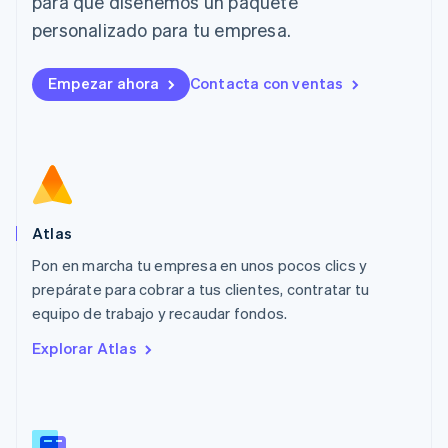
para que diseñemos un paquete
Liechtenstein
personalizado para tu empresa.
Deutsch
English
Lituania
English
Empezar ahora
Contacta con ventas
Luxemburgo
Français
Deutsch
English
Malasia
English
简体中文
Malta
English
México
Español
English
Atlas
Noruega
Pon en marcha tu empresa en unos pocos clics y
English
prepárate para cobrar a tus clientes, contratar tu
Nueva Zelandia
English
equipo de trabajo y recaudar fondos.
Países Bajos
Explorar Atlas
Nederlands
English
Polonia
English
Portugal
Português
English