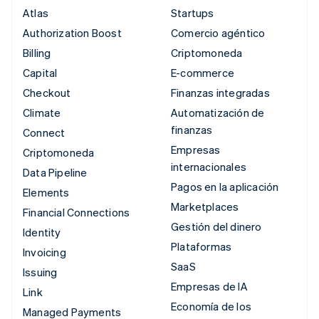
Atlas
Startups
Authorization Boost
Comercio agéntico
Billing
Criptomoneda
Capital
E-commerce
Checkout
Finanzas integradas
Climate
Automatización de
finanzas
Connect
Empresas
Criptomoneda
internacionales
Data Pipeline
Pagos en la aplicación
Elements
Marketplaces
Financial Connections
Gestión del dinero
Identity
Plataformas
Invoicing
SaaS
Issuing
Empresas de IA
Link
Economía de los
Managed Payments