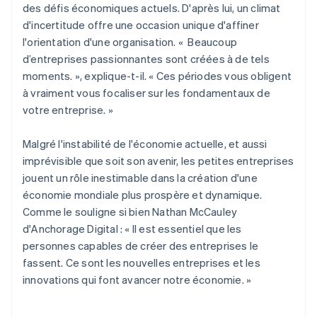
des défis économiques actuels. D'après lui, un climat
Croatie
d'incertitude offre une occasion unique d'affiner
English
Italiano
Danemark
l'orientation d'une organisation. « Beaucoup
English
d’entreprises passionnantes sont créées à de tels
Émirats arabes unis
moments. », explique-t-il. « Ces périodes vous obligent
English
à vraiment vous focaliser sur les fondamentaux de
Espagne
votre entreprise. »
Español
English
Estonie
Malgré l'instabilité de l'économie actuelle, et aussi
English
États-Unis
imprévisible que soit son avenir, les petites entreprises
English
Español
简体中文
jouent un rôle inestimable dans la création d'une
Finlande
économie mondiale plus prospère et dynamique.
English
Svenska
Comme le souligne si bien Nathan McCauley
France
d'Anchorage Digital : « Il est essentiel que les
Français
English
Gibraltar
personnes capables de créer des entreprises le
English
fassent. Ce sont les nouvelles entreprises et les
Grèce
innovations qui font avancer notre économie. »
English
Hongrie
English