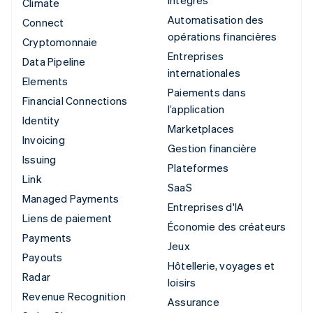
intégrés
Climate
Automatisation des
Connect
opérations financières
Cryptomonnaie
Entreprises
Data Pipeline
internationales
Elements
Paiements dans
Financial Connections
l’application
Identity
Marketplaces
Invoicing
Gestion financière
Issuing
Plateformes
Link
SaaS
Managed Payments
Entreprises d'IA
Liens de paiement
Économie des créateurs
Payments
Jeux
Payouts
Hôtellerie, voyages et
Radar
loisirs
Revenue Recognition
Assurance