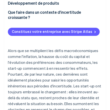
Repositionnement autour du retour sur
Développement de produits
Établir la transparence dans votre culture
investissement
Se concentrer sur l’adéquation produit/marché
Que faire dans un contexte d’incertitude
S’appuyer sur un seul canal d’acquisition
croissante ?
Diversification vers de nouvelles sources de revenus
Constituez votre entreprise avec Stripe Atlas
Alors que se multiplient les défis macroéconomiques
comme l'inflation, la hausse du coût du capital et
l'évolution des préférences des consommateurs, les
start-up commencent à en ressentir les effets.
Pourtant, de par leur nature, ces dernières sont
idéalement placées pour saisir les opportunités
inhérentes aux périodes d'incertitude. Les start-up ont
toujours embrassé le changement : elles innovent au-
delà du statu quo, restent proches de leur clientèle et
réévaluent la situation au besoin. Elles surmontent les
obstacles en repensant le champ des possibles, et