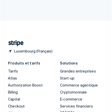
Slovénie
English
Italiano
Suède
Svenska
English
Suisse
Deutsch
Français
Italiano
English
Thaïlande
ไทย
English
Luxembourg (Français)
Produits et tarifs
Solutions
Tarifs
Grandes entreprises
Atlas
Start-up
Authorization Boost
Commerce agentique
Billing
Cryptomonnaie
Capital
E-commerce
Checkout
Services financiers