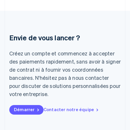
Inde
English
Irlande
English
Italie
Italiano
English
Envie de vous lancer ?
Japon
日本語
English
Créez un compte et commencez à accepter
Lettonie
English
des paiements rapidement, sans avoir à signer
Liechtenstein
de contrat ni à fournir vos coordonnées
Deutsch
English
Lituanie
bancaires. N'hésitez pas à nous contacter
English
pour discuter de solutions personnalisées pour
Luxembourg
votre entreprise.
Français
Deutsch
English
Malaisie
English
简体中文
Démarrer
Contacter notre équipe
Malte
English
Mexique
Español
English