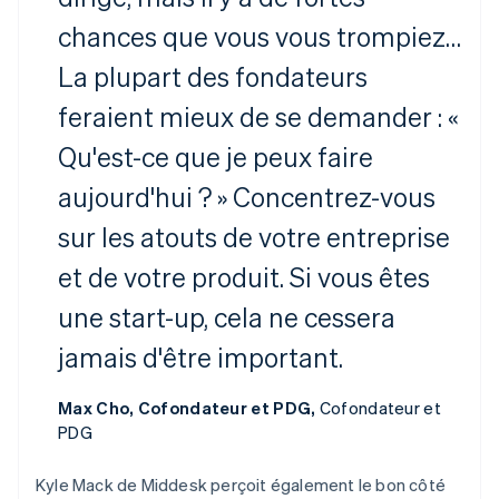
chances que vous vous trompiez…
La plupart des fondateurs
feraient mieux de se demander : «
Allemagne
Deutsch
English
Qu'est-ce que je peux faire
Australie
English
aujourd'hui ? » Concentrez-vous
Autriche
Deutsch
English
sur les atouts de votre entreprise
Belgique
et de votre produit. Si vous êtes
Nederlands
Français
Deutsch
English
Brésil
une start-up, cela ne cessera
Português
English
Bulgarie
jamais d'être important.
English
Canada
Max Cho, Cofondateur et PDG,
Cofondateur et
English
Français
Chine continentale
PDG
简体中文
English
Chypre
Kyle Mack de Middesk perçoit également le bon côté
English