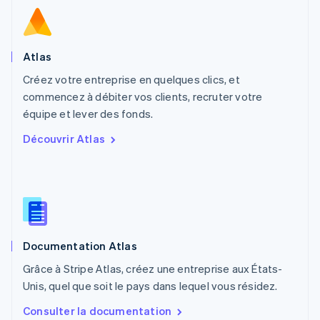
Norvège
English
Nouvelle-Zélande
English
Atlas
Pays-Bas
Créez votre entreprise en quelques clics, et
Nederlands
English
commencez à débiter vos clients, recruter votre
Pologne
English
équipe et lever des fonds.
Portugal
Découvrir Atlas
Português
English
R.A.S. de Hong Kong, Chine
English
简体中文
République tchèque
English
Roumanie
English
Documentation Atlas
Royaume-Uni
English
Grâce à Stripe Atlas, créez une entreprise aux États-
Singapour
Unis, quel que soit le pays dans lequel vous résidez.
English
简体中文
Slovaquie
Consulter la documentation
English