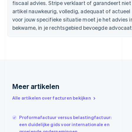
fiscaal advies. Stripe verklaart of garandeert niet
English
Denemarken
artikel nauwkeurig, volledig, adequaat of actueel
English
voor jouw specifieke situatie moet je het advies 
Duitsland
Deutsch
English
bekwame, in je rechtsgebied bevoegde advocaat
Estland
English
Finland
English
Svenska
Frankrijk
Français
English
Gibraltar
English
Griekenland
Meer artikelen
English
Hongarije
Alle artikelen over facturen bekijken
English
Hongkong SAR, China
English
简体中文
Ierland
Proformafactuur versus belastingfactuur:
English
een duidelijke gids voor internationale en
India
groeiende ondernemingen