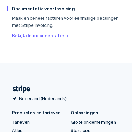
ไทย
English
Tsjechië
Documentatie voor Invoicing
English
Maak en beheer facturen voor eenmalige betalingen
Vasteland van China
met Stripe Invoicing.
简体中文
English
Verenigd Koninkrijk
Bekijk de documentatie
English
Verenigde Arabische Emiraten
English
Verenigde Staten
English
Español
简体中文
Zweden
Svenska
English
Zwitserland
Deutsch
Français
Italiano
English
Nederland (Nederlands)
Producten en tarieven
Oplossingen
Tarieven
Grote ondernemingen
Atlas
Start-ups