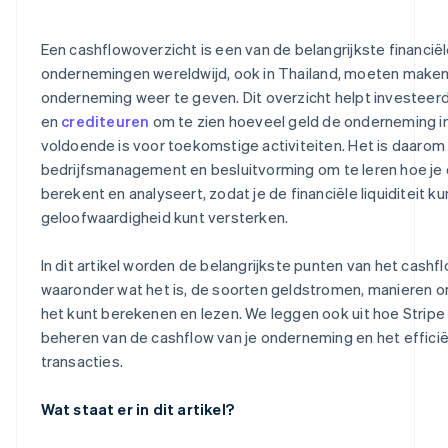
Kasstroom uit financieringsactiviteiten is vaak licht ne
Een cashflowoverzicht is een van de belangrijkste financië
Lees het cashflowoverzicht op basis van langetermijn
ondernemingen wereldwijd, ook in Thailand, moeten maken 
onderneming weer te geven. Dit overzicht helpt investeerd
Vergelijk met cijfers uit de sector
en
crediteuren
om te zien hoeveel geld de onderneming in
Samenvatting van de basisprincipes van een goede cas
voldoende is voor toekomstige activiteiten. Het is daarom 
bedrijfsmanagement en besluitvorming om te leren hoe je
berekent en analyseert, zodat je de financiële liquiditeit k
geloofwaardigheid kunt versterken.
In dit artikel worden de belangrijkste punten van het cashf
waaronder wat het is, de soorten geldstromen, manieren om
het kunt berekenen en lezen. We leggen ook uit hoe Stripe I
beheren van de cashflow van je onderneming en het efficië
transacties.
Wat staat er in dit artikel?