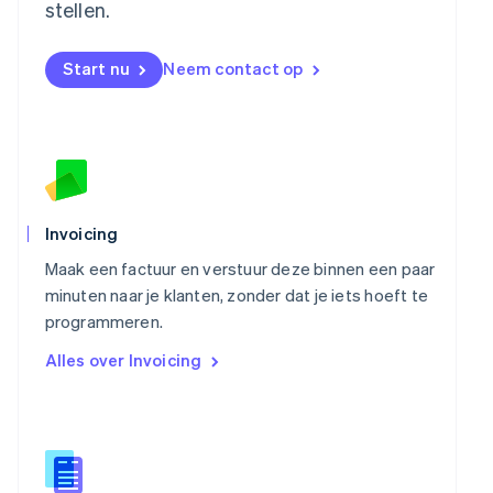
stellen.
Nederlands
English
Nieuw-Zeeland
English
Start nu
Neem contact op
Noorwegen
English
Oostenrijk
Deutsch
English
Polen
English
Portugal
Português
English
Invoicing
Roemenië
Maak een factuur en verstuur deze binnen een paar
English
Singapore
minuten naar je klanten, zonder dat je iets hoeft te
English
简体中文
programmeren.
Slovenië
Alles over Invoicing
English
Italiano
Slowakije
English
Spanje
Español
English
Thailand