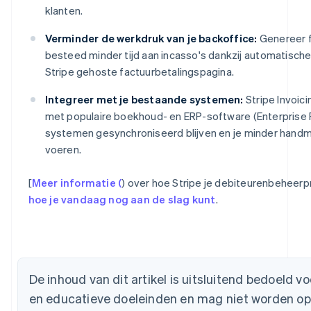
klanten.
Verminder de werkdruk van je backoffice:
Genereer f
besteed minder tijd aan incasso's dankzij automatische
Stripe gehoste factuurbetalingspagina.
Integreer met je bestaande systemen:
Stripe Invoic
met populaire boekhoud- en ERP-software (Enterprise R
systemen gesynchroniseerd blijven en je minder handm
voeren.
Australië
English
[
Meer informatie (
) over hoe Stripe je debiteurenbeheer
België
hoe je vandaag nog aan de slag kunt
.
Nederlands
Français
Deutsch
English
Brazilië
Português
English
Bulgarije
English
Canada
De inhoud van dit artikel is uitsluitend bedoeld 
English
Français
en educatieve doeleinden en mag niet worden opg
Cyprus