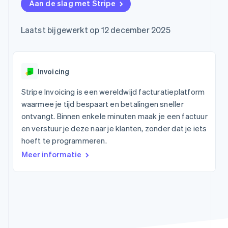
Toegang tot meer
Data Pipeline
Aan de slag met Stripe
In-appbetalingen
Abonnementen
Gegevenssynchronisatie
dan 125
Bedrijf
Marktplaatsen
beheren
Terminal
Geldbeheer
Facturatie naar
Laatst bijgewerkt op 12 december 2025
Fysieke betalingen
Productroadmap
Platforms
gebruik bieden
Authorization
Jaarlijks congres
SaaS
Betaalkaarten
Boost
Sessions
uitgeven die door
Optimaliseer de
Vacatures
stablecoins worden
acceptatie
Stripe Newsroom
Invoicing
gedekt
Link
Stripe Press
Diensten voorzien en
Per branche
Versneld afrekenen
beheren met agents
Stripe Invoicing is een wereldwijd facturatieplatform
Financial
waarmee je tijd bespaart en betalingen sneller
Connections
AI-bedrijven
Data gekoppelde
ontvangt. Binnen enkele minuten maak je een factuur
Creator economy
Contact
rekeningen
Gaming
en verstuur je deze naar je klanten, zonder dat je iets
Bronnen
Horeca, reizen en vrije
Neem contact op
hoeft te programmeren.
tijd
Partner worden
Verzekering
App-integraties
Meer informatie
Media en
Voorbeelden van code
Meer
entertainment
Product roadmap
Non-
Developerblog
Ontdek wat er in het verschiet ligt
profitorganisaties
API-status
Professionele
Radar
dienstverlening
Fraudepreventie
Publieke sector
Detailhandel
Atlas