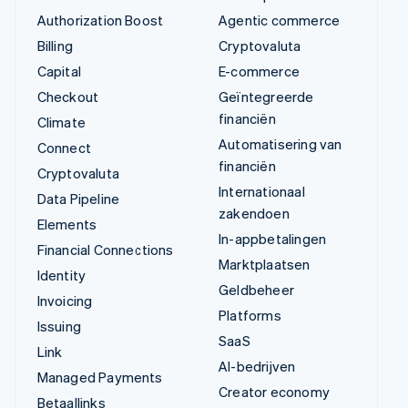
Authorization Boost
Agentic commerce
Billing
Cryptovaluta
Capital
E-commerce
Checkout
Geïntegreerde
financiën
Climate
Automatisering van
Connect
financiën
Cryptovaluta
Internationaal
Data Pipeline
zakendoen
Elements
In-appbetalingen
Financial Connections
Marktplaatsen
Identity
Geldbeheer
Invoicing
Platforms
Issuing
SaaS
Link
AI-bedrijven
Managed Payments
Creator economy
Betaallinks