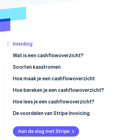
Oprichting van een start-up
Climate
CO₂-verwijdering
Ecosysteem
Identity
Partners
Online identiteitsverificatie
Stripe App
Inleiding
Marketplace
Wat is een cashflowoverzicht?
Soorten kasstromen
Stripe Sessions 2026
Hoe maak je een cashflowoverzicht
Ontdek hoe Stripe de economische infrastructu
Nu bekijken
Direct cashflowoverzicht
Hoe bereken je een cashflowoverzicht?
Indirect cashflowoverzicht
Overzicht van het cashflowoverzicht aan het einde van 
Hoe lees je een cashflowoverzicht?
Voorbeeld van een cashflowoverzicht (directe method
Het eindsaldo moet een stijging laten zien
De voordelen van Stripe Invoicing
Kasstroom uit bedrijfsactiviteiten moet altijd positief z
Aan de slag met Stripe
Een negatieve cashflow uit investeringen is normaal