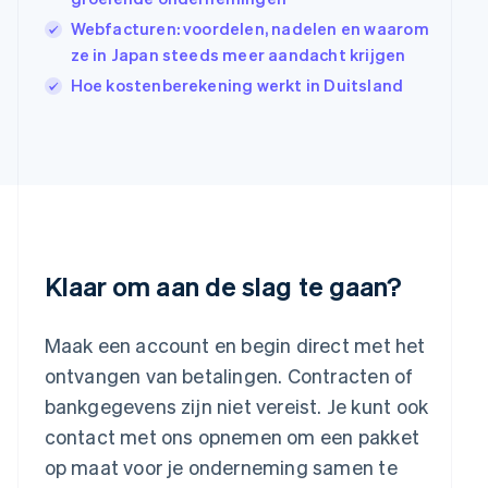
English
Webfacturen: voordelen, nadelen en waarom
Italië
Italiano
English
ze in Japan steeds meer aandacht krijgen
Japan
Hoe kostenberekening werkt in Duitsland
日本語
English
Kroatië
English
Italiano
Letland
English
Liechtenstein
Deutsch
English
Litouwen
English
Klaar om aan de slag te gaan?
Luxemburg
Français
Deutsch
English
Maleisië
Maak een account en begin direct met het
English
简体中文
ontvangen van betalingen. Contracten of
Malta
bankgegevens zijn niet vereist. Je kunt ook
English
Mexico
contact met ons opnemen om een pakket
Español
English
op maat voor je onderneming samen te
Nederland