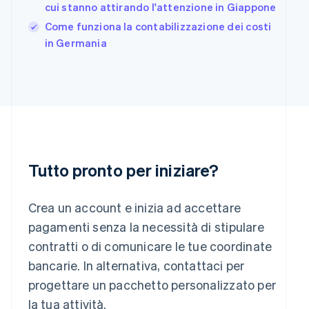
English
cui stanno attirando l'attenzione in Giappone
India
Come funziona la contabilizzazione dei costi
English
in Germania
Irlanda
English
Italia
Italiano
English
Lettonia
English
Liechtenstein
Deutsch
English
Lituania
Tutto pronto per iniziare?
English
Lussemburgo
Français
Deutsch
English
Crea un account e inizia ad accettare
Malaysia
pagamenti senza la necessità di stipulare
English
简体中文
Malta
contratti o di comunicare le tue coordinate
English
bancarie. In alternativa, contattaci per
Messico
progettare un pacchetto personalizzato per
Español
English
Norvegia
la tua attività.