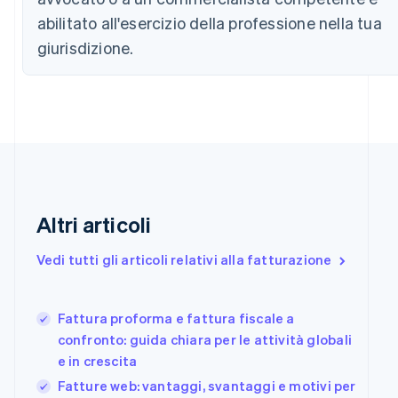
简体中文
English
abilitato all'esercizio della professione nella tua
Cipro
English
giurisdizione.
Croazia
English
Italiano
Danimarca
English
Emirati Arabi Uniti
English
Estonia
English
Finlandia
Altri articoli
English
Svenska
Francia
Vedi tutti gli articoli relativi alla fatturazione
Français
English
Germania
Deutsch
English
Giappone
Fattura proforma e fattura fiscale a
日本語
English
confronto: guida chiara per le attività globali
Gibilterra
e in crescita
English
Fatture web: vantaggi, svantaggi e motivi per
Grecia