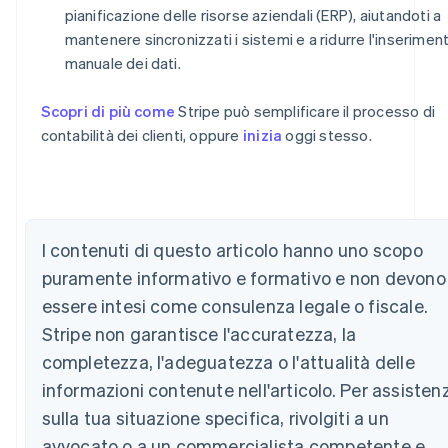
pianificazione delle risorse aziendali (ERP), aiutandoti a
mantenere sincronizzati i sistemi e a ridurre l'inserimen
manuale dei dati.
Scopri di più come
Stripe può semplificare il processo di
contabilità dei clienti, oppure
inizia
oggi stesso.
Australia
English
Austria
I contenuti di questo articolo hanno uno scopo
Deutsch
English
Belgio
puramente informativo e formativo e non devono
Nederlands
Français
Deutsch
English
essere intesi come consulenza legale o fiscale.
Brasile
Stripe non garantisce l'accuratezza, la
Português
English
Bulgaria
completezza, l'adeguatezza o l'attualità delle
English
informazioni contenute nell'articolo. Per assisten
Canada
sulla tua situazione specifica, rivolgiti a un
English
Français
Cina continentale
avvocato o a un commercialista competente e