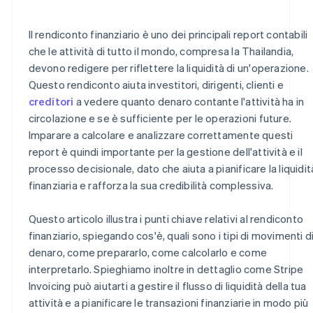
La liquidità negativa derivante dagli investimenti è
normale
Il rendiconto finanziario è uno dei principali report contabili
La liquidità da attività di finanziamento è spesso
che le attività di tutto il mondo, compresa la Thailandia,
leggermente negativa
devono redigere per riflettere la liquidità di un'operazione.
Questo rendiconto aiuta investitori, dirigenti, clienti e
Leggi il rendiconto finanziario su dati di lungo periodo
creditori
a vedere quanto denaro contante l'attività ha in
Confronta con i dati del settore
circolazione e se è sufficiente per le operazioni future.
Imparare a calcolare e analizzare correttamente questi
Riepilogo dei principi di base di un buon rendiconto
report è quindi importante per la gestione dell'attività e il
finanziario
processo decisionale, dato che aiuta a pianificare la liquidit
finanziaria e rafforza la sua credibilità complessiva.
Questo articolo illustra i punti chiave relativi al rendiconto
finanziario, spiegando cos'è, quali sono i tipi di movimenti d
denaro, come prepararlo, come calcolarlo e come
interpretarlo. Spieghiamo inoltre in dettaglio come Stripe
Invoicing può aiutarti a gestire il flusso di liquidità della tua
attività e a pianificare le transazioni finanziarie in modo più