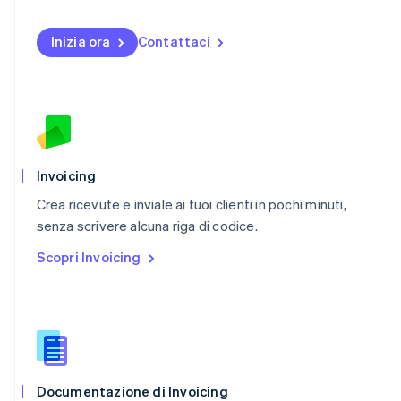
English
Nuova Zelanda
Inizia ora
Contattaci
English
Paesi Bassi
Nederlands
English
Polonia
English
Portogallo
Português
English
RAS di Hong Kong, Cina
Invoicing
English
简体中文
Regno Unito
Crea ricevute e inviale ai tuoi clienti in pochi minuti,
English
senza scrivere alcuna riga di codice.
Repubblica Ceca
Scopri Invoicing
English
Romania
English
Singapore
English
简体中文
Slovacchia
English
Slovenia
Documentazione di Invoicing