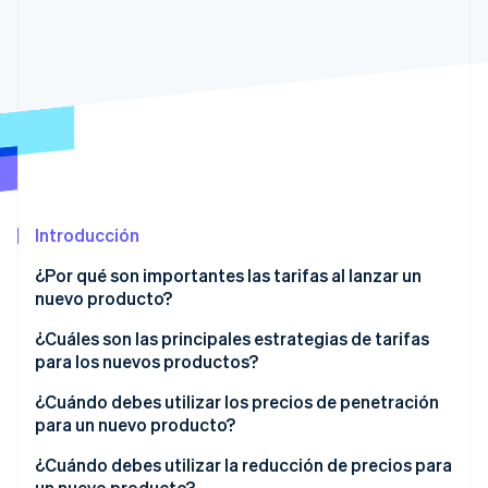
Ecosistema
Sesiones de Stripe 2026
Socios
Descubre cómo Stripe construye la infraestructura económi
Stripe App Marketplace
Mirar ahora
Introducción
¿Por qué son importantes las tarifas al lanzar un
nuevo producto?
¿Cuáles son las principales estrategias de tarifas
para los nuevos productos?
¿Cuándo debes utilizar los precios de penetración
para un nuevo producto?
Ventajas de los precios de penetración
¿Cuándo debes utilizar la reducción de precios para
un nuevo producto?