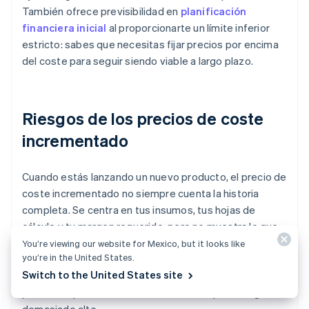
También ofrece previsibilidad en
planificación
financiera inicial
al proporcionarte un límite inferior
estricto: sabes que necesitas fijar precios por encima
del coste para seguir siendo viable a largo plazo.
Riesgos de los precios de coste
incrementado
Cuando estás lanzando un nuevo producto, el precio de
coste incrementado no siempre cuenta la historia
completa. Se centra en tus insumos, tus hojas de
cálculo y tu margen requerido, pero no muestra lo que
el cliente realmente valora o está dispuesto a pagar.
You’re viewing our website for Mexico, but it looks like
you’re in the United States.
Puede que el precio de un producto con un alto valor
Switch to the United States site
percibido sea demasiado bajo o que el precio de un
producto que el mercado no considera que lo valga sea