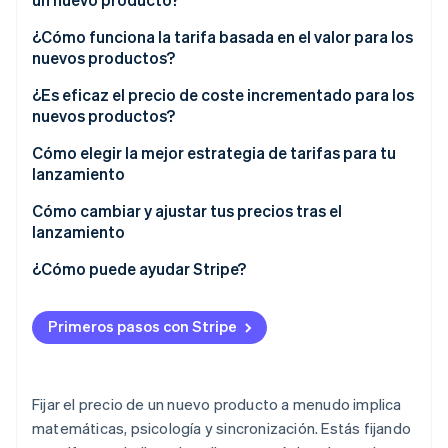
Riesgos de los precios de penetración
Beneficios del skimming de precios
¿Cómo funciona la tarifa basada en el valor para los
nuevos productos?
Riesgos del skimming de precios
Ventajas de la tarifa basada en el valor
¿Es eficaz el precio de coste incrementado para los
nuevos productos?
Riesgos de las tarifas basadas en el valor
Ventajas de los precios de coste incrementado
Cómo elegir la mejor estrategia de tarifas para tu
lanzamiento
Riesgos de los precios de coste incrementado
Comenzá con tu objetivo de lanzamiento
Cómo cambiar y ajustar tus precios tras el
lanzamiento
Considera tu posición en el mercado
Usa datos anticipados
¿Cómo puede ayudar Stripe?
Conoce el perfil de tus clientes
Prueba los precios antes de confirmarlos
Factor en tu estructura de costos
Primeros pasos con Stripe
Comunica claramente cualquier cambio
Adapta los precios a tu posicionamiento
Sé intencionado con los descuentos
Considera tu capacidad de ajuste más adelante
Fijar el precio de un nuevo producto a menudo implica
Considera la posibilidad de establecer niveles,
matemáticas, psicología y sincronización. Estás fijando
modelos basados en el consumo o cambios en el