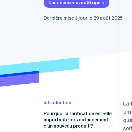
Authorization Boost
Commencer avec Stripe
Acceptation optimisée
Link
Paiements accélérés
Dernière mise à jour le 29 août 2025
Financial Connections
Comptes financiers associés
Introduction
La 
tim
Pourquoi la tarification est-elle
importante lors du lancement
que
d’un nouveau produit ?
sor