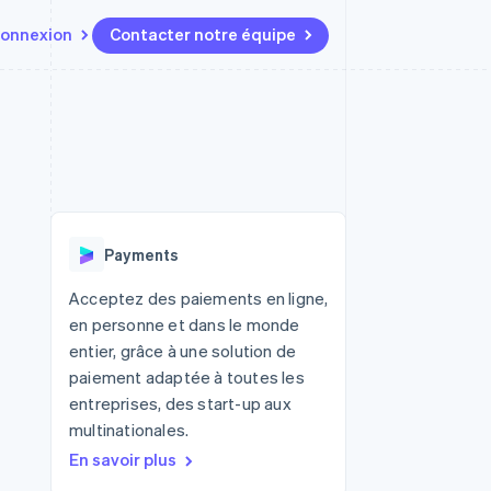
onnexion
Contacter notre équipe
Ressources
Écosystème
Contact
t marketplaces
Plus
Intégrations d'applications
Partenaires
Contacter notre équipe
Product roadmap
elle
Exemples de code
Stripe App Marketplace
Devenir partenaire
Découvrez les prochaines
r les
Blog des développeurs
évolutions
rs
État de l'API
 platforms
Radar
ciers intégrés
Payments
Prévention de la fraude
ratif
es et virtuelles
Atlas
Acceptez des paiements en ligne,
Constitution de start-up
en personne et dans le monde
Climate
entier, grâce à une solution de
Élimination du carbone
paiement adaptée à toutes les
Identity
entreprises, des start-up aux
Vérification de l'identité
multinationales.
En savoir plus