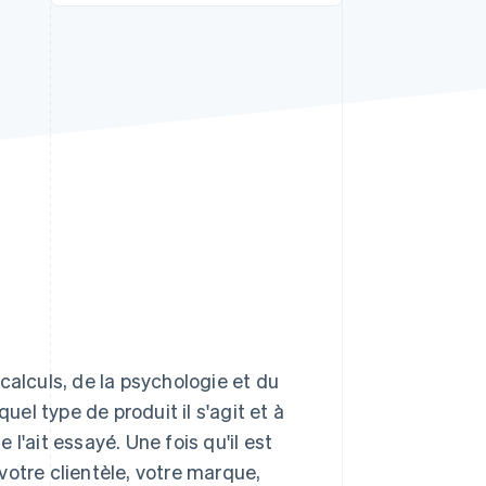
Stripe Sessions 2026
Découvrez comment
Stripe construit
l’infrastructure
économique de l’IA.
Regarder la vidéo
calculs, de la psychologie et du
uel type de produit il s'agit et à
e l'ait essayé. Une fois qu'il est
votre clientèle, votre marque,