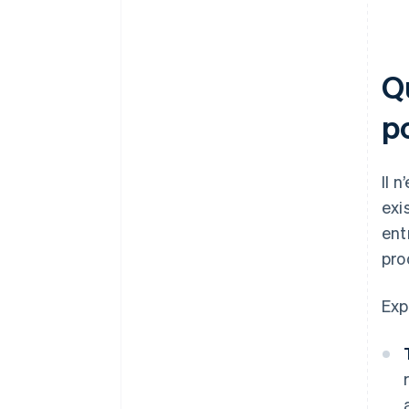
Qu
p
Il 
exi
ent
pro
Exp