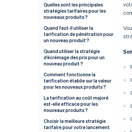
vot
Quelles sont les principales
stratégies tarifaires pour les
com
nouveaux produits ?
Vou
Quand faut-il utiliser la
tarification de pénétration pour
str
un nouveau produit ?
Avantages des prix de
Quand utiliser la stratégie
So
pénétration
d’écrémage des prix pour un
nouveau produit ?
Risques liés aux prix de
pénétration
Avantages de la stratégie
Comment fonctionne la
d’écrémage des prix
tarification établie sur la valeur
pour les nouveaux produits ?
Risques de la stratégie
d’écrémage des prix
Avantages de la tarification
La tarification au coût majoré
établie sur la valeur
est-elle efficace pour les
nouveaux produits ?
Risques liés à la tarification
établie sur la valeur
Avantages de la tarification au
Choisir la meilleure stratégie
coût majoré
tarifaire pour votre lancement