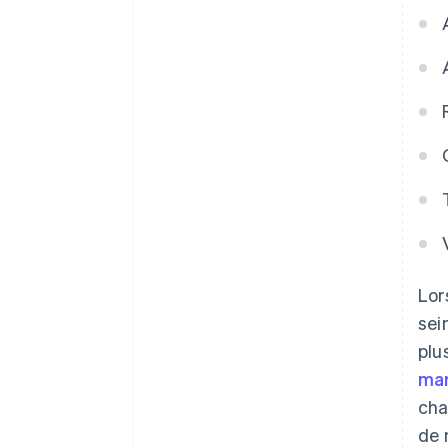
Lor
sei
plu
mar
cha
de 