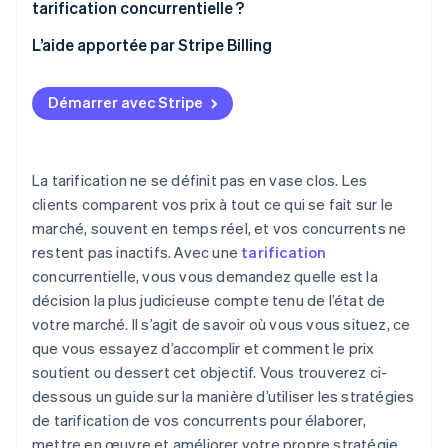
Choisissez votre positionnement tarifaire
tarification concurrentielle ?
Tarification supérieure aux concurrents
Créez des niveaux qui ont du sens
Synchronisez-vous avec votre équipe
L’aide apportée par Stripe Billing
Tarification à parité
Prévoyez la réponse de vos concurrents
Utilisez une infrastructure qui peut suivre le rythme
Démarrer avec Stripe
Effectuez des tests de tarification avant de vous
Alignez votre tarification avec votre
engager
positionnement
Surveillez les données qui comptent
La tarification ne se définit pas en vase clos. Les
clients comparent vos prix à tout ce qui se fait sur le
Fixez des limites à l’avance
marché, souvent en temps réel, et vos concurrents ne
restent pas inactifs. Avec une
tarification
concurrentielle, vous vous demandez quelle est la
décision la plus judicieuse compte tenu de l’état de
votre marché. Il s’agit de savoir où vous vous situez, ce
que vous essayez d’accomplir et comment le prix
soutient ou dessert cet objectif. Vous trouverez ci-
dessous un guide sur la manière d’utiliser les stratégies
de tarification de vos concurrents pour élaborer,
mettre en œuvre et améliorer votre propre stratégie