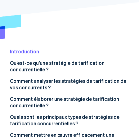
Découvrez les prochaines évolutions
Commerce en ligne
Radar
Prévention de la fraude
Écosystème
Atlas
Constitution de start-up
Partenaires
Climate
Stripe App Marketplace
Élimination du carbone
Introduction
Identity
Qu’est-ce qu’une stratégie de tarification
Vérification de l'identité
concurrentielle ?
Comment analyser les stratégies de tarification de
vos concurrents ?
Comment élaborer une stratégie de tarification
Stripe Sessions 2026
concurrentielle ?
Découvrez comment Stripe construit l’infrastructure écono
Regarder la vidéo
Commencez par l’objectif
Quels sont les principaux types de stratégies de
tarification concurrentielles ?
Connaissez votre fourchette de prix
Tarification inférieure aux concurrents
Comment mettre en œuvre efficacement une