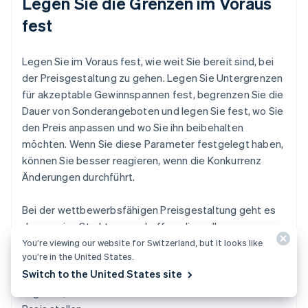
Legen Sie die Grenzen im Voraus
fest
Legen Sie im Voraus fest, wie weit Sie bereit sind, bei
der Preisgestaltung zu gehen. Legen Sie Untergrenzen
für akzeptable Gewinnspannen fest, begrenzen Sie die
Dauer von Sonderangeboten und legen Sie fest, wo Sie
den Preis anpassen und wo Sie ihn beibehalten
möchten. Wenn Sie diese Parameter festgelegt haben,
können Sie besser reagieren, wenn die Konkurrenz
Änderungen durchführt.
Bei der wettbewerbsfähigen Preisgestaltung geht es
darum, eine Struktur zu schaffen, die es Ihnen
ermöglicht, auf den Markt zu reagieren, ohne die
You’re viewing our website for Switzerland, but it looks like
you’re in the United States.
Kontrolle über Ihre Gewinnspannen, Ihre Botschaft oder
Switch to the United States site
Ihre Marke zu verlieren. Wenn Sie es strategisch
angehen, können Sie Ihr Unternehmen auf eine solide