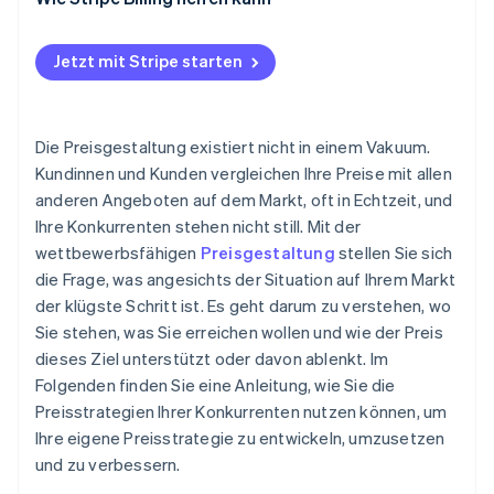
ergeben
Paritäts-Preisgestaltung
Verwenden Sie eine Infrastruktur, die mithalten kann
Planen Sie für die Reaktion Ihrer Konkurrenten
Jetzt mit Stripe starten
Richten Sie Ihre Preisgestaltung an Ihrer
Führen Sie Preistests durch, bevor Sie sich festlegen
Positionierung aus
Überwachen Sie die Daten, die wichtig sind
Die Preisgestaltung existiert nicht in einem Vakuum.
Kundinnen und Kunden vergleichen Ihre Preise mit allen
Legen Sie die Grenzen im Voraus fest
anderen Angeboten auf dem Markt, oft in Echtzeit, und
Ihre Konkurrenten stehen nicht still. Mit der
wettbewerbsfähigen
Preisgestaltung
stellen Sie sich
die Frage, was angesichts der Situation auf Ihrem Markt
der klügste Schritt ist. Es geht darum zu verstehen, wo
Sie stehen, was Sie erreichen wollen und wie der Preis
dieses Ziel unterstützt oder davon ablenkt. Im
Folgenden finden Sie eine Anleitung, wie Sie die
Preisstrategien Ihrer Konkurrenten nutzen können, um
Ihre eigene Preisstrategie zu entwickeln, umzusetzen
und zu verbessern.