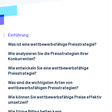
Betrugsprävention
Ecosystem
Atlas
Start-up-Gründung
Partner
Stripe App-Marktplatz
Climate
CO₂-Entnahme
Identity
Einführung
Online-Identitätsprüfung
Was ist eine wettbewerbsfähige Preisstrategie?
Wie analysieren Sie die Preisstrategien Ihrer
Konkurrenten?
Stripe-Sessions 2026
Wie entwickeln Sie eine wettbewerbsfähige
Erfahren Sie, wie Stripe Lösungen für die Wirtschaft
Preisstrategie?
Jetzt ansehen
Beginnen Sie mit dem Ziel
Was sind die wichtigsten Arten von
wettbewerbsfähigen Preisstrategien?
Kennen Sie Ihre Preisspanne
Günstigere Preisgestaltung als die Mitbewerber
Wie können Sie wettbewerbsfähige Preise effektiv
Wählen Sie Ihre Preisposition
umsetzen?
Höhere Preisgestaltung als die Konkurrenz
Entwickeln Sie gestaffelte Systeme, die Sinn
Synchronisieren Sie sich mit Ihrem Team
Wie Stripe Billing helfen kann