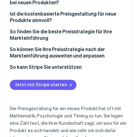
bei neuen Produkten?
Risiken der Abschöpfungsstrategie
Vorteile der wertbasierten Preisgestaltung
Ist die kostenbasierte Preisgestaltung für neue
Produkte sinnvoll?
Risiken der wertbasierten Preisgestaltung
Vorteile der kostenbasierten Preisgestaltung
So finden Sie die beste Preisstrategie für Ihre
Markteinführung
Risiken der kostenbasierten Preisgestaltung
Welches Ziel verfolgen Sie bei der Markteinführung?
So können Sie Ihre Preisstrategie nach der
Markteinführung ausweiten und anpassen
Wie ist Ihre Marktposition?
Frühe Daten verwenden
So kann Stripe Sie unterstützen
Wer ist Ihre Kundschaft?
Erst testen, dann festlegen
Wie ist Ihre Kostenstruktur?
Jetzt mit Stripe starten
Änderungen klar und deutlich kommunizieren
Passt der Preis zu Ihrer Positionierung?
Rabatte bewusst einsetzen
Können Sie später noch Anpassungen vornehmen?
Die Preisgestaltung für ein neues Produkt hat oft mit
Preisstufen, nutzungsbasierte Modelle oder
Mathematik, Psychologie und Timing zu tun. Sie legen
Paketänderungen erwägen
eine Zahl fest, die ihrer Kundschaft sagt, um was für ein
Weiter überwachen und anpassen
Produkt es sich handelt und wie sehr sie sich dafür