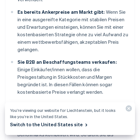
Es bereits Ankerpreise am Markt gibt:
Wenn Sie
in eine ausgereifte Kategorie mit stabilen Preisen
und Erwartungen einsteigen, können Sie mit einer
kostenbasierten Strategie ohne zu viel Aufwand zu
einem wettbewerbsfähigen, akzeptablen Preis
gelangen.
Sie B2B an Beschaffungsteams verkaufen:
Einige Einkäufer/innen wollen, dass die
Preisgestaltung in Stückkosten und Margen
begründet ist. In diesen Fällen können sogar
kostenbasierte Preise verlangt werden.
Sie sie mit anderen Informationen kombinieren:
You’re viewing our website for Liechtenstein, but it looks
Die kostenbasierte Preisgestaltung lässt sich noch
like you’re in the United States.
strategischer anwenden, wenn sie mit
Switch to the United States site
wertbasierten Erkenntnissen oder Wettbewerber-
Benchmarks kombiniert wird. So dient sie als