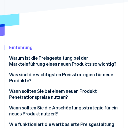
Betrugsprävention
Ecosystem
Atlas
Start-up-Gründung
Partner
Stripe App-Marktplatz
Climate
CO₂-Entnahme
Einführung
Warum ist die Preisgestaltung bei der
Stripe-Sessions 2026
Markteinführung eines neuen Produkts so wichtig?
Erfahren Sie, wie Stripe Lösungen für die Wirtschaft
Jetzt ansehen
Was sind die wichtigsten Preisstrategien für neue
Produkte?
Wann sollten Sie bei einem neuen Produkt
Penetrationspreise nutzen?
Vorteile von Penetrationspreisen
Wann sollten Sie die Abschöpfungsstrategie für ein
neues Produkt nutzen?
Risiken von Penetrationspreisen
Vorteile der Abschöpfungsstrategie
Wie funktioniert die wertbasierte Preisgestaltung