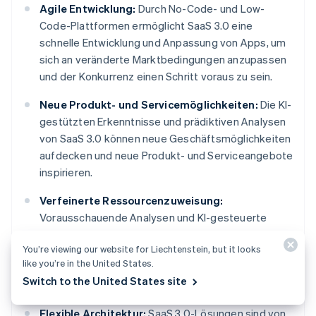
Agile Entwicklung:
Durch No-Code- und Low-
Code-Plattformen ermöglicht SaaS 3.0 eine
schnelle Entwicklung und Anpassung von Apps, um
sich an veränderte Marktbedingungen anzupassen
und der Konkurrenz einen Schritt voraus zu sein.
Neue Produkt- und Servicemöglichkeiten:
Die KI-
gestützten Erkenntnisse und prädiktiven Analysen
von SaaS 3.0 können neue Geschäftsmöglichkeiten
aufdecken und neue Produkt- und Serviceangebote
inspirieren.
Verfeinerte Ressourcenzuweisung:
Vorausschauende Analysen und KI-gesteuerte
Erkenntnisse können Unternehmen dabei helfen,
You’re viewing our website for Liechtenstein, but it looks
Ressourcen effektiver zuzuweisen, um
like you’re in the United States.
Verschwendung zu reduzieren und die
Switch to the United States site
Kapitalrendite zu maximieren.
Flexible Architektur:
SaaS 3.0-Lösungen sind von