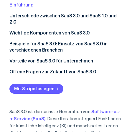
Betrugsprävention
Ecosystem
Einführung
Atlas
Unterschiede zwischen SaaS 3.0 und SaaS 1.0 und
Start-up-Gründung
Partner
2.0
Stripe App-Marktplatz
Climate
CO₂-Entnahme
SaaS 1.0
Wichtige Komponenten von SaaS 3.0
SaaS 2.0
Beispiele für SaaS 3.0: Einsatz von SaaS 3.0 in
verschiedenen Branchen
SaaS 3.0
Customer Relationship Management
Vorteile von SaaS 3.0 für Unternehmen
Stripe-Sessions 2026
Erfahren Sie, wie Stripe Lösungen für die Wirtschaft
Marketing und Vertrieb
Offene Fragen zur Zukunft von SaaS 3.0
Jetzt ansehen
Personalwesen (HR)
Mit Stripe loslegen
Gesundheitswesen
Finanzen
SaaS 3.0 ist die nächste Generation von
Software-as-
Verarbeitendes Gewerbe
a-Service (SaaS)
. Diese Iteration integriert Funktionen
für künstliche Intelligenz (KI) und maschinelles Lernen
Bildung