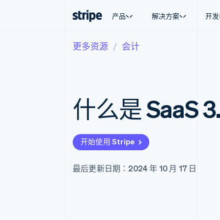
产品
解决方案
开发
更多资源
会计
按企业阶段
文档
学习
按应用场
支持
支付
营收
大型企业
Stripe 文档
博客
智能体
获取支
Payments
Billing
初创企业
API 参考文档
客户案例
加密货
托管支
在线支付
经常性收入
库与 SDK
指南
电子商
专业服
Managed Payments
Metronome
Stripe Apps
什么是 SaaS 
嵌入式
备案商家解决方案
按用量计费
财务自
Payment links
Subscriptions
全球化
无代码支付
订阅管理
应用内
Checkout
Invoicing
交易市
预构建支付界面
一次性或定期账单
开始使用 Stripe
资金管
Elements
Tax
平台
灵活的 UI 组件
销售税和增值税自动
SaaS
Payment methods
Revenue Recogniti
最后更新日期：2024 年 10 月 17 日
接入 125+ 种支付方式
会计自动化
Authorization Boost
Stripe Sigma
支付成功率优化
自定义报告
Link
Data Pipeline
加速结账
数据同步