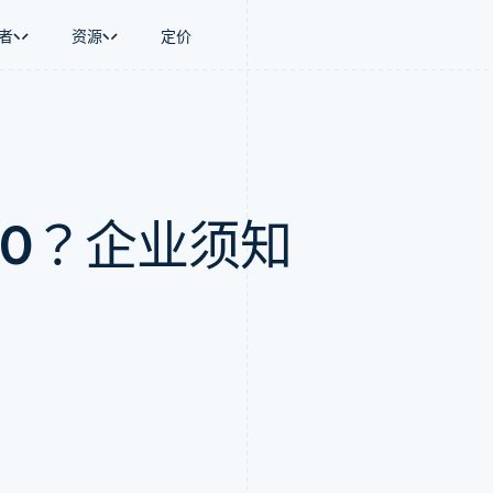
者
资源
定价
景
指南
按行业
公司
资金管理
平台和交易市
商务
持
接受线上付款
AI 企业
产品路线图
Global Payouts
Connect
币
持方案
实施预置结账流程
创作者经济
Sessions 年度大会
向第三方打款
平台支付
务
务
构建平台或交易市场
游戏
招聘
Crypto
3.0？企业须知
金融
管理订阅
酒店、旅游与休闲
资讯中心
钱包、稳定币发行和发卡基础设
动化
提供按用量计费
保险
Stripe Press
施
企业
发行稳定币支持的支付卡
媒体与娱乐
支付
通过智能体配置和管理服务
非营利组织
场
专业服务
理
公共部门
零售
化
on