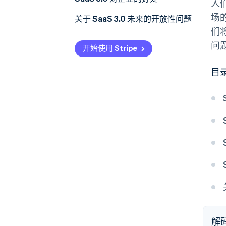
人
场
营销和销售
关于 SaaS 3.0 未来的开放性问题
们
人力资源
问
开始使用 Stripe
医疗保健
目
财务
制造
教育
解