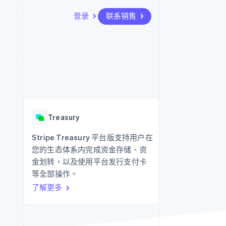
登录
联系销售
资源
生态系统
联系
场
更多
应用集成
合作伙伴
联系销售
Product roadmap
代码示例
Stripe App Marketplace
成为合作伙伴
了解未来规划
开发者博客
API 状态
Radar
欺诈防范
Treasury
Atlas
初创企业注册
Stripe Treasury 平台版支持用户在
您的生态体系内完成资金存储、资
Climate
碳移除
金划转，以及使用平台发行支付卡
等全部操作。
了解更多