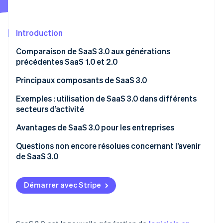
Découvrez les prochaines évolutions
Commerce en ligne
Radar
Prévention de la fraude
Introduction
Écosystème
Atlas
Comparaison de SaaS 3.0 aux générations
Constitution de start-up
précédentes SaaS 1.0 et 2.0
Partenaires
Climate
Stripe App Marketplace
Élimination du carbone
SaaS 1.0
Principaux composants de SaaS 3.0
Identity
SaaS 2.0
Exemples : utilisation de SaaS 3.0 dans différents
Vérification de l'identité
secteurs d’activité
SaaS 3.0
Gestion de la relation client
Avantages de SaaS 3.0 pour les entreprises
Marketing et ventes
Questions non encore résolues concernant l’avenir
de SaaS 3.0
Stripe Sessions 2026
Ressources humaines
Découvrez comment Stripe construit l’infrastructure écono
Regarder la vidéo
Santé
Démarrer avec Stripe
Finance
Industrie manufacturière