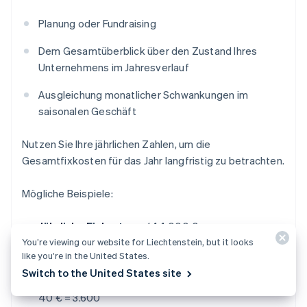
Planung oder Fundraising
Dem Gesamtüberblick über den Zustand Ihres
Unternehmens im Jahresverlauf
Ausgleichung monatlicher Schwankungen im
saisonalen Geschäft
Nutzen Sie Ihre jährlichen Zahlen, um die
Gesamtfixkosten für das Jahr langfristig zu betrachten.
Mögliche Beispiele:
Jährliche Fixkosten
= 144.000 €
You’re viewing our website for Liechtenstein, but it looks
Deckungsbeitrag pro Einheit
= 40 €
like you’re in the United States.
Switch to the United States site
Break-Even-Einheiten pro Jahr
= 144.000 € /
40 € = 3.600