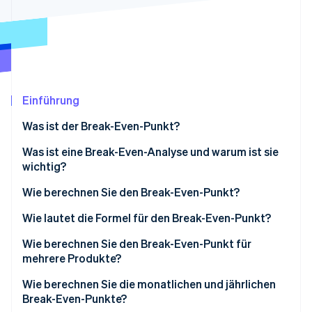
Betrugsprävention
Ecosystem
Atlas
Start-up-Gründung
Partner
Stripe App-Marktplatz
Climate
CO₂-Entnahme
Einführung
Was ist der Break-Even-Punkt?
Was ist eine Break-Even-Analyse und warum ist sie
Stripe-Sessions 2026
wichtig?
Erfahren Sie, wie Stripe Lösungen für die Wirtschaft
Jetzt ansehen
Belastungstest für Ihre Preisgestaltung
Wie berechnen Sie den Break-Even-Punkt?
Einen ehrlichen Überblick über Ihre Kosten erhalten
Addieren Sie Ihre Fixkosten.
Wie lautet die Formel für den Break-Even-Punkt?
Realistische Verkaufsziele setzen
Bestimmen Sie Ihre variablen Kosten pro Einheit.
Break-Even-Punkt in Einheiten
Wie berechnen Sie den Break-Even-Punkt für
mehrere Produkte?
Modellierung von Risiko und Widerstandsfähigkeit
Kennen Sie Ihren Verkaufspreis
Break-Even-Punkt beim Umsatz
Definieren Sie Ihren Vertriebsmix.
Wie berechnen Sie die monatlichen und jährlichen
Ihre Sicherheitsmarge verstehen
Break-Even-Punkte?
Berechnen Sie den gewichteten Durchschnittspreis