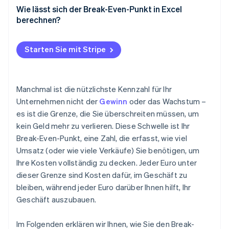
Objektivere Entscheidungen treffen
und die variablen Kosten
Monatlicher Break-Even-Punkt
Wie lässt sich der Break-Even-Punkt in Excel
berechnen?
Erfüllung der finanziellen Erwartungen
Ermitteln Sie den gewichteten durchschnittlichen
Jährlicher Break-Even-Punkt
Deckungsbeitrag.
Richten Sie die Berechnungen ein
Starten Sie mit Stripe
Berechnen Sie die gesamten Break-Even-Einheiten.
Verwenden Sie Goal Seek, um den Break-Even-Punkt
zu ermitteln.
Ordnen Sie die Break-even-Einheiten nach Produkt
zu.
Manchmal ist die nützlichste Kennzahl für Ihr
Unternehmen nicht der
Gewinn
oder das Wachstum –
es ist die Grenze, die Sie überschreiten müssen, um
kein Geld mehr zu verlieren. Diese Schwelle ist Ihr
Break-Even-Punkt, eine Zahl, die erfasst, wie viel
Umsatz (oder wie viele Verkäufe) Sie benötigen, um
Ihre Kosten vollständig zu decken. Jeder Euro unter
dieser Grenze sind Kosten dafür, im Geschäft zu
bleiben, während jeder Euro darüber Ihnen hilft, Ihr
Geschäft auszubauen.
Im Folgenden erklären wir Ihnen, wie Sie den Break-