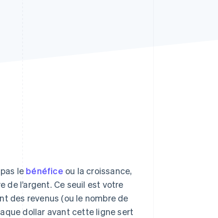
Stripe Sessions 2026
Découvrez comment
Stripe construit
l’infrastructure
économique de l’IA.
Regarder la vidéo
t pas le
bénéfice
ou la croissance,
e de l’argent. Ce seuil est votre
ntant des revenus (ou le nombre de
aque dollar avant cette ligne sert