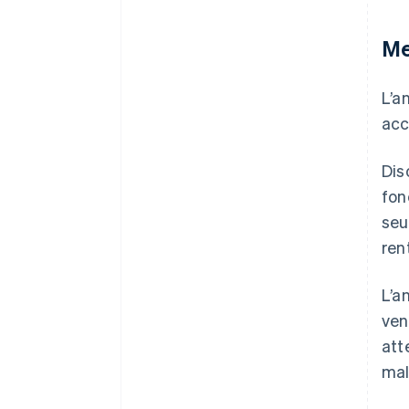
Me
L’a
acc
Dis
fon
seu
ren
L’a
ven
att
mal