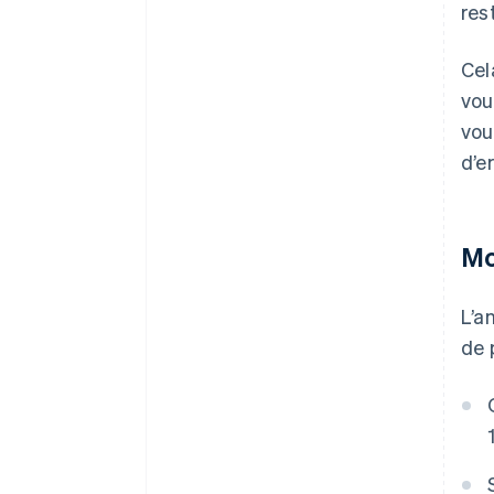
res
Cel
vou
vou
d’er
Mo
L’a
de 