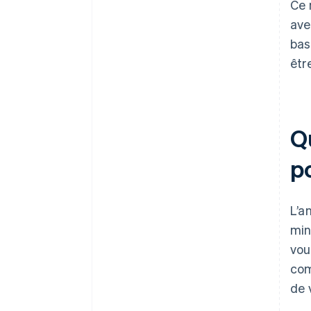
Ce 
ave
bas
êtr
Qu
p
L’a
min
vou
com
de 