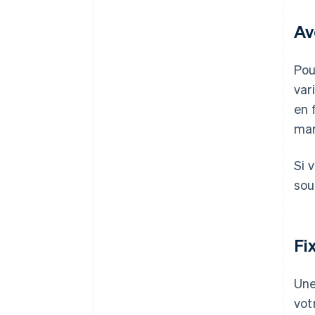
Av
Pou
var
en 
mar
Si 
sou
Fi
Une
vot