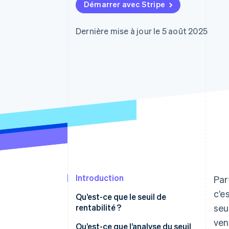
Authorization Boost
Démarrer avec Stripe
Acceptation optimisée
Link
Paiements accélérés
Dernière mise à jour le 5 août 2025
Financial Connections
Comptes financiers associés
Introduction
Par
c’e
Qu’est-ce que le seuil de
rentabilité ?
seu
ven
Qu’est-ce que l’analyse du seuil