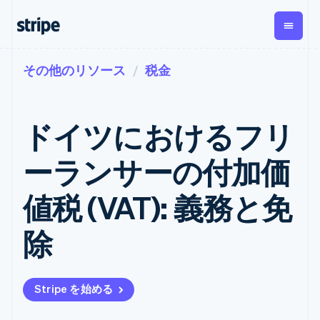
その他のリソース
税金
企業規模別
ドキュメント
学ぶ
支払い
収益
資金管
プラッ
理
フォー
大企業向け
Stripe のドキュメント
ブログ
とマー
Payments
Billing
スタートアップ向け
API リファレンス
導入事例
ドイツにおけるフリ
オンライン決
経常収益
ットプ
Global
ライブラリと SDK
ガイド
済
Metronome
Payouts
イス
Stripe Apps
Managed
ーランサーの付加価
従量課金
Payments
第三者
Connec
ユースケース別
マーチャント
サブスクリ
への入
サポート
プション
オブレコード
金
値税 (VAT): 義務と免
プラッ
ガイド
エージェンティックコマ
サブスクリ
ソリューショ
Payment links
フォー
ース
サポートに問い合わせる
プションの
ン
決済の
E コマース / ECサイト
オンライン決済を受け付
管理サポートプラン
コーディング
管理
Invoicing
除
築
埋込型金融
け
プロフェッショナルサー
1 回限りまた
不要の決済ペ
請求・財務関連
構築済みの決済を実装
ビス
は継続
ージ
Checkout
グローバルビジネス
プラットフォームまたは
構築済み決済
Tax
アプリ内決済
マーケットプレイスを構
消費税と
UI
Stripe を始める
マーケットプレイス
築する
VAT の自動
Elements
資金管理
サブスクリプションを管
柔軟な UI コン
計算
Revenue
会社
プラットフォーム
理