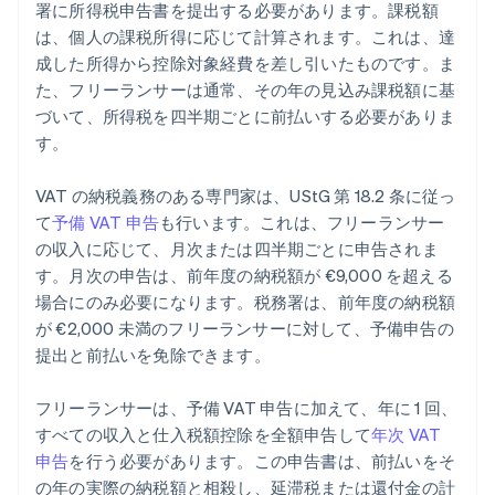
署に所得税申告書を提出する必要があります。課税額
は、個人の課税所得に応じて計算されます。これは、達
成した所得から控除対象経費を差し引いたものです。ま
た、フリーランサーは通常、その年の見込み課税額に基
づいて、所得税を四半期ごとに前払いする必要がありま
す。
VAT の納税義務のある専門家は、UStG 第 18.2 条に従っ
て
予備 VAT 申告
も行います。これは、フリーランサー
の収入に応じて、月次または四半期ごとに申告されま
す。月次の申告は、前年度の納税額が €9,000 を超える
場合にのみ必要になります。税務署は、前年度の納税額
が €2,000 未満のフリーランサーに対して、予備申告の
提出と前払いを免除できます。
フリーランサーは、予備 VAT 申告に加えて、年に 1 回、
すべての収入と仕入税額控除を全額申告して
年次 VAT
申告
を行う必要があります。この申告書は、前払いをそ
の年の実際の納税額と相殺し、延滞税または還付金の計