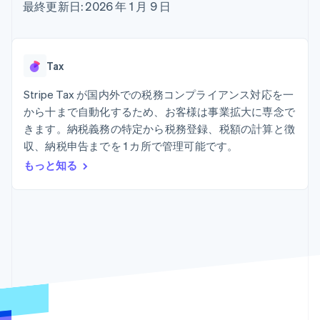
Recognition
ポーネント
最終更新日: 2026 年 1 月 9 日
SaaS
従量課金請求を提供
決済手段
製品ロードマップ
ステーブルコイン担保型
会計管理の
125 以上の決
Sessions 年次カンファ
のカードを発行
自動化
済手段を利用
レンス
エージェントによるサー
Stripe
可能
Terminal
採用情報
ビスのプロビジョニング
Tax
Sigma
業種別
対面支払い
ニュースルーム
と管理
カスタムレ
Authorization
Stripe Press
Stripe Tax が国内外での税務コンプライアンス対応を一
ポート
Boost
AI 企業
Data
決済成功率の
から十まで自動化するため、お客様は事業拡大に専念で
クリエイターエコノミ―
Pipeline
最適化
ゲーム
きます。納税義務の特定から税務登録、税額の計算と徴
リソース
データの同
Link
ホスピタリティ、旅行、
お問い合わせ
収、納税申告までを 1 カ所で管理可能です。
期
スピーディー
レジャー
な決済
保険
アプリへの導入
もっと知る
営業にお問い合わせ
メディアおよびエンター
コードサンプル
パートナーになる
テインメント
開発者のブログ
非営利団体
API ステータス
プロフェッショナルサー
その他
ビス
Product roadmap
パブリックセクター
今後の予定を確認
小売業
Radar
不正防止
エコシステム
Atlas
スタートアップの企業設立