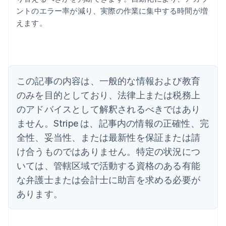
ントのエラー率が減り、実際の作業に集中する時間が増
えます。
アイルランド
English
アメリカ
English
Español
简体中文
この記事の内容は、一般的な情報および教育
アラブ首長国連邦
English
のみを目的としており、法律上または税務上
イギリス
のアドバイスとして解釈されるべきではあり
English
イタリア
ません。Stripe は、記事内の情報の正確性、完
Italiano
English
全性、妥当性、または最新性を保証または請
インド
け合うものではありません。特定の状況につ
English
エストニア
いては、管轄区域で活動する資格のある有能
English
な弁護士または会計士に助言を求める必要が
オーストラリア
あります。
English
オーストリア
Deutsch
English
オランダ