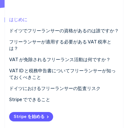
パートナー
Climate
Stripe App Marketplace
カーボンリムーバル
はじめに
Identity
オンライン本人確認
ドイツでフリーランサーの資格があるのは誰ですか？
医療専門職
フリーランサーが適用する必要がある VAT 税率と
は？
法務および金融の専門職
VAT が免除されるフリーランス活動は何ですか？
Stripe Sessions 2026
技術的および創造的な職業
Stripe が AI の経済インフラをどのように構築しているかを
医療における VAT 免除
VAT ID と税務申告書についてフリーランサーが知っ
ご覧ください。
フリーランサーの税務義務
ておくべきこと
こちらをご覧ください
教授および教育活動に対する VAT 免除
ドイツにおけるフリーランサーの監査リスク
小規模事業者ステータスのしきい値を超える
Stripe でできること
間違った VAT 率を適用する
Stripe を始める
誤った請求書発行