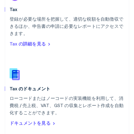
English
Tax
ベルギー
Nederlands
Français
Deutsch
English
登録が必要な場所を把握して、適切な税額を自動徴収で
ポーランド
きるほか、申告書の申請に必要なレポートにアクセスで
English
きます。
ポルトガル
Português
English
Tax の詳細を見る
マルタ
English
マレーシア
English
简体中文
メキシコ
Español
English
ラトビア
Tax のドキュメント
English
リトアニア
ローコードまたはノーコードの実装機能を利用して、消
English
費税 / 売上税、VAT、GST の収集とレポート作成を自動
リヒテンシュタイン
化することができます。
Deutsch
English
ルーマニア
ドキュメントを見る
English
ルクセンブルグ