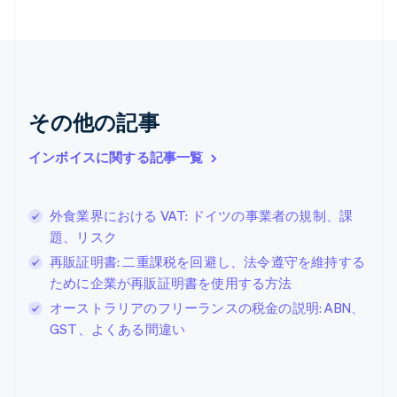
Nederlands
English
カナダ
English
Français
キプロス
English
ギリシア
その他の記事
English
クロアチア
インボイスに関する記事一覧
English
Italiano
ジブラルタル
English
シンガポール
外食業界における VAT: ドイツの事業者の規制、課
English
简体中文
題、リスク
スイス
再販証明書: 二重課税を回避し、法令遵守を維持する
Deutsch
Français
Italiano
English
ために企業が再販証明書を使用する方法
スウェーデン
Svenska
English
オーストラリアのフリーランスの税金の説明: ABN、
スペイン
GST、よくある間違い
Español
English
スロバキア
English
スロベニア