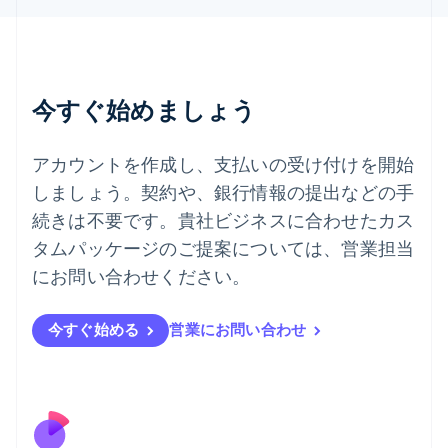
English
Italiano
タイ
ไทย
English
チェコ共和国
English
今すぐ始めましょう
デンマーク
English
ドイツ
アカウントを作成し、支払いの受け付けを開始
Deutsch
English
しましょう。契約や、銀行情報の提出などの手
ニュージーランド
続きは不要です。貴社ビジネスに合わせたカス
English
ノルウェー
タムパッケージのご提案については、営業担当
English
にお問い合わせください。
ハンガリー
English
フィンランド
今すぐ始める
営業にお問い合わせ
English
Svenska
ブラジル
Português
English
フランス
Français
English
ブルガリア