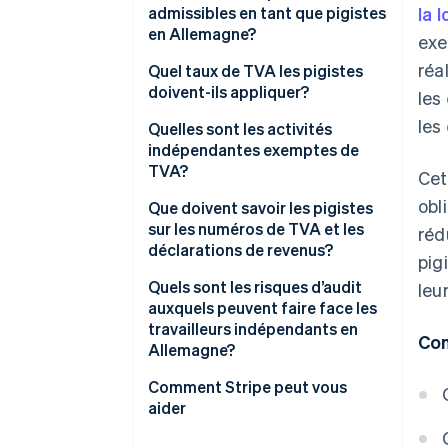
admissibles en tant que pigistes
la 
en Allemagne?
exe
réa
Professions de la santé
Quel taux de TVA les pigistes
doivent-ils appliquer?
les
Professions juridiques et
les
financières
Quelles sont les activités
indépendantes exemptes de
Métiers techniques et créatifs
TVA?
Cet
Obligations fiscales pour les
obl
Exemptions de TVA dans les
Que doivent savoir les pigistes
pigistes
soins de santé
sur les numéros de TVA et les
réd
déclarations de revenus?
pig
Exemptions de TVA pour les
activités d’enseignement et
Quels sont les risques d’audit
leu
d’éducation
auxquels peuvent faire face les
travailleurs indépendants en
Con
Allemagne?
Dépassement du seuil de l’état
Comment Stripe peut vous
de petite entreprise
aider
Application du mauvais taux de