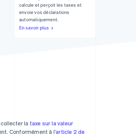
calcule et perçoit les taxes et
envoie vos déclarations
automatiquement.
Stripe Sessions 2026
Découvrez comment
En savoir plus
Stripe construit
l’infrastructure
économique pour l’IA.
Regarder
collecter la
taxe sur la valeur
sent. Conformément à l’
article 2 de