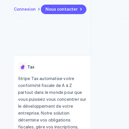
Connexion
Nous contacter
Ressources
Écosystème
Contact
t places de
Plus
Intégrations d'applications
Partenaires
Nous contacter
Product roadmap
ssions
Exemples de code
Stripe App Marketplace
Devenir partenaire
Découvrez ce qui vous attend
Blog des développeurs
r les
rs
État des API
Radar
Prévention de la fraude
Tax
Atlas
tif
Constitution d'une entreprise
Stripe Tax automatise votre
conformité fiscale de A à Z
Climate
Élimination du carbone
partout dans le monde pour que
vous puissiez vous concentrer sur
Identity
Vérification de l'identité
le développement de votre
entreprise. Notre solution
détermine vos obligations
fiscales, gère vos inscriptions,