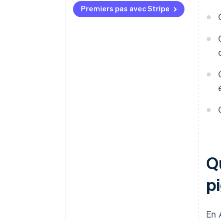
TVA
Premiers pas avec Stripe
Facturation incorrecte
Q
p
En 