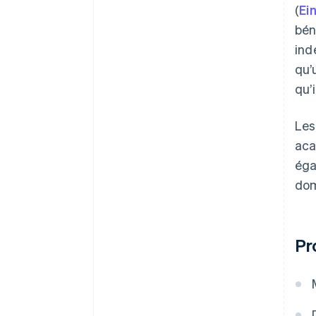
(
Ei
bén
ind
qu’
qu’
Les
aca
éga
dom
Pr