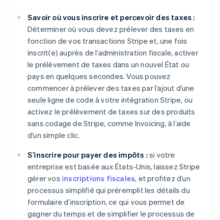
Savoir où vous inscrire et percevoir des taxes :
Déterminer où vous devez prélever des taxes en
fonction de vos transactions Stripe et, une fois
inscrit(e) auprès de l’administration fiscale, activer
le prélèvement de taxes dans un nouvel État ou
pays en quelques secondes. Vous pouvez
commencer à prélever des taxes par l’ajout d’une
seule ligne de code à votre intégration Stripe, ou
activez le prélèvement de taxes sur des produits
sans codage de Stripe, comme Invoicing, à l’aide
d’un simple clic.
Allemagne
S’inscrire pour payer des impôts :
si votre
Deutsch
English
entreprise est basée aux États-Unis, laissez Stripe
Australie
gérer vos
inscriptions fiscales
, et profitez d’un
English
Autriche
processus simplifié qui préremplit les détails du
Deutsch
English
formulaire d’inscription, ce qui vous permet de
Belgique
gagner du temps et de simplifier le processus de
Nederlands
Français
Deutsch
English