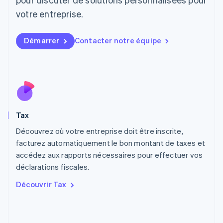
Lituanie
votre entreprise.
English
Luxembourg
Français
Deutsch
English
Démarrer
Contacter notre équipe
Malaisie
English
简体中文
Malte
English
Mexique
Español
English
Norvège
Tax
English
Nouvelle-Zélande
Découvrez où votre entreprise doit être inscrite,
English
facturez automatiquement le bon montant de taxes et
Pays-Bas
accédez aux rapports nécessaires pour effectuer vos
Nederlands
English
déclarations fiscales.
Pologne
English
Découvrir Tax
Portugal
Português
English
RAS de Hong Kong, Chine
English
简体中文