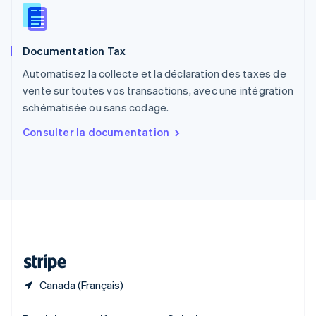
République tchèque
English
Roumanie
Documentation Tax
English
Royaume-Uni
Automatisez la collecte et la déclaration des taxes de
English
vente sur toutes vos transactions, avec une intégration
Singapour
schématisée ou sans codage.
English
简体中文
Slovaquie
Consulter la documentation
English
Slovénie
English
Italiano
Suède
Svenska
English
Suisse
Deutsch
Français
Italiano
English
Thaïlande
ไทย
English
Canada (Français)