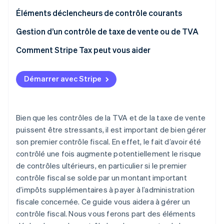
Commerce de détail
État des API
Atlas
Éléments déclencheurs de contrôle courants
Constitution d'une entreprise
1. Une anomalie sur une déclaration de taxe de vente
Gestion d’un contrôle de taxe de vente ou de TVA
Climate
ou de TVA
Élimination du carbone
Écosystème
Préparation pour un contrôle fiscal
Comment Stripe Tax peut vous aider
Identity
2. Produire systématiquement des déclarations en
Partenaires
Vérification de l'identité
Lors d’un contrôle fiscal
retard
Stripe App Marketplace
Démarrer avec Stripe
Réduire vos chances d’un contrôle fiscal futur
3. Un historique de contrôles
4. Un changement des obligations fiscales
Bien que les contrôles de la TVA et de la taxe de vente
Stripe Sessions 2026
5. Effectuer un remboursement de TVA
puissent être stressants, il est important de bien gérer
Découvrez comment Stripe construit l’infrastructure écon
son premier contrôle fiscal. En effet, le fait d’avoir été
l’IA.
contrôlé une fois augmente potentiellement le risque
Regarder
de contrôles ultérieurs, en particulier si le premier
contrôle fiscal se solde par un montant important
d’impôts supplémentaires à payer à l’administration
fiscale concernée. Ce guide vous aidera à gérer un
contrôle fiscal. Nous vous ferons part des éléments