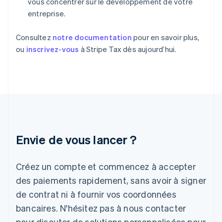
vous concentrer sur le développement de votre
Finlande
entreprise.
English
Svenska
France
Consultez
notre documentation
pour en savoir plus,
Français
English
Gibraltar
ou
inscrivez-vous
à Stripe Tax dès aujourd’hui.
English
Grèce
English
Hongrie
English
Inde
English
Irlande
Envie de vous lancer ?
English
Italie
Italiano
English
Créez un compte et commencez à accepter
Japon
日本語
English
des paiements rapidement, sans avoir à signer
Lettonie
de contrat ni à fournir vos coordonnées
English
bancaires. N'hésitez pas à nous contacter
Liechtenstein
pour discuter de solutions personnalisées pour
Deutsch
English