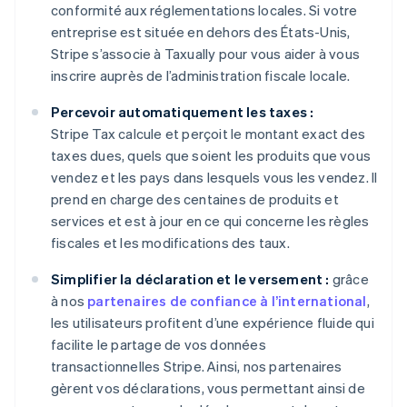
conformité aux réglementations locales. Si votre
Brésil
entreprise est située en dehors des États-Unis,
Português
English
Bulgarie
Stripe s’associe à Taxually pour vous aider à vous
English
inscrire auprès de l’administration fiscale locale.
Canada
English
Français
Percevoir automatiquement les taxes :
Chine continentale
Stripe Tax calcule et perçoit le montant exact des
简体中文
English
taxes dues, quels que soient les produits que vous
Chypre
vendez et les pays dans lesquels vous les vendez. Il
English
Croatie
prend en charge des centaines de produits et
English
Italiano
services et est à jour en ce qui concerne les règles
Danemark
fiscales et les modifications des taux.
English
Émirats arabes unis
Simplifier la déclaration et le versement :
grâce
English
à nos
partenaires de confiance à l’international
,
Espagne
les utilisateurs profitent d’une expérience fluide qui
Español
English
facilite le partage de vos données
Estonie
transactionnelles Stripe. Ainsi, nos partenaires
English
États-Unis
gèrent vos déclarations, vous permettant ainsi de
English
Español
简体中文