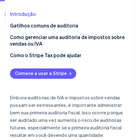
Veja o que está chegando
Radar
Introdução
Ecossistema
Prevenção de fraudes
Gatilhos comuns de auditoria
Parceiros
Atlas
Stripe App Marketplace
Incorporação de startups
1. Algo estranho em uma declaração de imposto
Como gerenciar uma auditoria de impostos sobre
sobre vendas ou IVA
vendas ou IVA
Climate
Remoção de carbono
2. Declarar atrasos de forma consistente
Preparação para uma auditoria
Como o Stripe Tax pode ajudar
Identity
Verificação de identidade
3. Um histórico de auditorias
Durante a auditoria
Comece a usar a Stripe
4. Uma mudança nas obrigações fiscais
Como reduzir as chances de uma auditoria futura
5. Iniciar um reembolso de IVA
Embora auditorias de IVA e impostos sobre vendas
Stripe Sessions 2026
possam ser estressantes, é importante administrar
Veja como a Stripe está construindo a infraestrutura econ
bem sua primeira auditoria fiscal. Isso ocorre porque
Assista agora
ser auditado uma vez aumenta o risco de auditorias
futuras, especialmente se a primeira auditoria fiscal
resultar em você devendo uma quantidade