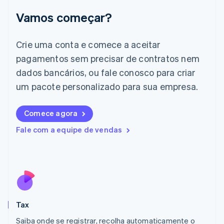
Índia
English
Vamos começar?
Irlanda
English
Crie uma conta e comece a aceitar
Itália
Italiano
English
pagamentos sem precisar de contratos nem
Japão
dados bancários, ou fale conosco para criar
日本語
English
Letônia
um pacote personalizado para sua empresa.
English
Liechtenstein
Comece agora
Deutsch
English
Lituânia
Fale com a equipe de vendas
English
Luxemburgo
Français
Deutsch
English
Malásia
English
简体中文
Malta
English
Tax
México
Español
English
Saiba onde se registrar, recolha automaticamente o