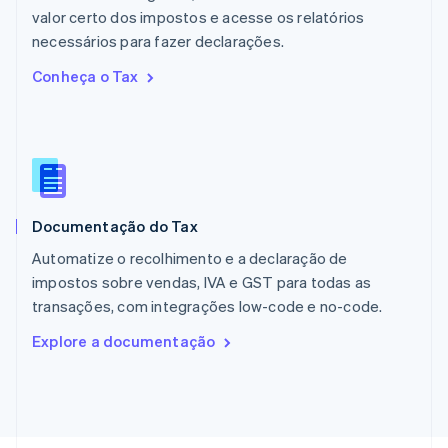
Noruega
valor certo dos impostos e acesse os relatórios
English
necessários para fazer declarações.
Nova Zelândia
English
Conheça o Tax
Países Baixos
Nederlands
English
Polônia
English
Portugal
Português
English
RAE de Hong Kong, China
Documentação do Tax
English
简体中文
Reino Unido
Automatize o recolhimento e a declaração de
English
impostos sobre vendas, IVA e GST para todas as
República Tcheca
transações, com integrações low-code e no-code.
English
Romênia
Explore a documentação
English
Singapura
English
简体中文
Suécia
Svenska
English