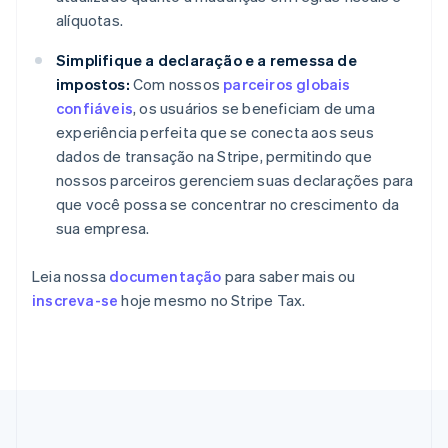
Emirados Árabes Unidos
alíquotas.
English
Eslováquia
Simplifique a declaração e a remessa de
English
impostos:
Com nossos
parceiros globais
Eslovênia
confiáveis
, os usuários se beneficiam de uma
English
Italiano
Espanha
experiência perfeita que se conecta aos seus
Español
English
dados de transação na Stripe, permitindo que
Estados Unidos
nossos parceiros gerenciem suas declarações para
English
Español
简体中文
que você possa se concentrar no crescimento da
Estônia
sua empresa.
English
Finlândia
English
Svenska
Leia nossa
documentação
para saber mais ou
França
inscreva-se
hoje mesmo no Stripe Tax.
Français
English
Gibraltar
English
Grécia
English
Hungria
English