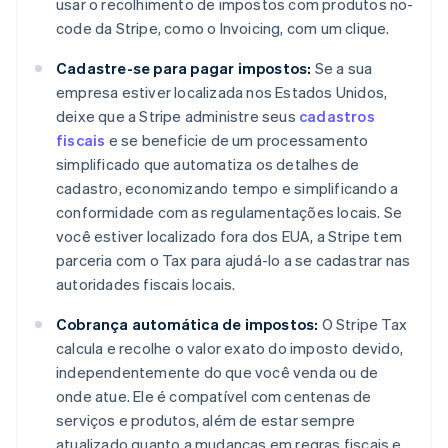
usar o recolhimento de impostos com produtos no-
Alemanha
code da Stripe, como o Invoicing, com um clique.
Deutsch
English
Austrália
Cadastre-se para pagar impostos:
Se a sua
English
Áustria
empresa estiver localizada nos Estados Unidos,
Deutsch
English
deixe que a Stripe administre seus
cadastros
Bélgica
fiscais
e se beneficie de um processamento
Nederlands
Français
Deutsch
English
simplificado que automatiza os detalhes de
Brasil
cadastro, economizando tempo e simplificando a
Português
English
Bulgária
conformidade com as regulamentações locais. Se
English
você estiver localizado fora dos EUA, a Stripe tem
Canadá
parceria com o Tax para ajudá-lo a se cadastrar nas
English
Français
autoridades fiscais locais.
China continental
简体中文
English
Cobrança automática de impostos:
O Stripe Tax
Chipre
calcula e recolhe o valor exato do imposto devido,
English
Croácia
independentemente do que você venda ou de
English
Italiano
onde atue. Ele é compatível com centenas de
Dinamarca
serviços e produtos, além de estar sempre
English
atualizado quanto a mudanças em regras fiscais e