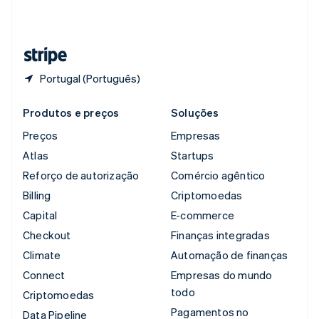
Suíça
Deutsch
Français
Italiano
English
Tailândia
ไทย
English
Portugal (Português)
Produtos e preços
Soluções
Preços
Empresas
Atlas
Startups
Reforço de autorização
Comércio agêntico
Billing
Criptomoedas
Capital
E-commerce
Checkout
Finanças integradas
Climate
Automação de finanças
Connect
Empresas do mundo
todo
Criptomoedas
Pagamentos no
Data Pipeline