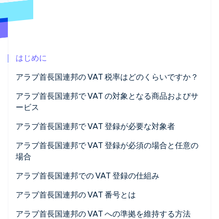
パートナー
Climate
Stripe App Marketplace
カーボンリムーバル
Identity
オンライン本人確認
はじめに
アラブ首長国連邦の VAT 税率はどのくらいですか？
アラブ首長国連邦で VAT の対象となる商品およびサ
Stripe Sessions 2026
ービス
Stripe が AI の経済インフラをどのように構築しているかを
ご覧ください。
標準 VAT 税率
アラブ首長国連邦で VAT 登録が必要な対象者
こちらをご覧ください
ゼロ税率の商品やサービス (0%)
アラブ首長国連邦に拠点を置き、VAT のしきい値を
アラブ首長国連邦で VAT 登録が必須の場合と任意の
超えるビジネス
場合
免税の商品およびサービス
アラブ首長国連邦で販売する非居住事業者
必須登録
アラブ首長国連邦での VAT 登録の仕組み
指定区域取引
任意登録
アラブ首長国連邦の VAT 番号とは
しきい値にカウントされる内容
アラブ首長国連邦の VAT への準拠を維持する方法