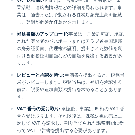
VAT の登録:
申請では、営業許可証、所有形態、事
業活動、連絡先情報などの詳細を尋ねられます。事
業は、過去または予想される課税対象売上高を記載
し、登録が必須か任意かを示します。
補足書類のアップロード:
事業は、営業許可証、承認
された署名者のパスポートまたはアラブ首長国連邦
の身分証明書、代理権の証明、提出された数値を裏
付ける財務証明書類などの書類を提出する必要があ
ります。
レビューと承認を待つ:
申請書を提出すると、税務当
局がレビューします。税務当局は、登録を承認する
前に、説明や追加書類の提出を求めることがありま
す。
VAT 番号の受け取り:
承認後、事業は 15 桁の VAT 番
号を受け取ります。それ以降は、課税対象の売上に
対して VAT を請求し、割り当てられた課税期間に従
って VAT 申告書を提出する必要があります。