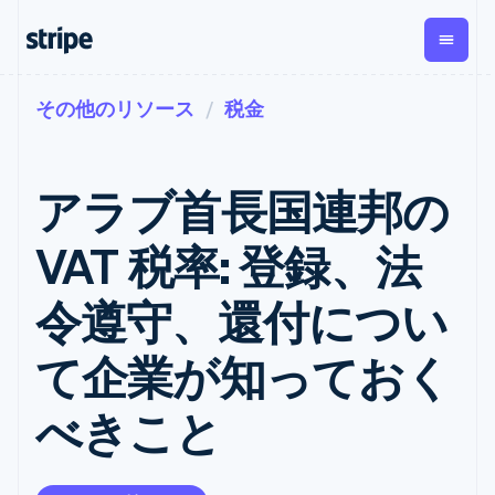
その他のリソース
税金
企業規模別
ドキュメント
学ぶ
支払い
収益
資金管
プラッ
理
フォー
大企業向け
Stripe のドキュメント
ブログ
とマー
Payments
Billing
スタートアップ向け
API リファレンス
導入事例
アラブ首長国連邦の
オンライン決
経常収益
ットプ
Global
ライブラリと SDK
ガイド
済
Metronome
Payouts
イス
Stripe Apps
Managed
VAT 税率: 登録、法
従量課金
Payments
第三者
Connec
ユースケース別
マーチャント
サブスクリ
への入
サポート
プション
オブレコード
金
令遵守、還付につい
プラッ
ガイド
エージェンティックコマ
サブスクリ
ソリューショ
Payment links
フォー
ース
サポートに問い合わせる
プションの
ン
決済の
E コマース / ECサイト
オンライン決済を受け付
管理サポートプラン
コーディング
管理
Invoicing
て企業が知っておく
築
埋込型金融
け
プロフェッショナルサー
1 回限りまた
不要の決済ペ
請求・財務関連
構築済みの決済を実装
ビス
は継続
ージ
Checkout
べきこと
グローバルビジネス
プラットフォームまたは
構築済み決済
Tax
アプリ内決済
マーケットプレイスを構
消費税と
UI
マーケットプレイス
築する
VAT の自動
Elements
資金管理
サブスクリプションを管
柔軟な UI コン
計算
Revenue
会社
プラットフォーム
理