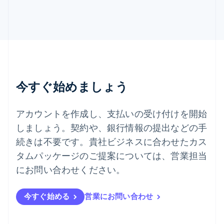
スロバキア
English
スロベニア
English
Italiano
タイ
ไทย
English
チェコ共和国
English
今すぐ始めましょう
デンマーク
English
ドイツ
アカウントを作成し、支払いの受け付けを開始
Deutsch
English
しましょう。契約や、銀行情報の提出などの手
ニュージーランド
続きは不要です。貴社ビジネスに合わせたカス
English
ノルウェー
タムパッケージのご提案については、営業担当
English
にお問い合わせください。
ハンガリー
English
フィンランド
今すぐ始める
営業にお問い合わせ
English
Svenska
ブラジル
Português
English