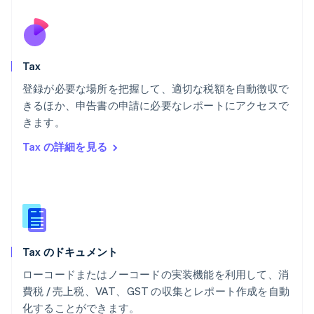
フランス
Français
English
ブルガリア
English
Tax
ベルギー
Nederlands
Français
Deutsch
English
登録が必要な場所を把握して、適切な税額を自動徴収で
ポーランド
きるほか、申告書の申請に必要なレポートにアクセスで
English
きます。
ポルトガル
Português
English
Tax の詳細を見る
マルタ
English
マレーシア
English
简体中文
メキシコ
Español
English
ラトビア
Tax のドキュメント
English
リトアニア
ローコードまたはノーコードの実装機能を利用して、消
English
費税 / 売上税、VAT、GST の収集とレポート作成を自動
リヒテンシュタイン
化することができます。
Deutsch
English