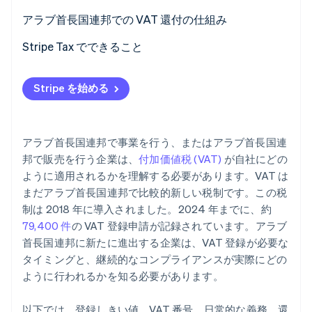
課税対象の売上に対する正しい VAT の請求
アラブ首長国連邦での VAT 還付の仕組み
必要に応じてリバースチャージを適用する
VAT 登録事業者の還付
Stripe Tax でできること
VAT 準拠のタックスインボイスを発行する
外国企業の還付
Stripe を始める
仕入 VAT と売上 VAT を管理する
特別還付カテゴリ
申告と支払いの期限を守る
アラブ首長国連邦で事業を行う、またはアラブ首長国連
適切な記録を保管する
邦で販売を行う企業は、
付加価値税 (VAT)
が自社にどの
ように適用されるかを理解する必要があります。VAT は
まだアラブ首長国連邦で比較的新しい税制です。この税
制は 2018 年に導入されました。2024 年までに、約
79,400 件
の VAT 登録申請が記録されています。アラブ
首長国連邦に新たに進出する企業は、VAT 登録が必要な
タイミングと、継続的なコンプライアンスが実際にどの
ように行われるかを知る必要があります。
以下では、登録しきい値、VAT 番号、日常的な義務、還