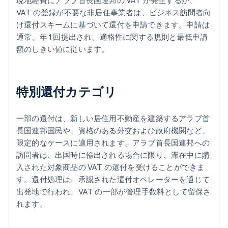
現地経費にアラブ首長国連邦の VAT が発生するが、
VAT の登録が不要な非居住事業者は、ビジネス訪問者向
け還付スキームに基づいて還付を申請できます。申請は
通常、年 1 回提出され、適格性に関する規則と最低申請
額のしきい値に従います。
特別還付カテゴリ
一部の還付は、新しい居住用不動産を建築するアラブ首
長国連邦国民や、資格のある外交および政府機関など、
限定的なケースに適用されます。アラブ首長国連邦への
訪問者は、出国時に輸出される場合に限り、滞在中に購
入された対象商品の VAT の還付を受けることができま
す。還付処理は、承認された還付オペレーターを通じて
出発地で行われ、VAT の一部が管理手数料として留保さ
れます。