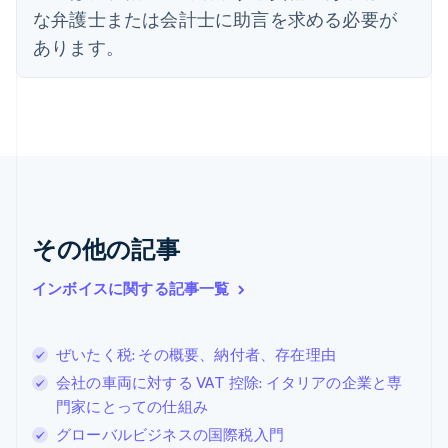
オーストリア
な弁護士または会計士に助言を求める必要が
Deutsch
English
あります。
オランダ
Nederlands
English
カナダ
English
Français
キプロス
English
ギリシア
English
クロアチア
その他の記事
English
Italiano
ジブラルタル
English
インボイスに関する記事一覧
シンガポール
English
简体中文
スイス
ぜいたく税: その概要、納付者、存在理由
Deutsch
Français
Italiano
English
会社の車両に対する VAT 控除: イタリアの企業と専
スウェーデン
Svenska
English
門家にとっての仕組み
スペイン
グローバルビジネスの国際税入門
Español
English