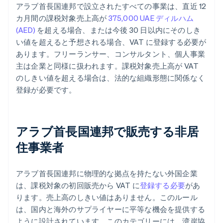
アラブ首長国連邦で設立されたすべての事業は、直近 12
カ月間の課税対象売上高が
375,000 UAE ディルハム
(AED)
を超える場合、または今後 30 日以内にそのしき
い値を超えると予想される場合、VAT に登録する必要が
あります。フリーランサー、コンサルタント、個人事業
主は企業と同様に扱われます。課税対象売上高が VAT
のしきい値を超える場合は、法的な組織形態に関係なく
登録が必要です。
アラブ首長国連邦で販売する非居
住事業者
アラブ首長国連邦に物理的な拠点を持たない外国企業
は、課税対象の初回販売から VAT に
登録する必要
があ
ります。売上高のしきい値はありません。このルール
は、国内と海外のサプライヤーに平等な機会を提供する
ように設計されています。このカテゴリーには、湾岸協