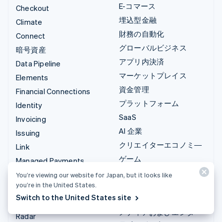
E-コマース
Checkout
埋込型金融
Climate
財務の自動化
Connect
グローバルビジネス
暗号資産
アプリ内決済
Data Pipeline
マーケットプレイス
Elements
資金管理
Financial Connections
プラットフォーム
Identity
SaaS
Invoicing
AI 企業
Issuing
クリエイターエコノミ―
Link
ゲーム
Managed Payments
ホスピタリティ、旅行、
決済用リンク
You’re viewing our website for Japan, but it looks like
レジャー
you’re in the United States.
Payments
Switch to the United States site
保険
Payouts
メディアおよびエンター
Radar