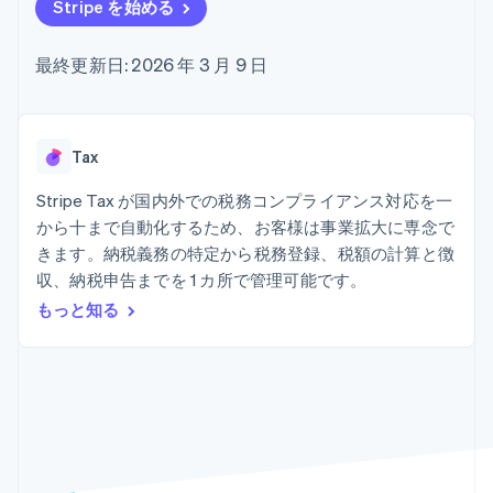
Recognition
ポーネント
Stripe を始める
SaaS
従量課金請求を提供
決済手段
製品ロードマップ
ステーブルコイン担保型
会計管理の
125 以上の決
Sessions 年次カンファ
のカードを発行
最終更新日: 2026 年 3 月 9 日
自動化
済手段を利用
レンス
エージェントによるサー
Stripe
可能
Terminal
採用情報
ビスのプロビジョニング
Sigma
業種別
対面支払い
ニュースルーム
と管理
カスタムレ
Authorization
Stripe Press
ポート
Boost
AI 企業
Tax
Data
決済成功率の
クリエイターエコノミ―
Pipeline
最適化
ゲーム
Stripe Tax が国内外での税務コンプライアンス対応を一
リソース
データの同
Link
ホスピタリティ、旅行、
お問い合わせ
から十まで自動化するため、お客様は事業拡大に専念で
期
スピーディー
レジャー
な決済
保険
アプリへの導入
きます。納税義務の特定から税務登録、税額の計算と徴
営業にお問い合わせ
メディアおよびエンター
コードサンプル
パートナーになる
収、納税申告までを 1 カ所で管理可能です。
テインメント
開発者のブログ
もっと知る
非営利団体
API ステータス
プロフェッショナルサー
その他
ビス
Product roadmap
パブリックセクター
今後の予定を確認
小売業
Radar
不正防止
エコシステム
Atlas
スタートアップの企業設立