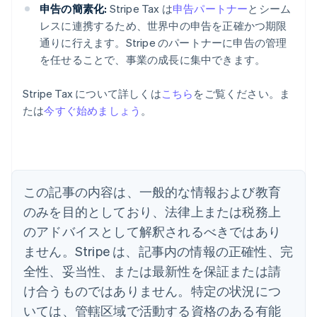
申告の簡素化:
Stripe Tax は
申告パートナー
とシーム
レスに連携するため、世界中の申告を正確かつ期限
通りに行えます。Stripe のパートナーに申告の管理
を任せることで、事業の成長に集中できます。
Stripe Tax について詳しくは
こちら
をご覧ください。ま
アイルランド
たは
今すぐ始めましょう
。
English
アメリカ
English
Español
简体中文
アラブ首長国連邦
English
イギリス
この記事の内容は、一般的な情報および教育
English
のみを目的としており、法律上または税務上
イタリア
のアドバイスとして解釈されるべきではあり
Italiano
English
インド
ません。Stripe は、記事内の情報の正確性、完
English
全性、妥当性、または最新性を保証または請
エストニア
English
け合うものではありません。特定の状況につ
オーストラリア
いては、管轄区域で活動する資格のある有能
English