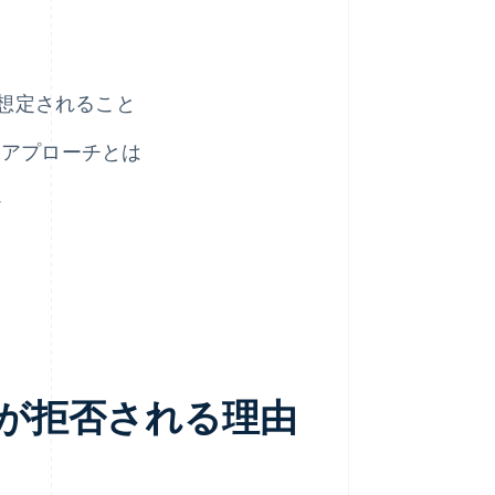
て想定されること
きアプローチとは
か
済が拒否される理由