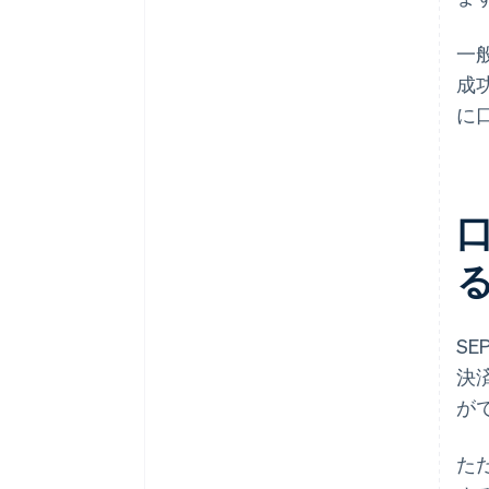
一
成
に
S
決
が
た