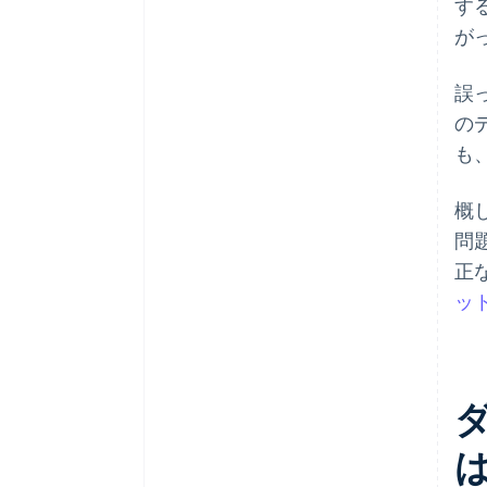
す
が
誤
の
も
概
問
正
ッ