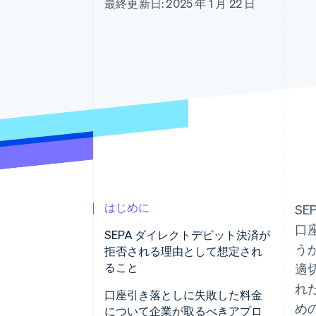
最終更新日: 2025 年 1 月 22 日
Link
スピーディーな決済
はじめに
S
口
SEPA ダイレクトデビット決済が
う
拒否される理由として想定され
ること
適
れ
口座引き落としに失敗した料金
め
について企業が取るべきアプロ