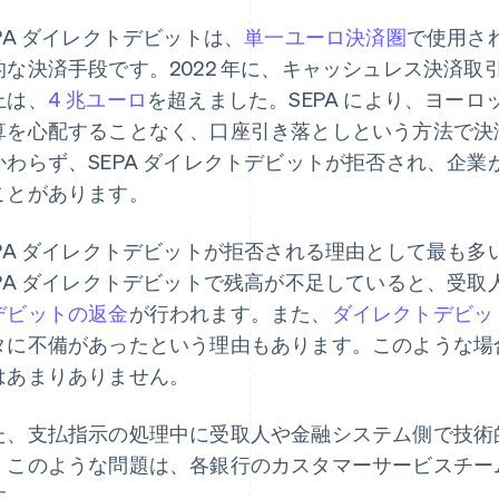
EPA ダイレクトデビットは、
単一ユーロ決済圏
で使用さ
的な決済手段です。2022 年に、キャッシュレス決済
上は、
4 兆ユーロ
を超えました。SEPA により、ヨー
算を心配することなく、口座引き落としという方法で決
かわらず、SEPA ダイレクトデビットが拒否され、企
ことがあります。
EPA ダイレクトデビットが拒否される理由として最も
EPA ダイレクトデビットで残高が不足していると、受
デビットの返金
が行われます。また、
ダイレクトデビッ
タに不備があったという理由もあります。このような場
はあまりありません。
た、支払指示の処理中に受取人や金融システム側で技術
。このような問題は、各銀行のカスタマーサービスチー
す。