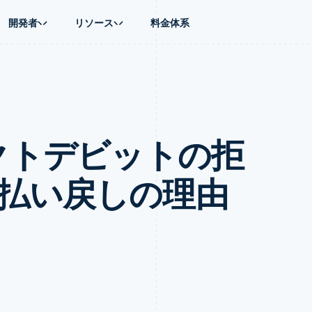
開発者
リソース
料金体系
ース別
ガイド
業種別
会社
資金管理
プラットフォ
プレイス
ンティックコマース
に問い合わせる
オンライン決済を受け付け
AI 企業
製品ロードマップ
Global Payouts
ス / ECサイト
ートプラン
構築済みの決済を実装
クリエイターエコノミ―
Sessions 年次カンファレン
第三者への入金
Connect
金融
ッショナルサービス
プラットフォームまたはマーケットプレイスを構築する
ゲーム
採用情報
プラットフォ
レクトデビットの拒
財務関連
ホスピタリティ、旅行、レジ
ニュースルーム
ルビジネス
サブスクリプションを管理
保険
Stripe Press
内決済
従量課金請求を提供
メディアおよびエンターテイ
の管理
トプレイス
ステーブルコイン担保型のカードを発行
る払い戻しの理由
理
エージェントによるサービスのプロビジョニングと管理
非営利団体
フォーム
プロフェッショナルサービス
パブリックセクター
動計算
小売業
on