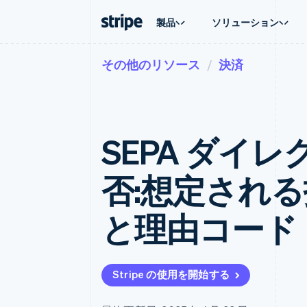
製品
ソリューション
その他のリソース
決済
企業規模別
ドキュメント
学ぶ
ユースケ
サポート
支払い
収益
大企業向け
Stripe のドキュメント
ブログ
エージェ
サポート
Payments
Billing
スタートアップ向け
API リファレンス
導入事例
E コマー
管理サポ
オンライン決済
経常収益
ライブラリと SDK
ガイド
埋込型
プロフェ
Managed Payments
Metronome
Stripe Apps
SEPA ダイ
請求・
マーチャントオブレコードソリ
従量課金
グローバ
ューション
サブスクリプション
アプリ
サブスクリプション
Payment links
マーケッ
否:想定され
コーディング不要の決済ページ
Invoicing
資金管
1 回限りまたは継続
Checkout
プラット
構築済み決済 UI
Tax
SaaS
と理由コード
消費税と VAT の自
Elements
柔軟な UI コンポーネント
Revenue Recogniti
会計管理の自動化
決済手段
125 以上の決済手段を利用可能
Stripe Sigma
カスタムレポート
Terminal
Stripe の使用を開始する
対面支払い
Data Pipeline
データの同期
Authorization Boost
決済成功率の最適化