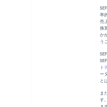
S
率
売
換
か
う
S
S
ト
ー
と
ま
す
ま