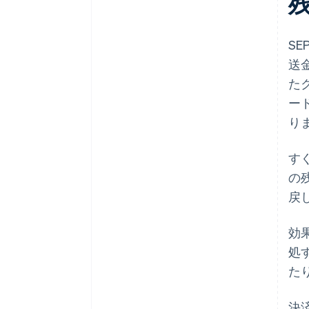
S
送
た
ー
り
す
の
戻
効
処
た
決