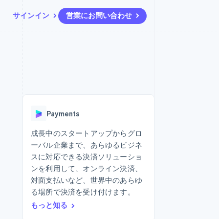
サインイン
営業にお問い合わせ
リソース
エコシステム
お問い合わせ
ームとマーケット
その他
アプリへの導入
パートナー
営業にお問い合わせ
Product roadmap
ス
コードサンプル
Stripe App Marketplace
パートナーになる
今後の予定を確認
開発者のブログ
ーム決済の構築
ャー
API ステータス
Radar
不正防止
Payments
ンメント
Atlas
スタートアップの企業設立
成長中のスタートアップからグロ
ーバル企業まで、あらゆるビジネ
Climate
カーボンリムーバル
スに対応できる決済ソリューショ
ンを利用して、オンライン決済、
Identity
オンライン本人確認
対面支払いなど、世界中のあらゆ
る場所で決済を受け付けます。
もっと知る