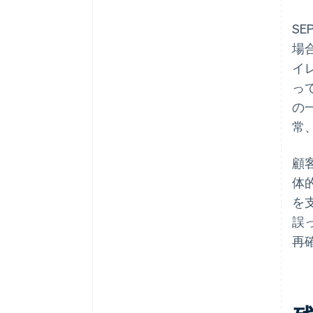
S
場
イ
っ
の
常
顧
体
を
誤
再