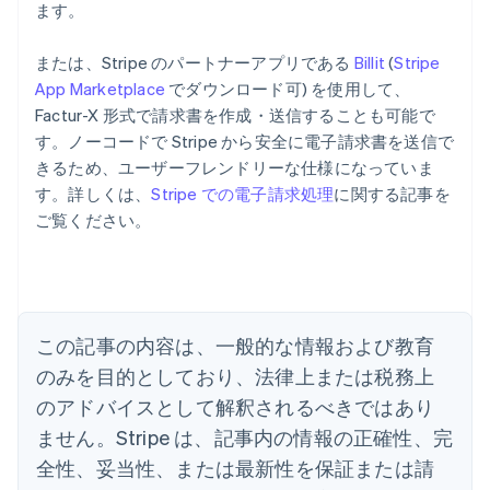
ます。
または、Stripe のパートナーアプリである
Billit
(
Stripe
App Marketplace
でダウンロード可) を使用して、
Factur-X 形式で請求書を作成・送信することも可能で
アイルランド
す。ノーコードで Stripe から安全に電子請求書を送信で
English
きるため、ユーザーフレンドリーな仕様になっていま
アメリカ
す。詳しくは、
Stripe での電子請求処理
に関する記事を
English
Español
简体中文
アラブ首長国連邦
ご覧ください。
English
イギリス
English
イタリア
Italiano
English
この記事の内容は、一般的な情報および教育
インド
English
のみを目的としており、法律上または税務上
エストニア
のアドバイスとして解釈されるべきではあり
English
オーストラリア
ません。Stripe は、記事内の情報の正確性、完
English
全性、妥当性、または最新性を保証または請
オーストリア