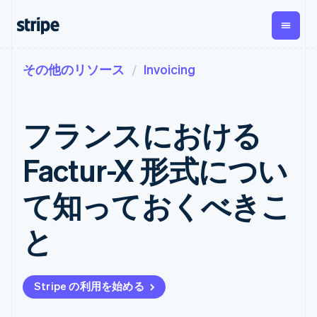
その他のリソース
Invoicing
企業規模別
ドキュメント
学ぶ
支払い
収益
資金管
プラッ
理
フォー
大企業向け
Stripe のドキュメント
ブログ
とマー
Payments
Billing
スタートアップ向け
API リファレンス
導入事例
フランスにおける
オンライン決
経常収益
ットプ
Global
ライブラリと SDK
ガイド
済
Metronome
Payouts
イス
Stripe Apps
Managed
Factur-X 形式につい
従量課金
Payments
第三者
Connec
ユースケース別
マーチャント
サブスクリ
への入
サポート
プション
オブレコード
金
て知っておくべきこ
プラッ
ガイド
エージェンティックコマ
サブスクリ
ソリューショ
Payment links
フォー
ース
サポートに問い合わせる
プションの
ン
決済の
E コマース / ECサイト
オンライン決済を受け付
管理サポートプラン
コーディング
管理
Invoicing
と
築
埋込型金融
け
プロフェッショナルサー
1 回限りまた
不要の決済ペ
請求・財務関連
構築済みの決済を実装
ビス
は継続
ージ
Checkout
グローバルビジネス
プラットフォームまたは
構築済み決済
Tax
アプリ内決済
マーケットプレイスを構
消費税と
UI
Stripe の利用を始める
マーケットプレイス
築する
VAT の自動
Elements
資金管理
サブスクリプションを管
柔軟な UI コン
計算
Revenue
会社
プラットフォーム
理