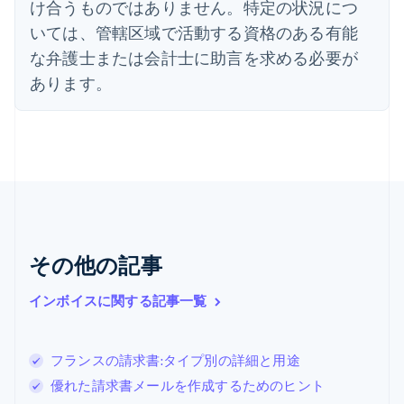
け合うものではありません。特定の状況につ
Deutsch
English
オランダ
いては、管轄区域で活動する資格のある有能
Nederlands
English
な弁護士または会計士に助言を求める必要が
カナダ
あります。
English
Français
キプロス
English
ギリシア
English
クロアチア
English
Italiano
ジブラルタル
English
シンガポール
その他の記事
English
简体中文
スイス
インボイスに関する記事一覧
Deutsch
Français
Italiano
English
スウェーデン
Svenska
English
スペイン
フランスの請求書:タイプ別の詳細と用途
Español
English
優れた請求書メールを作成するためのヒント
スロバキア