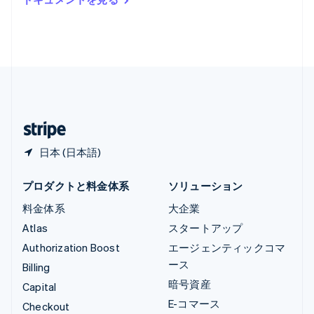
English
ルクセンブルグ
Français
Deutsch
English
中国香港特別行政区
English
简体中文
中国本土
简体中文
English
日本
日本語
English
日本 (日本語)
プロダクトと料金体系
ソリューション
料金体系
大企業
Atlas
スタートアップ
Authorization Boost
エージェンティックコマ
ース
Billing
暗号資産
Capital
E-コマース
Checkout