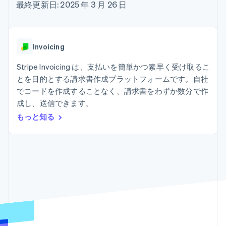
Recognition
ポーネント
最終更新日: 2025 年 3 月 26 日
SaaS
従量課金請求を提供
決済手段
製品ロードマップ
ステーブルコイン担保型
会計管理の
125 以上の決
Sessions 年次カンファ
のカードを発行
自動化
済手段を利用
レンス
エージェントによるサー
Stripe
可能
Terminal
採用情報
ビスのプロビジョニング
Invoicing
Sigma
業種別
対面支払い
ニュースルーム
と管理
カスタムレ
Authorization
Stripe Press
Stripe Invoicing は、支払いを簡単かつ素早く受け取るこ
ポート
Boost
AI 企業
Data
決済成功率の
とを目的とする請求書作成プラットフォームです。自社
クリエイターエコノミ―
Pipeline
最適化
ゲーム
でコードを作成することなく、請求書をわずか数分で作
リソース
データの同
Link
ホスピタリティ、旅行、
お問い合わせ
成し、送信できます。
期
スピーディー
レジャー
な決済
保険
アプリへの導入
もっと知る
営業にお問い合わせ
メディアおよびエンター
コードサンプル
パートナーになる
テインメント
開発者のブログ
非営利団体
API ステータス
プロフェッショナルサー
その他
ビス
Product roadmap
パブリックセクター
今後の予定を確認
小売業
Radar
不正防止
エコシステム
Atlas
スタートアップの企業設立