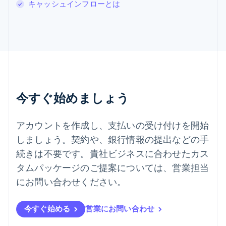
キャッシュインフローとは
English
スロベニア
English
Italiano
タイ
ไทย
English
チェコ共和国
English
デンマーク
English
今すぐ始めましょう
ドイツ
Deutsch
English
ニュージーランド
アカウントを作成し、支払いの受け付けを開始
English
しましょう。契約や、銀行情報の提出などの手
ノルウェー
English
続きは不要です。貴社ビジネスに合わせたカス
ハンガリー
タムパッケージのご提案については、営業担当
English
フィンランド
にお問い合わせください。
English
Svenska
ブラジル
今すぐ始める
営業にお問い合わせ
Português
English
フランス