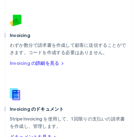
Français
English
ブルガリア
English
ベルギー
Nederlands
Français
Deutsch
English
ポーランド
Invoicing
English
わずか数分で請求書を作成して顧客に送信することがで
ポルトガル
Português
English
きます。コードを作成する必要はありません。
マルタ
Invoicing の詳細を見る
English
マレーシア
English
简体中文
メキシコ
Español
English
ラトビア
English
Invoicing のドキュメント
リトアニア
English
Stripe Invoicing を使用して、1 回限りの支払いの請求書
リヒテンシュタイン
を作成し、管理します。
Deutsch
English
ルーマニア
ドキュメントを見る