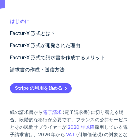
パートナー
Climate
Stripe App Marketplace
カーボンリムーバル
はじめに
Identity
オンライン本人確認
Factur-X 形式とは？
Factur-X 形式が開発された理由
Factur-X 形式で請求書を作成するメリット
Stripe Sessions 2026
請求書の作成・送信方法
Stripe が AI の経済インフラをどのように構築しているかを
ご覧ください。
こちらをご覧ください
Stripe の利用を始める
紙の請求書から
電子請求
(電子請求書) に切り替える場
合、段階的な移行が必要です。フランスの公共サービス
とその民間サプライヤーが
2020 年以降
採用している電
子請求書は、2026 年から
VAT
(付加価値税) の対象とな