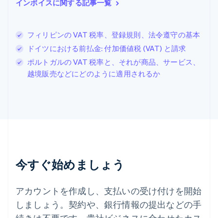
English
インボイスに関する記事一覧
シンガポール
English
简体中文
スイス
フィリピンの VAT 税率、登録規則、法令遵守の基本
Deutsch
Français
Italiano
English
ドイツにおける前払金: 付加価値税 (VAT) と請求
スウェーデン
Svenska
English
ポルトガルの VAT 税率と、それが商品、サービス、
スペイン
越境販売などにどのように適用されるか
Español
English
スロバキア
English
スロベニア
English
Italiano
タイ
ไทย
English
チェコ共和国
English
今すぐ始めましょう
デンマーク
English
ドイツ
アカウントを作成し、支払いの受け付けを開始
Deutsch
English
しましょう。契約や、銀行情報の提出などの手
ニュージーランド
続きは不要です。貴社ビジネスに合わせたカス