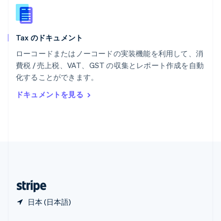
English
简体中文
メキシコ
Español
English
ラトビア
Tax のドキュメント
English
リトアニア
ローコードまたはノーコードの実装機能を利用して、消
English
費税 / 売上税、VAT、GST の収集とレポート作成を自動
リヒテンシュタイン
化することができます。
Deutsch
English
ルーマニア
ドキュメントを見る
English
ルクセンブルグ
Français
Deutsch
English
中国香港特別行政区
English
简体中文
中国本土
简体中文
English
日本
日本語
English
日本 (日本語)