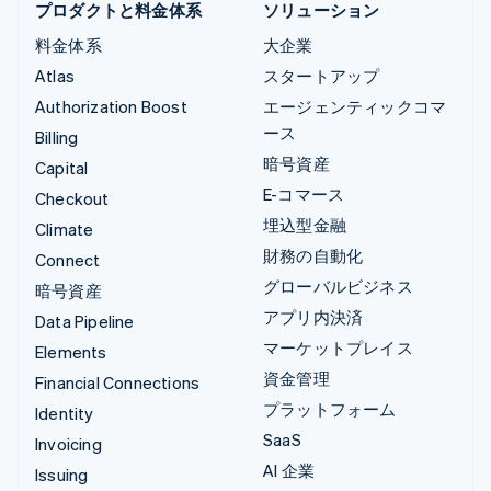
プロダクトと料金体系
ソリューション
料金体系
大企業
Atlas
スタートアップ
Authorization Boost
エージェンティックコマ
ース
Billing
暗号資産
Capital
E-コマース
Checkout
埋込型金融
Climate
財務の自動化
Connect
グローバルビジネス
暗号資産
アプリ内決済
Data Pipeline
マーケットプレイス
Elements
資金管理
Financial Connections
プラットフォーム
Identity
SaaS
Invoicing
AI 企業
Issuing