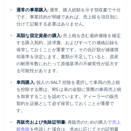
通常の事業購入:
通常、購入総額を示す領収書で十分
です。事業目的が明確であれば、売上税を項目別に
分けて記載する必要はありません。
高額な固定資産の購入:
売上税を含む最終価格を確定
する購入契約、請求書、およびすべての連絡記録を
保管しておくことが重要です。その合計額が減価償
却基準を決定します。書類が不足していると、資産
の耐用年数にわたって原価基準の不確実性が拡大す
る可能性があります。
車両購入:
個人の SALT 控除を選択して車両の売上税
を控除する際は、IRS は表の金額に実際の車両売上税
を加算することを認めています。ディーラーの販売
契約を証拠として必ず保管しておくことが重要で
す。
再販売および免除証明書:
再販売のための購入で
売上
税免除
を申請した場合は、求めに応じてその証明書