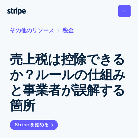
その他のリソース
税金
企業規模別
ドキュメント
学ぶ
支払い
収益
資金管
プラッ
理
フォー
大企業向け
Stripe のドキュメント
ブログ
とマー
Payments
Billing
スタートアップ向け
API リファレンス
導入事例
売上税は控除できる
オンライン決
経常収益
ットプ
Global
ライブラリと SDK
ガイド
済
Metronome
Payouts
イス
Stripe Apps
Managed
か？ルールの仕組み
従量課金
Payments
第三者
Connec
ユースケース別
マーチャント
サブスクリ
への入
サポート
プション
オブレコード
金
と事業者が誤解する
プラッ
ガイド
エージェンティックコマ
サブスクリ
ソリューショ
Payment links
フォー
ース
サポートに問い合わせる
プションの
ン
決済の
E コマース / ECサイト
オンライン決済を受け付
管理サポートプラン
コーディング
管理
Invoicing
箇所
築
埋込型金融
け
プロフェッショナルサー
1 回限りまた
不要の決済ペ
請求・財務関連
構築済みの決済を実装
ビス
は継続
ージ
Checkout
グローバルビジネス
プラットフォームまたは
構築済み決済
Tax
アプリ内決済
マーケットプレイスを構
消費税と
UI
Stripe を始める
マーケットプレイス
築する
VAT の自動
Elements
資金管理
サブスクリプションを管
柔軟な UI コン
計算
Revenue
会社
プラットフォーム
理