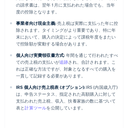
の請求書は、翌年 1 月に支払われた場合でも、当年
度の控除となります。
事業者向け現金主義:
売上税は実際に支払った年に控
除されます。タイミングがより重要であり、特に年
末において、購入の決定によって課税年度をまたい
で控除額が変動する場合があります。
個人向け実費領収書方式:
年間を通じて行われたすべ
ての売上税の支払いが
追跡
され、合計されます。こ
れは正確な方法ですが、対象となるすべての購入を
一貫して記録する必要があります。
IRS 個人向け売上税表 (オプション):
IRS (内国歳入庁)
は、申告ステータス、指定された高額購入に対して
支払われた売上税、収入、扶養家族の数に基づいて
表と
計算ツール
を公開しています。