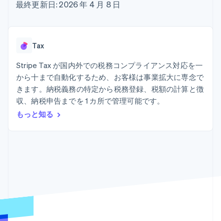
Recognition
ポーネント
最終更新日: 2026 年 4 月 8 日
SaaS
従量課金請求を提供
決済手段
製品ロードマップ
ステーブルコイン担保型
会計管理の
125 以上の決
Sessions 年次カンファ
のカードを発行
自動化
済手段を利用
レンス
エージェントによるサー
Stripe
可能
Terminal
採用情報
ビスのプロビジョニング
Tax
Sigma
業種別
対面支払い
ニュースルーム
と管理
カスタムレ
Authorization
Stripe Press
Stripe Tax が国内外での税務コンプライアンス対応を一
ポート
Boost
AI 企業
Data
決済成功率の
から十まで自動化するため、お客様は事業拡大に専念で
クリエイターエコノミ―
Pipeline
最適化
ゲーム
きます。納税義務の特定から税務登録、税額の計算と徴
リソース
データの同
Link
ホスピタリティ、旅行、
お問い合わせ
収、納税申告までを 1 カ所で管理可能です。
期
スピーディー
レジャー
な決済
保険
アプリへの導入
もっと知る
営業にお問い合わせ
メディアおよびエンター
コードサンプル
パートナーになる
テインメント
開発者のブログ
非営利団体
API ステータス
プロフェッショナルサー
その他
ビス
Product roadmap
パブリックセクター
今後の予定を確認
小売業
Radar
不正防止
エコシステム
Atlas
スタートアップの企業設立