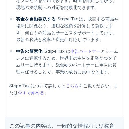
なプロセスを活用できます。時間を節約しながら、
現地の法規制への対応を簡素化できます。
税金を自動徴収する:
Stripe Tax は、販売する商品や
場所に関係なく、適切な税額を計算して徴収しま
す。何百もの商品とサービスをサポートしており、
最新の税法と税率の変更に対応しています。
申告の簡素化:
Stripe Tax は
申告パートナー
とシーム
レスに連携するため、世界中の申告を正確かつタイ
ムリーに行えます。Stripe のパートナーに申告の管
理を任せることで、事業の成長に集中できます。
Stripe Tax について詳しくは
こちら
をご覧ください。ま
アイルランド
たは
今すぐ始める
。
English
アメリカ
English
Español
简体中文
アラブ首長国連邦
English
イギリス
この記事の内容は、一般的な情報および教育