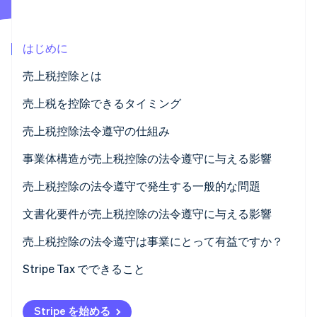
パートナー
Climate
Stripe App Marketplace
カーボンリムーバル
はじめに
Identity
オンライン本人確認
売上税控除とは
売上税を控除できるタイミング
売上税控除法令遵守の仕組み
Stripe Sessions 2026
事業体構造が売上税控除の法令遵守に与える影響
Stripe が AI の経済インフラをどのように構築しているかを
ご覧ください。
個人事業主と社員が 1 人の LLC
売上税控除の法令遵守で発生する一般的な問題
こちらをご覧ください
パートナーシップと S 株式会社
資本的支出の分類の誤り
文書化要件が売上税控除の法令遵守に与える影響
C 法人
徴収した売上税の控除
売上税控除の法令遵守は事業にとって有益ですか？
複数州のネクサス状況
パススルー所有者の SALT 上限
Stripe Tax でできること
事業体構造の決定
州の適合性の問題
Stripe を始める