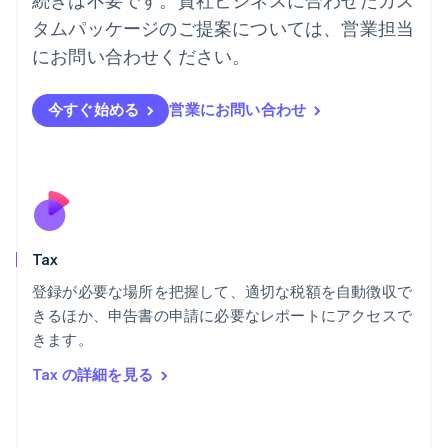
English
ノルウェー
タムパッケージのご提案については、営業担当
English
にお問い合わせください。
ハンガリー
English
フィンランド
今すぐ始める
営業にお問い合わせ
English
Svenska
ブラジル
Português
English
フランス
Français
English
ブルガリア
English
Tax
ベルギー
Nederlands
Français
Deutsch
English
登録が必要な場所を把握して、適切な税額を自動徴収で
ポーランド
きるほか、申告書の申請に必要なレポートにアクセスで
English
きます。
ポルトガル
Português
English
Tax の詳細を見る
マルタ
English
マレーシア