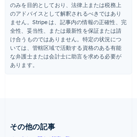
English
のみを目的としており、法律上または税務上
イタリア
のアドバイスとして解釈されるべきではあり
Italiano
English
インド
ません。Stripe は、記事内の情報の正確性、完
English
全性、妥当性、または最新性を保証または請
エストニア
English
け合うものではありません。特定の状況につ
オーストラリア
いては、管轄区域で活動する資格のある有能
English
オーストリア
な弁護士または会計士に助言を求める必要が
Deutsch
English
あります。
オランダ
Nederlands
English
カナダ
English
Français
キプロス
English
ギリシア
English
クロアチア
その他の記事
English
Italiano
ジブラルタル