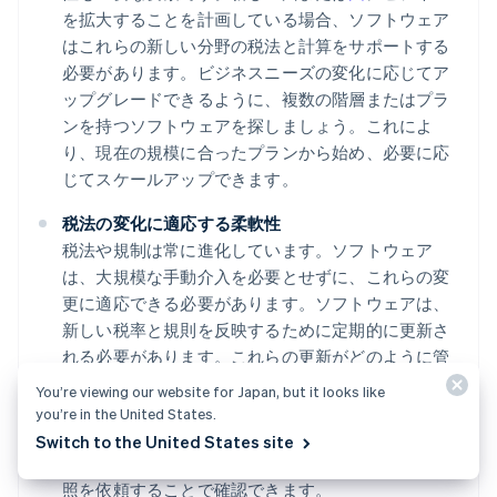
を拡大することを計画している場合、ソフトウェア
はこれらの新しい分野の税法と計算をサポートする
必要があります。ビジネスニーズの変化に応じてア
ップグレードできるように、複数の階層またはプラ
ンを持つソフトウェアを探しましょう。これによ
り、現在の規模に合ったプランから始め、必要に応
じてスケールアップできます。
税法の変化に適応する柔軟性
税法や規制は常に進化しています。ソフトウェア
は、大規模な手動介入を必要とせずに、これらの変
更に適応できる必要があります。ソフトウェアは、
新しい税率と規則を反映するために定期的に更新さ
れる必要があります。これらの更新がどのように管
理されているか、(自動更新、または手動で実施する
You’re viewing our website for Japan, but it looks like
必要があるか) を確認します。法改正に対応するため
you’re in the United States.
のソフトウェアの実績を考えてみましょう。これ
Switch to the United States site
は、ユーザーレビューを見るか、プロバイダーに参
照を依頼することで確認できます。