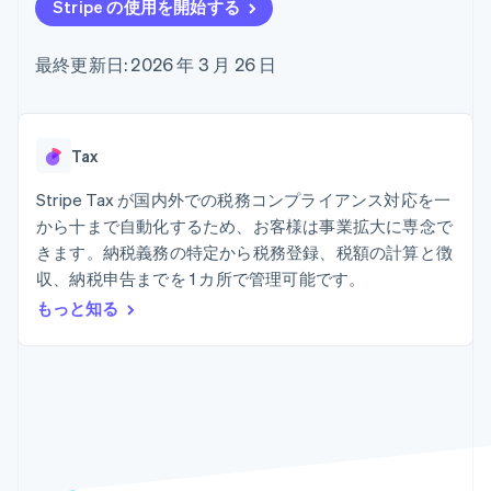
Recognition
ポーネント
Stripe の使用を開始する
SaaS
従量課金請求を提供
決済手段
製品ロードマップ
ステーブルコイン担保型
会計管理の
125 以上の決
Sessions 年次カンファ
のカードを発行
最終更新日: 2026 年 3 月 26 日
自動化
済手段を利用
レンス
エージェントによるサー
Stripe
可能
Terminal
採用情報
ビスのプロビジョニング
Sigma
業種別
対面支払い
ニュースルーム
と管理
カスタムレ
Authorization
Stripe Press
ポート
Boost
AI 企業
Tax
Data
決済成功率の
クリエイターエコノミ―
Pipeline
最適化
ゲーム
Stripe Tax が国内外での税務コンプライアンス対応を一
リソース
データの同
Link
ホスピタリティ、旅行、
お問い合わせ
から十まで自動化するため、お客様は事業拡大に専念で
期
スピーディー
レジャー
な決済
保険
アプリへの導入
きます。納税義務の特定から税務登録、税額の計算と徴
営業にお問い合わせ
メディアおよびエンター
コードサンプル
パートナーになる
収、納税申告までを 1 カ所で管理可能です。
テインメント
開発者のブログ
もっと知る
非営利団体
API ステータス
プロフェッショナルサー
その他
ビス
Product roadmap
パブリックセクター
今後の予定を確認
小売業
Radar
不正防止
エコシステム
Atlas
スタートアップの企業設立