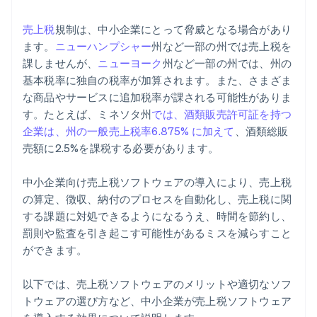
使いやすさとユーザー体験の評価
売上税
規制は、中小企業にとって脅威となる場合があり
既存の業務システムとの統合
ます。
ニューハンプシャー
州など一部の州では売上税を
課しませんが、
ニューヨーク
州など一部の州では、州の
拡張性と将来性
基本税率に独自の税率が加算されます。また、さまざま
セキュリティとデータ保護
な商品やサービスに追加税率が課される可能性がありま
す。たとえば、ミネソタ州
では、酒類販売許可証を持つ
コストに関する考慮事項と ROI
企業は、州の一般売上税率6.875% に加えて
、酒類総販
売額に2.5%を課税する必要があります。
中小企業向け売上税ソフトウェアの導入により、売上税
の算定、徴収、納付のプロセスを自動化し、売上税に関
する課題に対処できるようになるうえ、時間を節約し、
罰則や監査を引き起こす可能性があるミスを減らすこと
ができます。
以下では、売上税ソフトウェアのメリットや適切なソフ
トウェアの選び方など、中小企業が売上税ソフトウェア