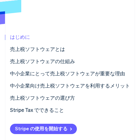
パートナー
Climate
Stripe App Marketplace
カーボンリムーバル
Identity
オンライン本人確認
はじめに
売上税ソフトウェアとは
売上税ソフトウェアの仕組み
Stripe Sessions 2026
Stripe が AI の経済インフラをどのように構築しているかを
中小企業にとって売上税ソフトウェアが重要な理由
ご覧ください。
こちらをご覧ください
中小企業向け売上税ソフトウェアを利用するメリット
売上税ソフトウェアの選び方
ビジネスに何が必要かを知る
Stripe Tax でできること
利用可能なオプションの調査
Stripe の使用を開始する
特徴と機能