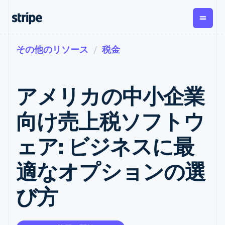
その他のリソース
税金
企業規模別
ドキュメント
学ぶ
支払い
収益
資金管
プラッ
理
フォー
大企業向け
Stripe のドキュメント
ブログ
とマー
Payments
Billing
スタートアップ向け
API リファレンス
導入事例
アメリカの中小企業
オンライン決
経常収益
ットプ
Global
ライブラリと SDK
ガイド
済
Metronome
Payouts
イス
Stripe Apps
Managed
向け売上税ソフトウ
従量課金
Payments
第三者
Connec
ユースケース別
マーチャント
サブスクリ
への入
サポート
プション
オブレコード
金
ェア: ビジネスに最
プラッ
ガイド
エージェンティックコマ
サブスクリ
ソリューショ
Payment links
フォー
ース
サポートに問い合わせる
プションの
ン
決済の
E コマース / ECサイト
オンライン決済を受け付
管理サポートプラン
コーディング
管理
Invoicing
適なオプションの選
築
埋込型金融
け
プロフェッショナルサー
1 回限りまた
不要の決済ペ
請求・財務関連
構築済みの決済を実装
ビス
は継続
ージ
Checkout
び方
グローバルビジネス
プラットフォームまたは
構築済み決済
Tax
アプリ内決済
マーケットプレイスを構
消費税と
UI
マーケットプレイス
築する
VAT の自動
Elements
資金管理
サブスクリプションを管
柔軟な UI コン
計算
Revenue
会社
プラットフォーム
理