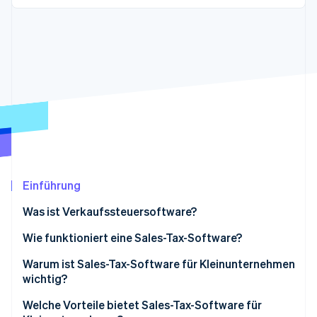
Betrugsprävention
Ecosystem
Atlas
Start-up-Gründung
Partner
Stripe App-Marktplatz
Climate
CO₂-Entnahme
Identity
Online-Identitätsprüfung
Einführung
Stripe-Sessions 2026
Erfahren Sie, wie Stripe Lösungen für die Wirtschaft
Was ist Verkaufssteuersoftware?
Jetzt ansehen
Wie funktioniert eine Sales-Tax-Software?
Warum ist Sales-Tax-Software für Kleinunternehmen
wichtig?
Welche Vorteile bietet Sales-Tax-Software für