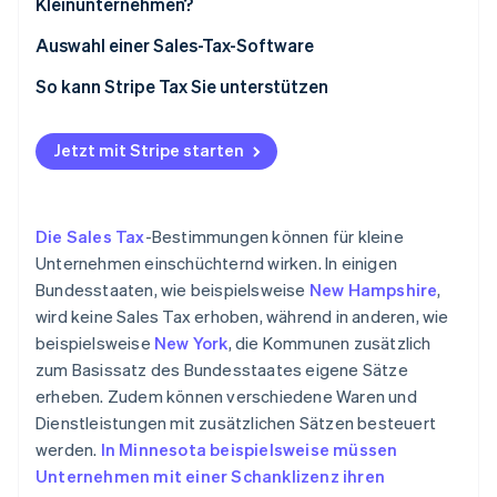
Kleinunternehmen?
Auswahl einer Sales-Tax-Software
Erforderliche Informationen für Ihr Unternehmen
So kann Stripe Tax Sie unterstützen
Verfügbare Optionen recherchieren
Jetzt mit Stripe starten
Merkmale und Funktionalität
Bewertung von Nutzerfreundlichkeit und
Nutzererfahrung
Die Sales Tax
-Bestimmungen können für kleine
Unternehmen einschüchternd wirken. In einigen
Einbindung in bestehende Unternehmenssysteme
Bundesstaaten, wie beispielsweise
New Hampshire
,
Skalierbarkeit und Zukunftssicherheit
wird keine Sales Tax erhoben, während in anderen, wie
beispielsweise
New York
, die Kommunen zusätzlich
Sicherheit und Datenschutz
zum Basissatz des Bundesstaates eigene Sätze
Kostenüberlegungen und ROI
erheben. Zudem können verschiedene Waren und
Dienstleistungen mit zusätzlichen Sätzen besteuert
werden.
In Minnesota beispielsweise müssen
Unternehmen mit einer Schanklizenz ihren