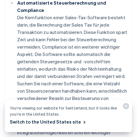
Automatisierte Steuerberechnung und
Compliance
Die Kernfunktion einer Sales-Tax-Software besteht
darin, die Berechnung der Sales Tax für jede
Transaktion zu automatisieren. Diese Funktion spart
Zeit und kann Fehler bei der Steuerberechnung
vermeiden. Compliance ist ein weiterer wichtiger
Aspekt. Die Software sollte automatisch die
geltenden Steuergesetze und -vorschriften
einhalten, wodurch das Risiko der Nichteinhaltung
und der damit verbundenen Strafen verringert wird.
Suchen Sie nach einer Software, die eine Vielzahl
von Steuerszenarien handhaben kann, einschließlich
verschiedener Regeln zur Besteuerung von
Produkten und spezieller Steuersätze.
You’re viewing our website for Switzerland, but it looks like
you’re in the United States.
Integration in bestehende Buchhaltungs- und
Switch to the United States site
POS-Systeme
Integrationsmöglichkeiten sind ein wichtiger