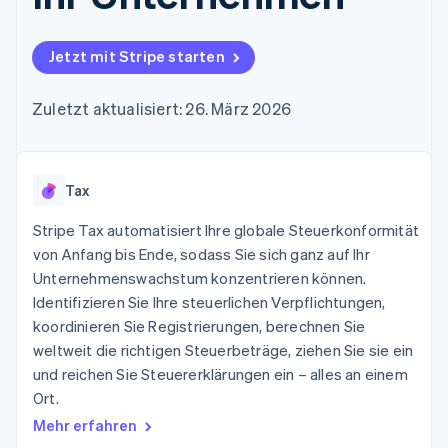
Data Pipeline
Geldmanagement
Marktplatz auf
Zugriff auf mehr als
Datensynchronisierung
Produkt-Roadmap
Plattformen
Grundlagen der
125
Stripe Sessions
SaaS
Abonnementverwaltung
Jetzt mit Stripe starten
Terminal
Karriere
Zahlungen vor Ort
Newsroom
So setzen Sie
Authorization
Stripe Press
nutzungsbasierte
Zuletzt aktualisiert: 26. März 2026
Boost
Abrechnung um
Nach Branche
Optimierung der
Stablecoin-gestützte
Autorisierungsraten
Karten ausgeben: So
Link
KI-Unternehmen
Kontakt
geht´s
Beschleunigter
Tax
Creator Economy
Bereitstellung und
Bezahlvorgang
Gaming
Verwaltung von
Sales-Team
Financial
Bewirtung, Reisen und
Stripe Tax automatisiert Ihre globale Steuerkonformität
Diensten mit Agenten
kontaktieren
Connections
Freizeit
Partner werden
von Anfang bis Ende, sodass Sie sich ganz auf Ihr
Verbundene
Versicherungen
Unternehmenswachstum konzentrieren können.
Medien und
Finanzdaten
Unterhaltung
Identifizieren Sie Ihre steuerlichen Verpflichtungen,
Ressourcen
Gemeinnützige
koordinieren Sie Registrierungen, berechnen Sie
Organisationen
weltweit die richtigen Steuerbeträge, ziehen Sie sie ein
Fachdienstleistungen
App-Integrationen
Mehr
Öffentlicher Sektor
Code-Beispiele
und reichen Sie Steuererklärungen ein – alles an einem
Product roadmap
Einzelhandel
Entwickler-Blog
Ort.
Ausblick
API-Status
Mehr erfahren
Radar