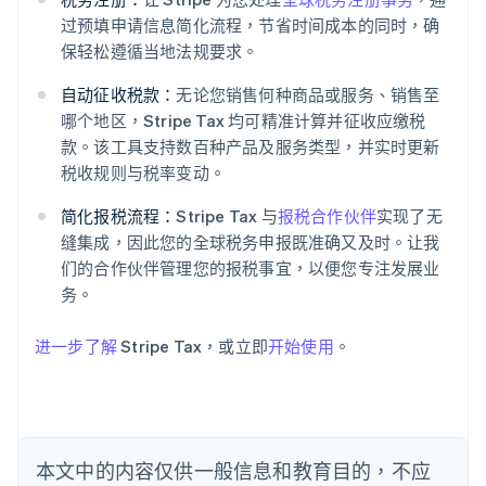
过预填申请信息简化流程，节省时间成本的同时，确
保轻松遵循当地法规要求。
自动征收税款：
无论您销售何种商品或服务、销售至
哪个地区，Stripe Tax 均可精准计算并征收应缴税
阿联酋
款。该工具支持数百种产品及服务类型，并实时更新
English
爱尔兰
税收规则与税率变动。
English
爱沙尼亚
简化报税流程：
Stripe Tax 与
报税合作伙伴
实现了无
English
缝集成，因此您的全球税务申报既准确又及时。让我
奥地利
们的合作伙伴管理您的报税事宜，以便您专注发展业
Deutsch
English
务。
澳大利亚
English
巴西
进一步了解
Stripe Tax，或立即
开始使用
。
Português
English
保加利亚
English
比利时
Nederlands
Français
Deutsch
English
本文中的内容仅供一般信息和教育目的，不应
波兰