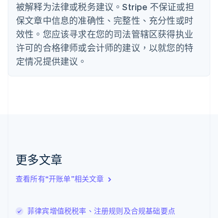
被解释为法律或税务建议。Stripe 不保证或担
English
丹麦
保文章中信息的准确性、完整性、充分性或时
English
效性。您应该寻求在您的司法管辖区获得执业
德国
Deutsch
English
许可的合格律师或会计师的建议，以就您的特
法国
定情况提供建议。
Français
English
芬兰
English
Svenska
荷兰
Nederlands
English
加拿大
English
Français
捷克
English
克罗地亚
更多文章
English
Italiano
拉脱维亚
查看所有“开账单”相关文章
English
立陶宛
English
菲律宾增值税税率、注册规则及合规基础要点
列支敦士登