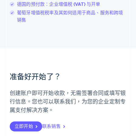
Deutsch
English
德国的预付款：企业增值税 (VAT) 与开单
卢森堡
葡萄牙增值税税率及其如何适用于商品、服务和跨境
Français
Deutsch
English
销售
罗马尼亚
English
马尔他
English
马来西亚
English
简体中文
美国
English
Español
简体中文
墨西哥
准备好开始了？
Español
English
挪威
English
创建账户即可开始收款，无需签署合同或填写银
葡萄牙
行信息。您也可以联系我们，为您的企业定制专
Português
English
日本
属支付解决方案。
日本語
English
瑞典
立即开始
联系销售
Svenska
English
瑞士