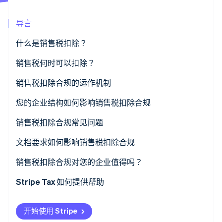
导言
Stripe Sessions 2026
什么是销售税扣除？
了解 Stripe 如何为 AI 构建经济基础设施。
立即观看
销售税何时可以扣除？
销售税扣除合规的运作机制
您的企业结构如何影响销售税扣除合规
个体经营者与单一成员有限责任公司
销售税扣除合规常见问题
合伙企业与 S 类公司
资本支出分类错误
文档要求如何影响销售税扣除合规
C 类公司
扣除已收取的销售税
销售税扣除合规对您的企业值得吗？
多州关联情形
穿透所有者的 SALT 上限
Stripe Tax 如何提供帮助
实体结构决策
州级一致性问题
开始使用 Stripe
因关联复杂性导致的合规缺口