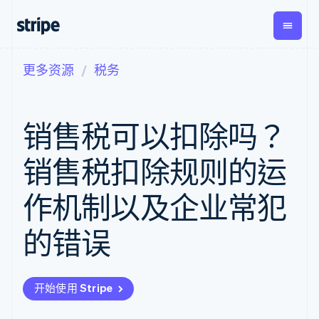
更多资源
税务
按企业阶段
文档
学习
支付
营收
资金管
平台
理
易市
大型企业
Stripe 文档
博客
Payments
Billing
初创企业
API 参考文档
客户案例
销售税可以扣除吗？
在线支付
经常性收入
Global
Conn
库与 SDK
指南
Managed
Metronome
Payouts
Stripe Apps
Payments
按用量计费
平台
销售税扣除规则的运
备案商家解决
Subscriptions
向第三
按应用场景
方案
方打款
支持
订阅管理
Payment links
Crypto
作机制以及企业常犯
指南
智能体商务
Invoicing
钱包、
加密货币
获取支持
无代码支付
一次性或定期
稳定币
电子商务
接受线上付款
托管支持方案
Checkout
账单
的错误
发行和
嵌入式金融
实施预置结账流程
专业服务
预构建支付界
Tax
发卡基
财务自动化
构建平台或交易市场
面
销售税和增值
础设施
全球化企业
管理订阅
Elements
税自动化
应用内支付
提供按用量计费
灵活的 UI 组件
Revenue
开始使用 Stripe
交易市场
发行稳定币支持的支付卡
Payment
Recognition
公司
资金管理
通过智能体配置和管理服
methods
会计自动化
平台
务