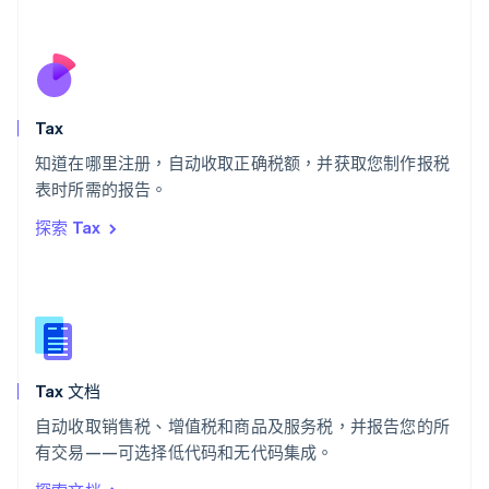
Deutsch
Français
Italiano
English
塞浦路斯
English
斯洛伐克
English
斯洛文尼亚
Tax
English
Italiano
知道在哪里注册，自动收取正确税额，并获取您制作报税
泰国
ไทย
English
表时所需的报告。
希腊
探索 Tax
English
西班牙
Español
English
新加坡
English
简体中文
新西兰
English
Tax 文档
匈牙利
English
自动收取销售税、增值税和商品及服务税，并报告您的所
意大利
有交易——可选择低代码和无代码集成。
Italiano
English
印度