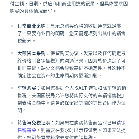
付金额、日期、供应商和商业用途的记录，但具体要求因
购买的具体情况而异。
日常商业采购：
显示总购买价格的收据通常就足够
了。只要商业目的明确，您无需逐项列出其中的销售
税部分。
大额资本采购：
保留购买协议、发票以及任何确定最
终价格（含销售税）的沟通记录，因为总价决定了可
折旧基础。缺少文档会导致基础不确定性，且这种不
确定性会在资产的生命周期内逐渐加剧。
车辆购买：
如果您根据个人 SALT 选项扣除车辆的销
售税，美国国税局允许您将实际支付的车辆销售税加
到表格金额中。请务必保留经销商的销售合同作为证
明。
转售与免税证明：
如果您在购买转售商品时已申请
销
售税豁免
，则需要在要求时出示该证明。如果无法提
供，您可能需要补缴未支付的销售税。