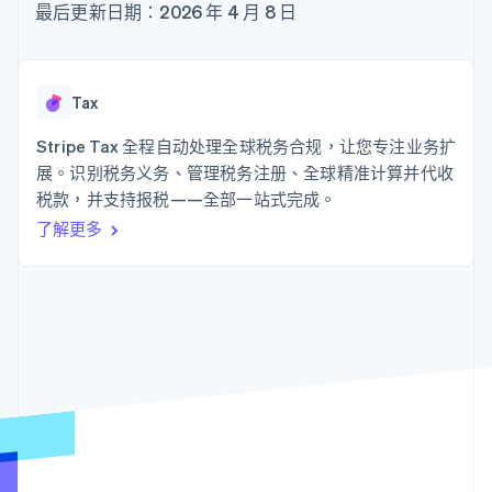
接入 125+ 种支
Stripe Sigma
最后更新日期：2026 年 4 月 8 日
产品路线图
SaaS
付方式
自定义报告
Sessions 年度大会
Authorization
Data Pipeline
招聘
Boost
数据同步
资讯中心
支付成功率优
资源
Stripe Press
Tax
化
按行业
Link
应用集成
Stripe Tax 全程自动处理全球税务合规，让您专注业务扩
加速结账
AI 企业
代码示例
创作者经济
开发者博客
展。识别税务义务、管理税务注册、全球精准计算并代收
联系
游戏
API 状态
税款，并支持报税——全部一站式完成。
酒店、旅游与休闲
联系销售
了解更多
保险
成为合作伙伴
更多
媒体与娱乐
Product roadmap
非营利组织
了解未来规划
专业服务
公共部门
Radar
零售
欺诈防范
Atlas
初创企业注册
生态系统
Climate
碳移除
合作伙伴
Stripe App Marketplace