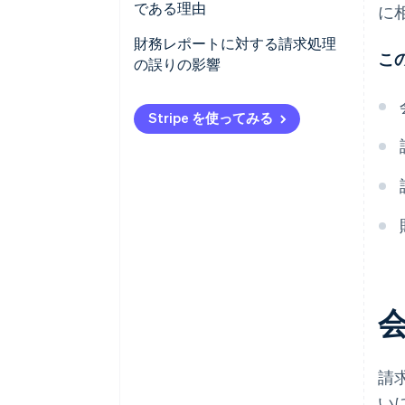
である理由
に
請求書発行
決済サイクルを開始する
財務レポートに対する請求処理
売掛金
こ
の誤りの影響
収益認識の時点と方法を定義す
る
収入と売掛金の誤り
Stripe を使ってみる
法令遵守と監査への対応準備に
予測の相違とキャッシュプラン
利用する
ニングの劣化
事業者が顧客に提供する機能を
監査と法令遵守に対するリスク
形成する
収益の漏損と財務上の損失
社内の効率とコスト構造に影響
不審請求の申し立て、遅延、デ
する
ータ品質の低下
収入の漏損を防ぐ
請
い