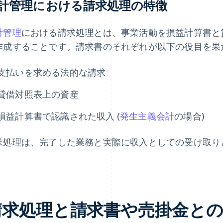
計管理における請求処理の特徴
計管理
における請求処理とは、事業活動を損益計算書と
作成することです。請求書のそれぞれが以下の役目を果
支払いを求める法的な請求
貸借対照表上の資産
損益計算書で認識された収入 (
発生主義会計
の場合)
求処理は、完了した業務と実際に収入としての受け取り
。
請求処理と請求書や売掛金との