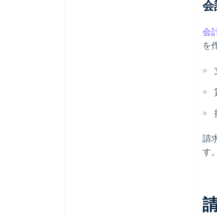
会
会
を
請
す