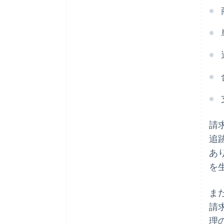
請
追
あ
を
ま
請
理