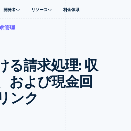
開発者
リソース
料金体系
求管理
ース別
ガイド
業種別
会社
資金管理
プラットフォ
プレイス
ンティックコマース
に問い合わせる
オンライン決済を受け付け
AI 企業
製品ロードマップ
Global Payouts
ス / ECサイト
ートプラン
構築済みの決済を実装
クリエイターエコノミ―
Sessions 年次カンファレン
第三者への入金
Connect
金融
ッショナルサービス
プラットフォームまたはマーケットプレイスを構築する
ゲーム
採用情報
プラットフォ
る請求処理: 収
財務関連
ホスピタリティ、旅行、レジ
ニュースルーム
ルビジネス
サブスクリプションを管理
保険
Stripe Press
内決済
従量課金請求を提供
メディアおよびエンターテイ
の管理
トプレイス
ステーブルコイン担保型のカードを発行
、および現金回
理
エージェントによるサービスのプロビジョニングと管理
非営利団体
フォーム
プロフェッショナルサービス
パブリックセクター
リンク
動計算
小売業
on