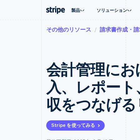
製品
ソリューション
その他のリソース
請求書作成・請
企業規模別
ドキュメント
学ぶ
ユースケ
サポート
支払い
収益
大企業向け
Stripe のドキュメント
ブログ
エージェ
サポート
Payments
Billing
スタートアップ向け
API リファレンス
導入事例
E コマー
管理サポ
オンライン決済
経常収益
ライブラリと SDK
ガイド
埋込型
プロフェ
Managed Payments
Metronome
Stripe Apps
会計管理におけ
請求・
マーチャントオブレコードソリ
従量課金
グローバ
ューション
サブスクリプション
アプリ
サブスクリプション
Payment links
マーケッ
入、レポート
コーディング不要の決済ページ
Invoicing
資金管
1 回限りまたは継続
Checkout
プラット
構築済み決済 UI
Tax
SaaS
収をつなげる
消費税と VAT の自
Elements
柔軟な UI コンポーネント
Revenue Recogniti
会計管理の自動化
決済手段
125 以上の決済手段を利用可能
Stripe Sigma
カスタムレポート
Terminal
Stripe を使ってみる
対面支払い
Data Pipeline
データの同期
Authorization Boost
決済成功率の最適化