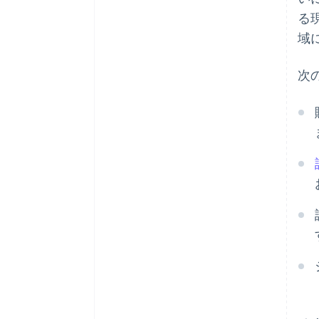
る
域
次