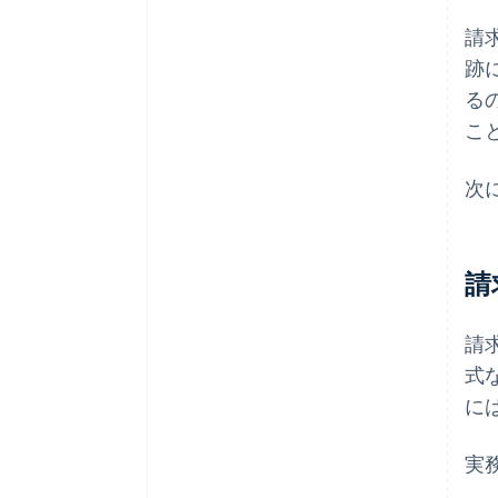
請
跡
る
こ
次
請
請
式
に
実