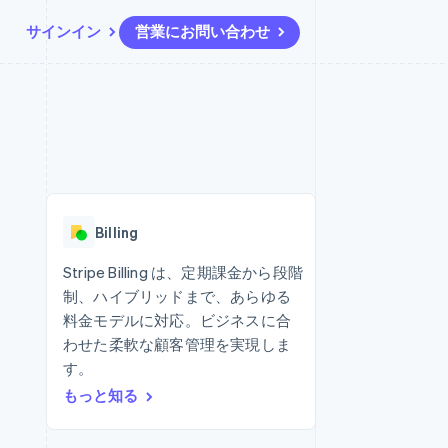
サインイン
営業にお問い合わせ
リソース
エコシステム
お問い合わせ
ームとマーケット
その他
アプリへの導入
パートナー
営業にお問い合わせ
Product roadmap
ス
コードサンプル
Stripe App Marketplace
パートナーになる
今後の予定を確認
開発者のブログ
ーム決済の構築
ャー
API ステータス
Radar
不正防止
Billing
ンメント
Atlas
スタートアップの企業設立
Stripe Billing は、定期課金から段階
制、ハイブリッドまで、あらゆる
Climate
カーボンリムーバル
料金モデルに対応。ビジネスに合
わせた柔軟な顧客管理を実現しま
Identity
オンライン本人確認
す。
もっと知る