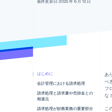
最終更新日: 2025 年 6 月 12 日
Link
スピーディーな決済
はじめに
あ
べ
会計管理における請求処理
フ
会計管理における請求処理の特
請求処理と請求書や売掛金との
な
徴
相違点
こ
請求処理
請求処理が財務業務の重要部分