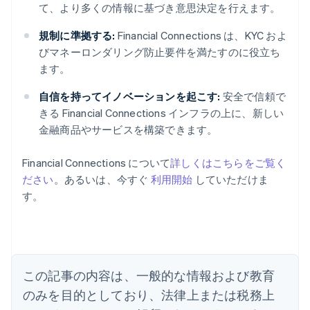
て、より多くの情報に基づき意思決定を行えます。
規制に準拠する:
Financial Connections は、KYC およ
びマネーロンダリング防止要件を満たすのに役立ち
ます。
自信を持ってイノベーションを起こす:
安全で信頼で
きる Financial Connections インフラの上に、新しい
金融商品やサービスを構築できます。
Financial Connections について
詳しくはこちらをご覧く
ださい
。あるいは、今すぐ
利用開始
していただけま
アイルランド
す。
English
アメリカ
English
Español
简体中文
アラブ首長国連邦
English
イギリス
この記事の内容は、一般的な情報および教育
English
のみを目的としており、法律上または税務上
イタリア