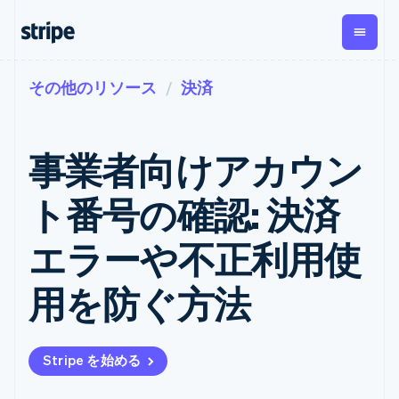
その他のリソース
決済
企業規模別
ドキュメント
学ぶ
支払い
収益
資金管
プラッ
理
フォー
大企業向け
Stripe のドキュメント
ブログ
とマー
Payments
Billing
スタートアップ向け
API リファレンス
導入事例
事業者向けアカウン
オンライン決
経常収益
ットプ
Global
ライブラリと SDK
ガイド
済
Metronome
Payouts
イス
Stripe Apps
Managed
ト番号の確認: 決済
従量課金
Payments
第三者
Connec
ユースケース別
マーチャント
サブスクリ
への入
サポート
プション
オブレコード
金
エラーや不正利用使
プラッ
ガイド
エージェンティックコマ
サブスクリ
ソリューショ
Payment links
フォー
ース
サポートに問い合わせる
プションの
ン
決済の
E コマース / ECサイト
オンライン決済を受け付
管理サポートプラン
コーディング
管理
Invoicing
用を防ぐ方法
築
埋込型金融
け
プロフェッショナルサー
1 回限りまた
不要の決済ペ
請求・財務関連
構築済みの決済を実装
ビス
は継続
ージ
Checkout
グローバルビジネス
プラットフォームまたは
構築済み決済
Tax
アプリ内決済
マーケットプレイスを構
消費税と
UI
Stripe を始める
マーケットプレイス
築する
VAT の自動
Elements
資金管理
サブスクリプションを管
柔軟な UI コン
計算
Revenue
会社
プラットフォーム
理