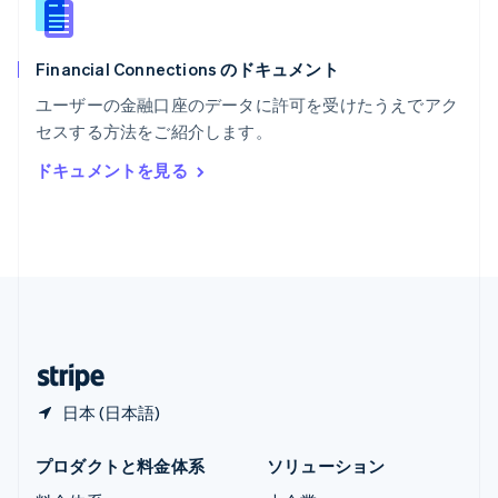
Español
English
ラトビア
English
Financial Connections のドキュメント
リトアニア
English
ユーザーの金融口座のデータに許可を受けたうえでアク
リヒテンシュタイン
セスする方法をご紹介します。
Deutsch
English
ルーマニア
ドキュメントを見る
English
ルクセンブルグ
Français
Deutsch
English
中国香港特別行政区
English
简体中文
中国本土
简体中文
English
日本
日本語
English
日本 (日本語)
プロダクトと料金体系
ソリューション