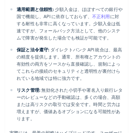
適用範囲と信頼性:
少額入金は、ほぼすべての銀行や
国で機能し、API に依存しておらず、
不正利用
に対
する耐性も非常に高くなっています。少額入金は低
速ですが、フォールバック方法として、他のシステ
ムで障害が発生した場合でも検証が可能です。
保証と法令遵守:
ダイレクトバンク API 統合は、最高
の精度を提供します。通常、所有権とアカウントの
有効性の両方をソースから直接確認し、規制によっ
てこれらの接続のセキュリティと透明性が裏付けら
れている地域では特に強力です。
リスク管理:
無効化された小切手や署名入り銀行レタ
ーのレビューなどの手動確認は、多くの場合、高額
または高リスクの取引では安全です。時間と労力は
増えますが、価値あるオプションになる可能性があ
ります。
実際には、最善の戦略はハイブリッドです。ユーザーに