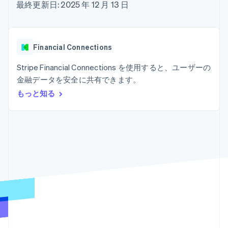
Recognition
ポーネント
最終更新日: 2025 年 12 月 13 日
SaaS
従量課金請求を提供
決済手段
製品ロードマップ
ステーブルコイン担保型
会計管理の
125 以上の決
Sessions 年次カンファ
のカードを発行
自動化
済手段を利用
レンス
エージェントによるサー
Stripe
可能
Terminal
採用情報
ビスのプロビジョニング
Financial Connections
Sigma
業種別
対面支払い
ニュースルーム
と管理
カスタムレ
Authorization
Stripe Press
Stripe Financial Connections を使用すると、ユーザーの
ポート
Boost
AI 企業
Data
決済成功率の
金融データを安全に共有できます。
クリエイターエコノミ―
Pipeline
最適化
ゲーム
もっと知る
リソース
データの同
Link
ホスピタリティ、旅行、
お問い合わせ
期
スピーディー
レジャー
な決済
保険
アプリへの導入
営業にお問い合わせ
メディアおよびエンター
コードサンプル
パートナーになる
テインメント
開発者のブログ
非営利団体
API ステータス
プロフェッショナルサー
その他
ビス
Product roadmap
パブリックセクター
今後の予定を確認
小売業
Radar
不正防止
エコシステム
Atlas
スタートアップの企業設立