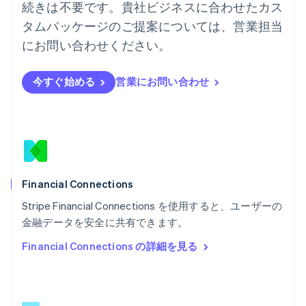
English
続きは不要です。貴社ビジネスに合わせたカス
ハンガリー
タムパッケージのご提案については、営業担当
English
フィンランド
にお問い合わせください。
English
Svenska
ブラジル
今すぐ始める
営業にお問い合わせ
Português
English
フランス
Français
English
ブルガリア
English
ベルギー
Nederlands
Français
Deutsch
English
ポーランド
Financial Connections
English
Stripe Financial Connections を使用すると、ユーザーの
ポルトガル
Português
English
金融データを安全に共有できます。
マルタ
Financial Connections の詳細を見る
English
マレーシア
English
简体中文
メキシコ