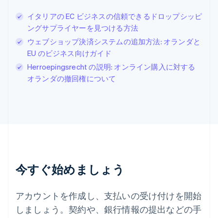
English
简体中文
スイス
イタリアの EC ビジネスの信頼できるドロップシッピ
Deutsch
Français
Italiano
English
ングサプライヤーを見つける方法
スウェーデン
Svenska
English
ウェブショップ決済システムの追加方法: オランダと
スペイン
EU のビジネス向けガイド
Español
English
Herroepingsrecht の説明: オンライン購入に対する
スロバキア
オランダの撤回権について
English
スロベニア
English
Italiano
タイ
ไทย
English
チェコ共和国
English
デンマーク
English
今すぐ始めましょう
ドイツ
Deutsch
English
ニュージーランド
アカウントを作成し、支払いの受け付けを開始
English
しましょう。契約や、銀行情報の提出などの手
ノルウェー