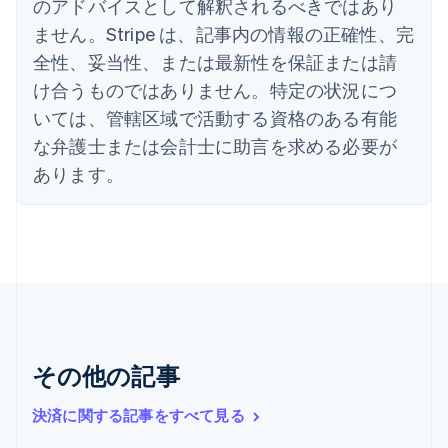
のアドバイスとして解釈されるべきではあり
Italiano
English
インド
ません。Stripe は、記事内の情報の正確性、完
English
全性、妥当性、または最新性を保証または請
エストニア
English
け合うものではありません。特定の状況につ
オーストラリア
いては、管轄区域で活動する資格のある有能
English
オーストリア
な弁護士または会計士に助言を求める必要が
Deutsch
English
あります。
オランダ
Nederlands
English
カナダ
English
Français
キプロス
English
ギリシア
English
クロアチア
その他の記事
English
Italiano
ジブラルタル
English
決済に関する記事をすべて見る
シンガポール