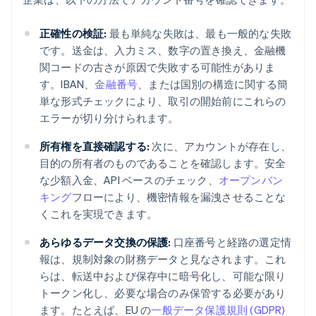
正確性の検証:
最も単純な失敗は、最も一般的な失敗
です。送金は、入力ミス、数字の置き換え、金融機
関コードの古さが原因で失敗する可能性がありま
す。IBAN、
金融番号
、または国別の構造に関する簡
単な形式チェックにより、取引の開始前にこれらの
エラーが切り分けられます。
所有権を直接確認する:
次に、アカウントが存在し、
目的の所有者のものであることを確認します。安全
な少額入金、API ベースのチェック、
オープンバン
キング
フローにより、機密情報を漏洩させることな
くこれを実現できます。
あらゆるデータ交換の保護:
口座番号と経路の選定情
報は、規制対象の財務データと見なされます。これ
らは、転送中および保存中に暗号化し、可能な限り
トークン化し、必要な場合のみ保管する必要があり
ます。たとえば、EU の
一般データ保護規則 (GDPR)