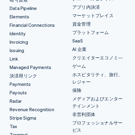
アプリ内決済
Data Pipeline
マーケットプレイス
Elements
資金管理
Financial Connections
プラットフォーム
Identity
SaaS
Invoicing
AI 企業
Issuing
クリエイターエコノミ―
Link
ゲーム
Managed Payments
ホスピタリティ、旅行、
決済用リンク
レジャー
Payments
保険
Payouts
メディアおよびエンター
Radar
テインメント
Revenue Recognition
非営利団体
Stripe Sigma
プロフェッショナルサー
Tax
ビス
Terminal