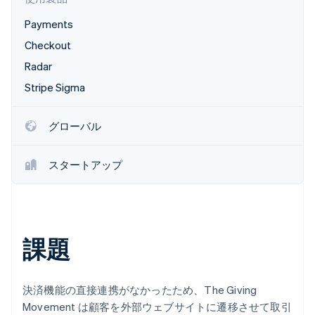
パートナー
Climate
Payments
Stripe App Marketplace
カーボンリムーバル
Checkout
Identity
Radar
オンライン本人確認
Stripe Sigma
グローバル
Stripe Sessions 2026
Stripe が AI の経済インフラをどのように構築しているかを
スタートアップ
ご覧ください。
こちらをご覧ください
課題
決済機能の直接連携がなかったため、The Giving
Movement は顧客を外部ウェブサイトに遷移させて取引