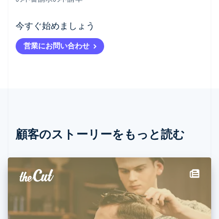
アイルランド
今すぐ始めましょう
English
アメリカ
営業にお問い合わせ
English
Español
简体中文
アラブ首長国連邦
English
イギリス
English
イタリア
Italiano
English
インド
English
顧客のストーリーをもっと読む
エストニア
English
オーストラリア
English
オーストリア
Deutsch
English
オランダ
Nederlands
English
カナダ