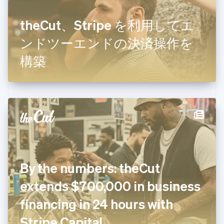
English
Français
キプロス
theCut、Stripe を利用してエ
English
ンドツーエンドの決済操作を
ギリシア
English
構築
クロアチア
English
Italiano
ジブラルタル
English
シンガポール
English
简体中文
スイス
Deutsch
Français
Italiano
English
スウェーデン
Svenska
English
スペイン
By the numbers: theCut
Español
English
スロバキア
extends $700,000 in business
English
financing in 24 hours with
スロベニア
English
Italiano
Stripe Capital
タイ