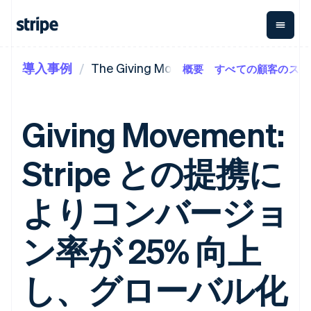
導入事例
The Giving Movement
概要
すべての顧客のスト
企業規模別
ドキュメント
学ぶ
支払い
収益
資金管
プラッ
理
フォー
大企業向け
Stripe のドキュメント
ブログ
とマー
Payments
Billing
スタートアップ向け
API リファレンス
導入事例
Giving Movement:
オンライン決
経常収益
ットプ
Global
ライブラリと SDK
ガイド
済
Metronome
Payouts
イス
Stripe Apps
Managed
Stripe との提携に
従量課金
Payments
第三者
Connec
ユースケース別
マーチャント
サブスクリ
への入
サポート
プション
オブレコード
金
プラッ
ガイド
エージェンティックコマ
よりコンバージョ
サブスクリ
ソリューショ
Payment links
フォー
ース
サポートに問い合わせる
プションの
ン
決済の
E コマース / ECサイト
オンライン決済を受け付
管理サポートプラン
コーディング
管理
Invoicing
築
埋込型金融
け
プロフェッショナルサー
ン率が 25% 向上
1 回限りまた
不要の決済ペ
請求・財務関連
構築済みの決済を実装
ビス
は継続
ージ
Checkout
グローバルビジネス
プラットフォームまたは
構築済み決済
Tax
アプリ内決済
マーケットプレイスを構
し、グローバル化
消費税と
UI
マーケットプレイス
築する
VAT の自動
Elements
資金管理
サブスクリプションを管
柔軟な UI コン
計算
Revenue
会社
プラットフォーム
理