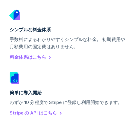
Nederlands
Français
Deutsch
English
ポーランド
English
ポルトガル
Português
English
シンプルな料金体系
マルタ
手数料によるわかりやすくシンプルな料金。 初期費用や
English
月額費用の固定費はありません。
マレーシア
English
简体中文
料金体系はこちら
メキシコ
Español
English
ラトビア
English
リトアニア
English
簡単に導入開始
リヒテンシュタイン
わずか 10 分程度で Stripe に登録し利用開始できます。
Deutsch
English
ルーマニア
Stripe の API はこちら
English
ルクセンブルグ
Français
Deutsch
English
中国香港特別行政区