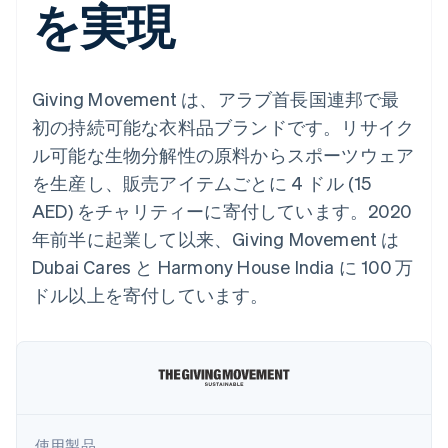
を実現
Recognition
ポーネント
SaaS
従量課金請求を提供
決済手段
製品ロードマップ
ステーブルコイン担保型
会計管理の
125 以上の決
Sessions 年次カンファ
のカードを発行
自動化
済手段を利用
レンス
エージェントによるサー
Stripe
可能
Terminal
採用情報
ビスのプロビジョニング
Sigma
Giving Movement は、アラブ首長国連邦で最
業種別
対面支払い
ニュースルーム
と管理
カスタムレ
Authorization
Stripe Press
初の持続可能な衣料品ブランドです。リサイク
ポート
Boost
AI 企業
Data
ル可能な生物分解性の原料からスポーツウェア
決済成功率の
クリエイターエコノミ―
Pipeline
最適化
ゲーム
を生産し、販売アイテムごとに 4 ドル (15
リソース
データの同
Link
ホスピタリティ、旅行、
お問い合わせ
期
AED) をチャリティーに寄付しています。2020
スピーディー
レジャー
な決済
保険
アプリへの導入
営業にお問い合わせ
年前半に起業して以来、Giving Movement は
メディアおよびエンター
コードサンプル
パートナーになる
テインメント
開発者のブログ
Dubai Cares と Harmony House India に 100 万
非営利団体
API ステータス
ドル以上を寄付しています。
プロフェッショナルサー
その他
ビス
Product roadmap
パブリックセクター
今後の予定を確認
小売業
Radar
不正防止
エコシステム
Atlas
使用製品
スタートアップの企業設立