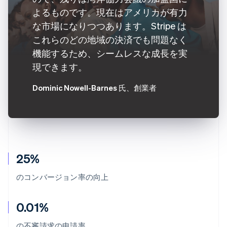
よるものです。現在はアメリカが有力
な市場になりつつあります。Stripe は
これらのどの地域の決済でも問題なく
機能するため、シームレスな成長を実
現できます。
Dominic Nowell-Barnes 氏
、創業者
25%
のコンバージョン率の向上
0.01%
の不審請求の申請率