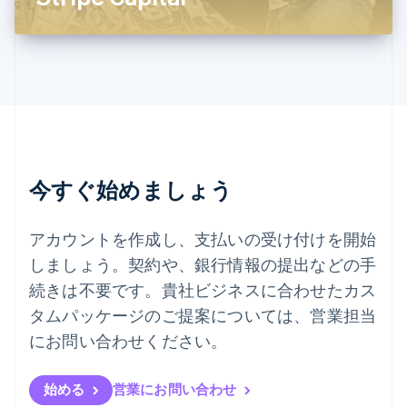
ไทย
English
チェコ共和国
English
デンマーク
English
ドイツ
Deutsch
English
ニュージーランド
English
今すぐ始めましょう
ノルウェー
English
ハンガリー
アカウントを作成し、支払いの受け付けを開始
English
フィンランド
しましょう。契約や、銀行情報の提出などの手
English
Svenska
続きは不要です。貴社ビジネスに合わせたカス
ブラジル
タムパッケージのご提案については、営業担当
Português
English
フランス
にお問い合わせください。
Français
English
ブルガリア
English
始める
営業にお問い合わせ
ベルギー