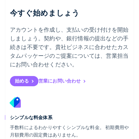
English
今すぐ始めましょう
ノルウェー
English
ハンガリー
アカウントを作成し、支払いの受け付けを開始
English
フィンランド
しましょう。契約や、銀行情報の提出などの手
English
Svenska
続きは不要です。貴社ビジネスに合わせたカス
ブラジル
タムパッケージのご提案については、営業担当
Português
English
フランス
にお問い合わせください。
Français
English
ブルガリア
English
始める
営業にお問い合わせ
ベルギー
Nederlands
Français
Deutsch
English
ポーランド
English
ポルトガル
Português
English
シンプルな料金体系
マルタ
手数料によるわかりやすくシンプルな料金。 初期費用や
English
月額費用の固定費はありません。
マレーシア