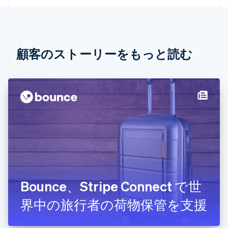
English
イタリア
Italiano
English
インド
English
顧客のストーリーをもっと読む
エストニア
English
オーストラリア
English
オーストリア
Deutsch
English
オランダ
Nederlands
English
カナダ
English
Français
キプロス
English
Bounce、Stripe Connect で世
ギリシア
English
界中の旅行者の荷物保管を支援
クロアチア
English
Italiano
ジブラルタル