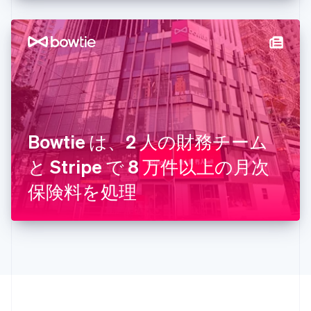
English
シンガポール
English
简体中文
スイス
Deutsch
Français
Italiano
English
スウェーデン
Svenska
English
スペイン
Español
English
スロバキア
Bowtie は、2 人の財務チーム
English
と Stripe で 8 万件以上の月次
スロベニア
English
Italiano
保険料を処理
タイ
ไทย
English
チェコ共和国
English
デンマーク
English
ドイツ
Deutsch
English
ニュージーランド