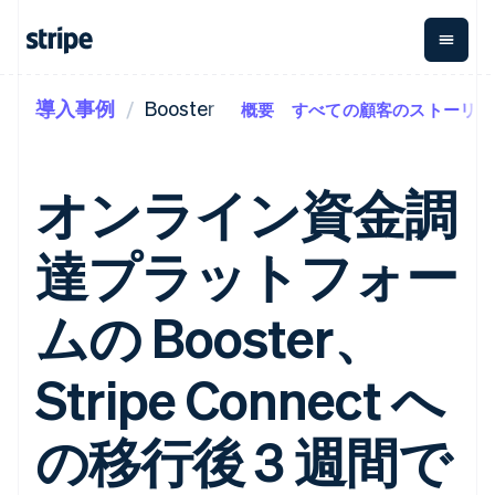
導入事例
Booster
概要
すべての顧客のストーリー
企業規模別
ドキュメント
学ぶ
支払い
収益
資金管
プラッ
理
フォー
大企業向け
Stripe のドキュメント
ブログ
とマー
Payments
Billing
スタートアップ向け
API リファレンス
導入事例
オンライン資金調
オンライン決
経常収益
ットプ
Global
ライブラリと SDK
ガイド
済
Metronome
Payouts
イス
Stripe Apps
Managed
達プラットフォー
従量課金
Payments
第三者
Connec
ユースケース別
マーチャント
サブスクリ
への入
サポート
プション
オブレコード
金
プラッ
ガイド
エージェンティックコマ
ムの Booster、
サブスクリ
ソリューショ
Payment links
フォー
ース
サポートに問い合わせる
プションの
ン
決済の
E コマース / ECサイト
オンライン決済を受け付
管理サポートプラン
コーディング
管理
Invoicing
築
埋込型金融
け
プロフェッショナルサー
Stripe Connect へ
1 回限りまた
不要の決済ペ
請求・財務関連
構築済みの決済を実装
ビス
は継続
ージ
Checkout
グローバルビジネス
プラットフォームまたは
構築済み決済
Tax
アプリ内決済
マーケットプレイスを構
の移行後 3 週間で
消費税と
UI
マーケットプレイス
築する
VAT の自動
Elements
資金管理
サブスクリプションを管
柔軟な UI コン
計算
Revenue
会社
プラットフォーム
理