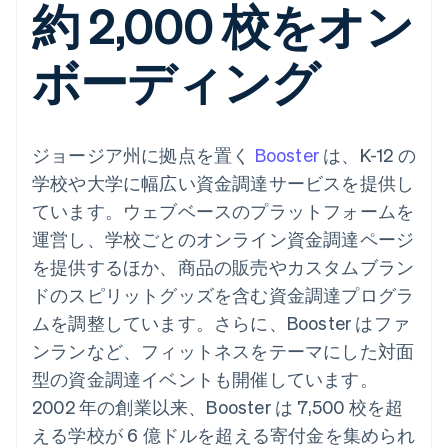
約 2,000 校をオン
Recognition
ポーネント
SaaS
従量課金請求を提供
決済手段
製品ロードマップ
ステーブルコイン担保型
会計管理の
125 以上の決
Sessions 年次カンファ
のカードを発行
自動化
ボーディング
済手段を利用
レンス
エージェントによるサー
Stripe
可能
Terminal
採用情報
ビスのプロビジョニング
Sigma
業種別
対面支払い
ニュースルーム
と管理
カスタムレ
Authorization
Stripe Press
ポート
Boost
AI 企業
Data
ジョージア州に拠点を置く
決済成功率の
Booster
は、K-12 の
クリエイターエコノミ―
Pipeline
最適化
ゲーム
学校や大学に幅広い資金調達サービスを提供し
リソース
データの同
Link
ホスピタリティ、旅行、
お問い合わせ
期
ています。ウェブベースのプラットフォームを
スピーディー
レジャー
な決済
保険
アプリへの導入
営業にお問い合わせ
運営し、学校ごとのオンライン資金調達ページ
メディアおよびエンター
コードサンプル
パートナーになる
テインメント
開発者のブログ
を提供するほか、商品の販売やカスタムブラン
非営利団体
API ステータス
ドのスピリットグッズを含む資金調達プログラ
プロフェッショナルサー
その他
ビス
ムを調整しています。さらに、Booster はファ
Product roadmap
パブリックセクター
ンランなど、フィットネスをテーマにした対面
今後の予定を確認
小売業
型の資金調達イベントも開催しています。
Radar
不正防止
2002 年の創業以来、Booster は 7,500 校を超
エコシステム
Atlas
える学校が 6 億ドルを超える寄付金を集められ
スタートアップの企業設立