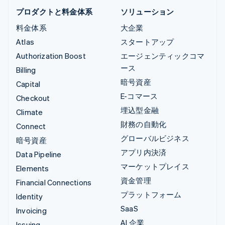
プロダクトと料金体系
ソリューション
料金体系
大企業
Atlas
スタートアップ
Authorization Boost
エージェンティックコマ
ース
Billing
暗号資産
Capital
E-コマース
Checkout
埋込型金融
Climate
財務の自動化
Connect
グローバルビジネス
暗号資産
アプリ内決済
Data Pipeline
マーケットプレイス
Elements
資金管理
Financial Connections
プラットフォーム
Identity
SaaS
Invoicing
AI 企業
Issuing