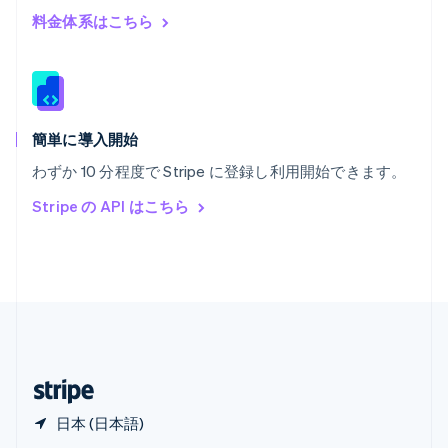
English
简体中文
料金体系はこちら
メキシコ
Español
English
ラトビア
English
リトアニア
English
簡単に導入開始
リヒテンシュタイン
わずか 10 分程度で Stripe に登録し利用開始できます。
Deutsch
English
ルーマニア
Stripe の API はこちら
English
ルクセンブルグ
Français
Deutsch
English
中国香港特別行政区
English
简体中文
中国本土
简体中文
English
日本
日本語
English
日本 (日本語)