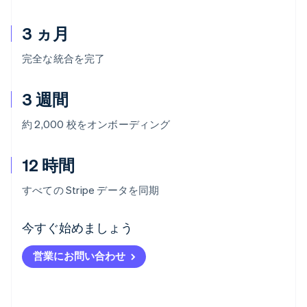
3 ヵ月
完全な統合を完了
3 週間
約 2,000 校をオンボーディング
12 時間
すべての Stripe データを同期
アイルランド
今すぐ始めましょう
English
アメリカ
営業にお問い合わせ
English
Español
简体中文
アラブ首長国連邦
English
イギリス