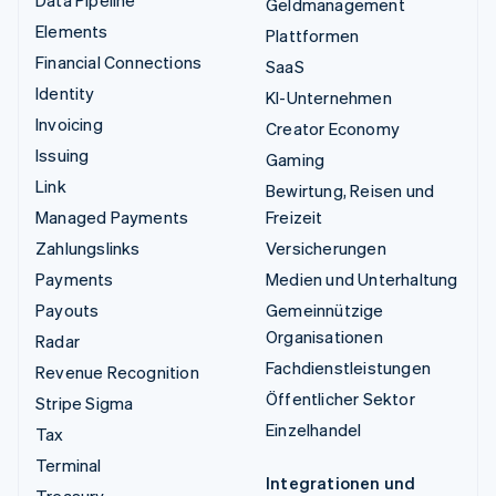
Data Pipeline
Geldmanagement
Elements
Plattformen
Financial Connections
SaaS
Identity
KI-Unternehmen
Invoicing
Creator Economy
Issuing
Gaming
Link
Bewirtung, Reisen und
Managed Payments
Freizeit
Zahlungslinks
Versicherungen
Payments
Medien und Unterhaltung
Payouts
Gemeinnützige
Organisationen
Radar
Fachdienstleistungen
Revenue Recognition
Öffentlicher Sektor
Stripe Sigma
Einzelhandel
Tax
Terminal
Integrationen und