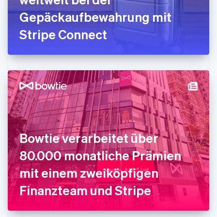
Indien
Gepäckaufbewahrung mit
English
Irland
Stripe Connect
English
Italien
Italiano
English
Japan
日本語
English
Kanada
English
Français
Kroatien
English
Italiano
Lettland
English
Bowtie verarbeitet über
Liechtenstein
Deutsch
English
80.000 monatliche Prämien
Litauen
mit einem zweiköpfigen
English
Luxemburg
Finanzteam und Stripe
Français
Deutsch
English
Malaysia
English
简体中文