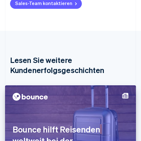
Belgien
Sales-Team kontaktieren
Nederlands
Français
Deutsch
English
Brasilien
Português
English
Bulgarien
English
Dänemark
English
Deutschland
Lesen Sie weitere
Deutsch
English
Estland
Kundenerfolgsgeschichten
English
Festlandchina
简体中文
English
Finnland
English
Svenska
Frankreich
Français
English
Gibraltar
English
Bounce hilft Reisenden
Griechenland
English
weltweit bei der