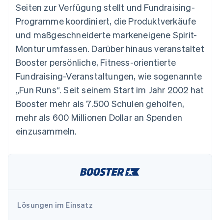
Betrugsprävention
Seiten zur Verfügung stellt und Fundraising-
Ecosystem
Atlas
Programme koordiniert, die Produktverkäufe
Start-up-Gründung
Partner
und maßgeschneiderte markeneigene Spirit-
Stripe App-Marktplatz
Climate
Montur umfassen. Darüber hinaus veranstaltet
CO₂-Entnahme
Booster persönliche, Fitness-orientierte
Identity
Fundraising-Veranstaltungen, wie sogenannte
Online-Identitätsprüfung
„Fun Runs“. Seit seinem Start im Jahr 2002 hat
Booster mehr als 7.500 Schulen geholfen,
mehr als 600 Millionen Dollar an Spenden
einzusammeln.
Stripe-Sessions 2026
Erfahren Sie, wie Stripe Lösungen für die W
Jetzt ansehen
Lösungen im Einsatz