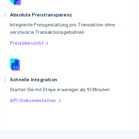
Singapur
English
简体中文
Slowakei
Absolute Preistransparenz
English
Integrierte Preisgestaltung pro Transaktion ohne
Slowenien
versteckte Transaktionsgebühren
English
Italiano
Sonderverwaltungsregion Hongkong,
Preisübersicht
China
English
简体中文
Spanien
Español
English
Thailand
ไทย
English
Schnelle Integration
Tschechische Republik
Starten Sie mit Stripe in weniger als 10 Minuten
English
Ungarn
API-Dokumentation
English
Vereinigte Arabische Emirate
English
Vereinigte Staaten
English
Español
简体中文
Vereinigtes Königreich