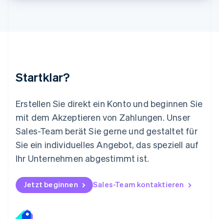
Malta
English
Mexiko
Español
English
Neuseeland
English
Niederlande
Nederlands
English
Startklar?
Norwegen
English
Österreich
Erstellen Sie direkt ein Konto und beginnen Sie
Deutsch
English
mit dem Akzeptieren von Zahlungen. Unser
Polen
Sales-Team berät Sie gerne und gestaltet für
English
Portugal
Sie ein individuelles Angebot, das speziell auf
Português
English
Ihr Unternehmen abgestimmt ist.
Rumänien
English
Schweden
Jetzt beginnen
Sales-Team kontaktieren
Svenska
English
Schweiz
Deutsch
Français
Italiano
English