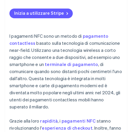
Aspetti di cui tenere conto nella scelta di un
fornitore di terminali per le carte
Inizia a utilizzare Stripe
I pagamenti NFC sono un metodo di
pagamento
contactless
basato sulla tecnologia di comunicazione
near-field. Utilizzano una tecnologia wireless a corto
raggio che consente a due dispositivi, ad esempio uno
smartphone e un
terminale di pagamento
, di
comunicare quando sono distanti pochi centimetri l'uno
dall'altro. Questa tecnologia è integrata in molti
smartphone e carte di pagamento moderni ed è
diventata molto popolare negli ultimi anni: nel 2024, gli
utenti dei pagamenti contactless mobili hanno
superato il miliardo.
Grazie alla loro
rapidità
, i
pagamenti NFC
stanno
rivoluzionando l'
esperienza di checkout
. Inoltre, fanno