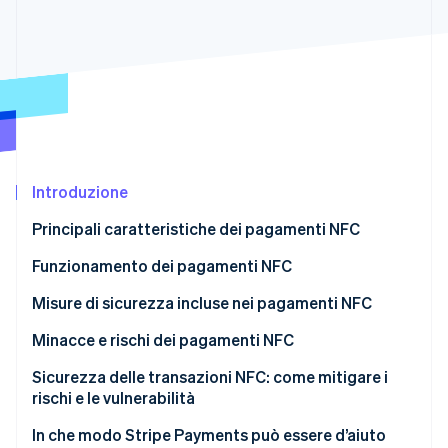
Scopri cosa ti aspetta
Radar
Ecosistema
Prevenzione delle frodi
Partner
Atlas
Stripe App Marketplace
Costituzione di start-up
Climate
Rimozione del carbonio
Identity
Introduzione
Verifica online dell'identità
Principali caratteristiche dei pagamenti NFC
Funzionamento dei pagamenti NFC
Misure di sicurezza incluse nei pagamenti NFC
Stripe Sessions 2026
Minacce e rischi dei pagamenti NFC
Scopri come Stripe sta costruendo l'infrastruttura economi
Guarda ora
Vulnerabilità e vettori di attacco noti
Sicurezza delle transazioni NFC: come mitigare i
rischi e le vulnerabilità
Scenari reali di violazione della sicurezza
Per le piccole attività
In che modo Stripe Payments può essere d’aiuto