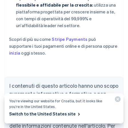
flessibile e affidabile per la crescita:
utilizza una
piattaforma progettata per crescere insieme a te,
con tempi di operatività del 99,999% e
un'affidabilità leader nel settore.
Scopri di più su come
Stripe Payments
può
supportare i tuoi pagamenti online e di persona oppure
inizia
oggi stesso.
I contenuti di questo articolo hanno uno scopo
Australia
English
puramente informativo e formativo e non
Austria
You’re viewing our website for Croatia, but it looks like
devono essere intesi come consulenza legale
Deutsch
English
you’re in the United States.
Belgio
o fiscale. Stripe non garantisce l'accuratezza,
Switch to the United States site
Nederlands
Français
Deutsch
English
la completezza, l'adeguatezza o l'attualità
Brasile
delle informazioni contenute nell'articolo. Per
Português
English