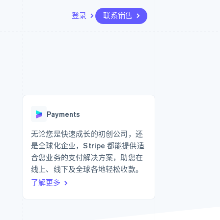
登录
联系销售
资源
生态系统
联系
场
更多
应用集成
合作伙伴
联系销售
Product roadmap
代码示例
Stripe App Marketplace
成为合作伙伴
了解未来规划
开发者博客
API 状态
Radar
欺诈防范
Payments
Atlas
初创企业注册
无论您是快速成长的初创公司，还
是全球化企业，Stripe 都能提供适
Climate
碳移除
合您业务的支付解决方案，助您在
线上、线下及全球各地轻松收款。
了解更多