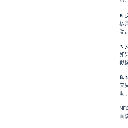
息
6.
核
端
7.
如
似
8.
交
助
N
而