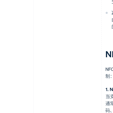
N
N
制
1.
当
通
码