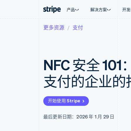
产品
解决方案
开发
更多资源
支付
按企业阶段
文档
学习
按应用场
支持
支付
营收
大型企业
Stripe 文档
博客
智能体
获取支
Payments
Billing
初创企业
API 参考文档
客户案例
加密货
托管支
在线支付
经常性收入
库与 SDK
指南
电子商
专业服
Payment links
Metronome
Stripe Apps
NFC 安全 1
嵌入式
无代码支付
按用量计费
财务自
Checkout
Subscriptions
全球化
预构建支付界面
订阅管理
应用内
支付的企业的
Elements
Invoicing
交易市
灵活的 UI 组件
一次性或定期账单
资金管
Payment methods
Tax
平台
接入 125+ 种支付方式
销售税和增值税自动
SaaS
Authorization Boost
Revenue Recogniti
开始使用 Stripe
支付成功率优化
会计自动化
Link
Stripe Sigma
加速结账
自定义报告
最后更新日期：2026 年 1 月 29 日
Data Pipeline
数据同步