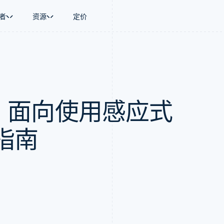
者
资源
定价
景
指南
按行业
公司
资金管理
平台和交易市
商务
持
接受线上付款
AI 企业
产品路线图
Global Payouts
Connect
币
持方案
实施预置结账流程
创作者经济
Sessions 年度大会
向第三方打款
平台支付
务
务
构建平台或交易市场
游戏
招聘
01：面向使用感应式
金融
管理订阅
酒店、旅游与休闲
资讯中心
动化
提供按用量计费
保险
Stripe Press
企业
发行稳定币支持的支付卡
媒体与娱乐
支付
通过智能体配置和管理服务
非营利组织
指南
场
专业服务
理
公共部门
零售
化
on