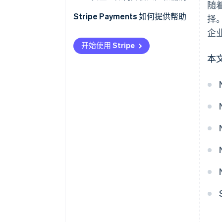
随
安全漏洞的真实情境
对于小型企业
Stripe Payments 如何提供帮助
择
企
选择银行卡终端提供商时要注意
开始使用 Stripe
什么
本