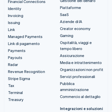
Gestione del denaro
Financial Connections
Piattaforme
Identity
SaaS
Invoicing
Aziende di IA
Issuing
Creator economy
Link
Gaming
Managed Payments
Ospitalità, viaggi e
Link di pagamento
tempo libero
Payments
Assicurazione
Payouts
Media e intrattenimento
Radar
Organizzazioni non profit
Revenue Recognition
Servizi professionali
Stripe Sigma
Pubblica
Tax
amministrazione
Terminal
Commercio al dettaglio
Treasury
Integrazioni e soluzioni