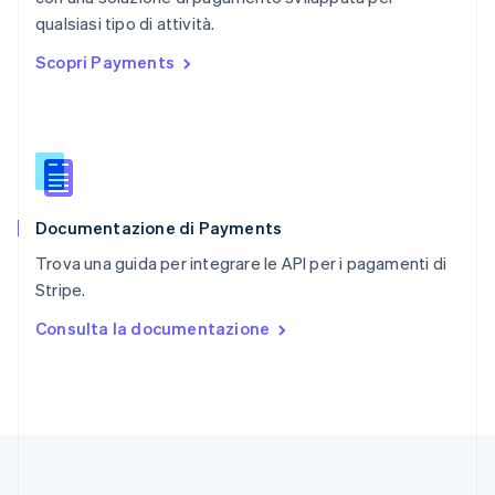
English
qualsiasi tipo di attività.
Repubblica Ceca
Scopri Payments
English
Romania
English
Singapore
English
简体中文
Slovacchia
English
Documentazione di Payments
Slovenia
English
Italiano
Trova una guida per integrare le API per i pagamenti di
Spagna
Stripe.
Español
English
Stati Uniti
Consulta la documentazione
English
Español
简体中文
Svezia
Svenska
English
Svizzera
Deutsch
Français
Italiano
English
Thailandia
ไทย
English
Ungheria