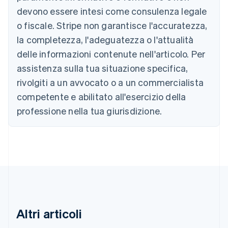
Austria
devono essere intesi come consulenza legale
Deutsch
English
Belgio
o fiscale. Stripe non garantisce l'accuratezza,
Nederlands
Français
Deutsch
English
la completezza, l'adeguatezza o l'attualità
Brasile
delle informazioni contenute nell'articolo. Per
Português
English
Bulgaria
assistenza sulla tua situazione specifica,
English
rivolgiti a un avvocato o a un commercialista
Canada
competente e abilitato all'esercizio della
English
Français
Cina continentale
professione nella tua giurisdizione.
简体中文
English
Cipro
English
Croazia
English
Italiano
Danimarca
English
Emirati Arabi Uniti
English
Estonia
Altri articoli
English