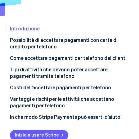
Scopri cosa ti aspetta
Radar
Ecosistema
Prevenzione delle frodi
Introduzione
Partner
Atlas
Stripe App Marketplace
Costituzione di start-up
Possibilità di accettare pagamenti con carta di
Climate
credito per telefono
Rimozione del carbonio
Come accettare pagamenti per telefono dai clienti
Identity
Verifica online dell'identità
Tipi di attività che devono poter accettare
pagamenti tramite telefono
Costi dell’accettare pagamenti per telefono
Vantaggi e rischi per le attività che accettano
Stripe Sessions 2026
pagamenti per telefono
Scopri come Stripe sta costruendo l'infrastruttura economi
Guarda ora
Vantaggi per le attività che accettano pagamenti
In che modo Stripe Payments può esserti d’aiuto
per telefono
Rischi e considerazioni per le attività che accettano
Inizia a usare Stripe