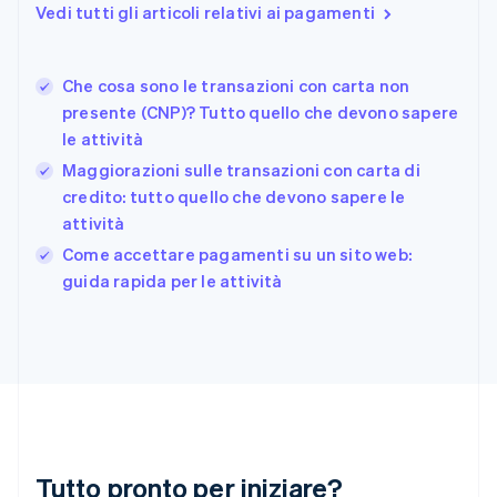
Finlandia
Vedi tutti gli articoli relativi ai pagamenti
English
Svenska
Francia
Français
English
Che cosa sono le transazioni con carta non
Germania
presente (CNP)? Tutto quello che devono sapere
Deutsch
English
le attività
Giappone
日本語
English
Maggiorazioni sulle transazioni con carta di
Gibilterra
credito: tutto quello che devono sapere le
English
attività
Grecia
English
Come accettare pagamenti su un sito web:
India
guida rapida per le attività
English
Irlanda
English
Italia
Italiano
English
Lettonia
English
Liechtenstein
Deutsch
English
Tutto pronto per iniziare?
Lituania