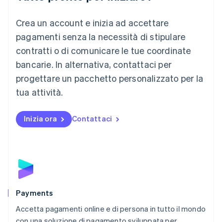
English
Crea un account e inizia ad accettare
Lussemburgo
Français
Deutsch
English
pagamenti senza la necessità di stipulare
Malaysia
contratti o di comunicare le tue coordinate
English
简体中文
Malta
bancarie. In alternativa, contattaci per
English
progettare un pacchetto personalizzato per la
Messico
tua attività.
Español
English
Norvegia
English
Inizia ora
Contattaci
Nuova Zelanda
English
Paesi Bassi
Nederlands
English
Polonia
English
Portogallo
Português
English
Payments
RAS di Hong Kong, Cina
Accetta pagamenti online e di persona in tutto il mondo
English
简体中文
con una soluzione di pagamento sviluppata per
Regno Unito