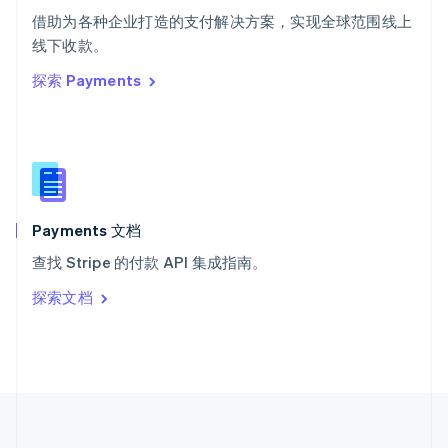
ไทย
English
借助为各种企业打造的支付解决方案，实现全球范围线上
希腊
线下收款。
English
探索 Payments
西班牙
Español
English
新加坡
English
简体中文
新西兰
English
匈牙利
English
Payments 文档
意大利
查找 Stripe 的付款 API 集成指南。
Italiano
English
印度
探索文档
English
英国
English
直布罗陀
English
中国内地
简体中文
English
中国香港特别行政区