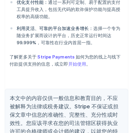
爱尔兰
优化支付性能：
通过一系列可定制、易于配置的支付
English
工具提升收入，包括无代码的欺诈保护功能与提高授
爱沙尼亚
权率的高级功能。
English
奥地利
利用灵活、可靠的平台加速业务增长：
选择一个专为
Deutsch
English
随业务扩展而设计的平台，历史正常运行时间达
澳大利亚
99.999%，可靠性在行业内首屈一指。
English
巴西
Português
English
了解更多关于
Stripe Payments
如何为您的线上与线下
保加利亚
付款提供支持的信息，或立即
开始使用
。
English
比利时
Nederlands
Français
Deutsch
English
波兰
English
丹麦
本文中的内容仅供一般信息和教育目的，不应
English
被解释为法律或税务建议。Stripe 不保证或担
德国
保文章中信息的准确性、完整性、充分性或时
Deutsch
English
法国
效性。您应该寻求在您的司法管辖区获得执业
Français
English
许可的合格律师或会计师的建议，以就您的特