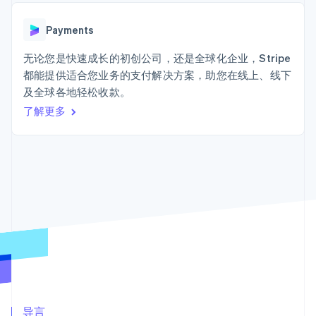
加密货币
上
Stripe Sigma
产品路线图
SaaS
自定义报告
购买
Terminal
Sessions 年度大会
线下支付
Data Pipeline
Payments
招聘
数据同步
Authorization
资讯中心
Boost
资源
无论您是快速成长的初创公司，还是全球化企业，Stripe
Stripe Press
支付成功率优
按行业
都能提供适合您业务的支付解决方案，助您在线上、线下
化
应用集成
及全球各地轻松收款。
Link
AI 企业
代码示例
加速结账
创作者经济
开发者博客
了解更多
联系
Financial
游戏
API 状态
Connections
酒店、旅游与休闲
联系销售
关联金融账户
保险
成为合作伙伴
数据
媒体与娱乐
非营利组织
专业服务
公共部门
零售
更多
Product roadmap
了解未来规划
生态系统
Radar
欺诈防范
合作伙伴
Atlas
Stripe App Marketplace
导言
初创企业注册