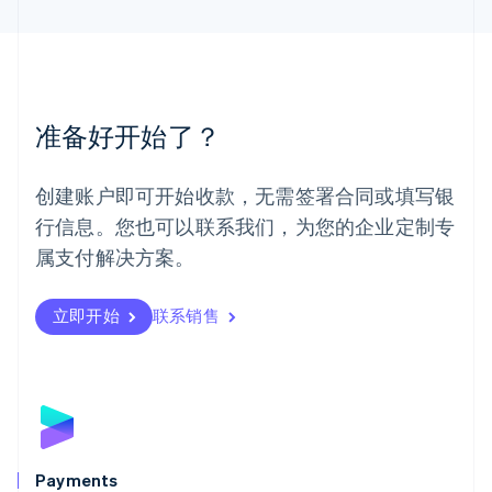
English
简体中文
美国
English
Español
简体中文
墨西哥
Español
English
准备好开始了？
挪威
English
葡萄牙
创建账户即可开始收款，无需签署合同或填写银
Português
English
行信息。您也可以联系我们，为您的企业定制专
日本
日本語
English
属支付解决方案。
瑞典
Svenska
English
瑞士
立即开始
联系销售
Deutsch
Français
Italiano
English
塞浦路斯
English
斯洛伐克
English
斯洛文尼亚
English
Italiano
Payments
泰国