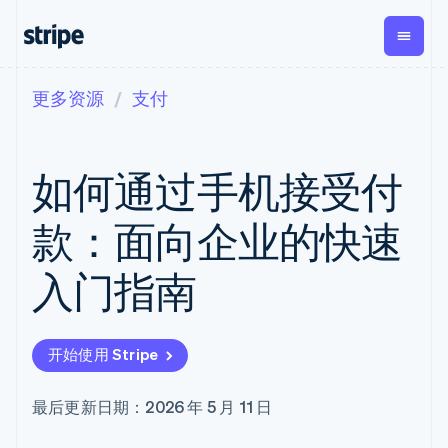
更多资源
支付
按企业阶段
文档
学习
支付
营收
资金管理
平台
易市
大型企业
Stripe 文档
博客
Payments
Billing
Treasury
初创企业
API 参考文档
客户案例
如何通过手机接受付
在线支付
经常性收入
Con
库与 SDK
指南
企业财务
Managed
Metronome
Stripe Apps
Payments
按用量计费
Global
平台
款：面向企业的快速
备案商家解决
Payouts
Subscriptions
Capi
按应用场景
方案
平
支持
向第三方
订阅管理
Payment links
客户
入门指南
指南
智能体商务
打款
Invoicing
Trea
加密货币
获取支持
无代码支付
一次性或定期
Capital
平
电子商务
接受线上付款
托管支持方案
企业融资
Checkout
账单
嵌入
嵌入式金融
实施预置结账流程
专业服务
预构建支付界
Crypto
Tax
融服
开始使用 Stripe
财务自动化
构建平台或交易市场
钱包、稳
面
销售税和增值
Iss
全球化企业
管理订阅
定币发行
Elements
税自动化
实体
应用内支付
提供按用量计费
灵活的 UI 组件
和发卡基
Crypto
Revenue
虚拟
最后更新日期：2026 年 5 月 11 日
交易市场
发行稳定币支持的支付卡
Onramp
支付方式
Recognition
础设施
公司
资金管理
通过智能体配置和管理服
可嵌入的
支持 125 种以
会计自动化
平台
务