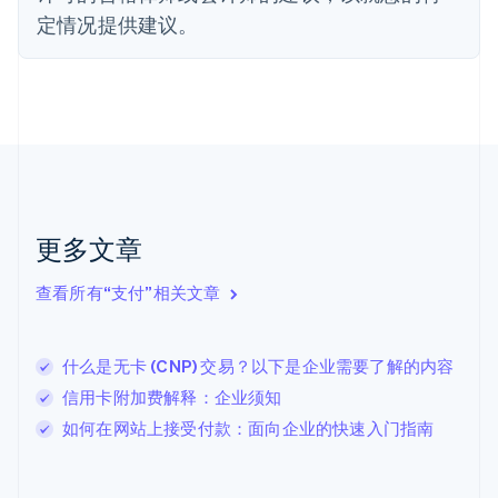
芬兰
定情况提供建议。
English
Svenska
荷兰
Nederlands
English
加拿大
English
Français
捷克
English
克罗地亚
English
Italiano
拉脱维亚
更多文章
English
立陶宛
查看所有“支付”相关文章
English
列支敦士登
Deutsch
English
卢森堡
什么是无卡 (CNP) 交易？以下是企业需要了解的内容
Français
Deutsch
English
信用卡附加费解释：企业须知
罗马尼亚
如何在网站上接受付款：面向企业的快速入门指南
English
马尔他
English
马来西亚