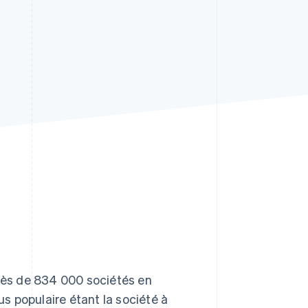
Stripe Sessions 2026
Découvrez comment
Stripe construit
l’infrastructure
économique pour l’IA.
Regarder
près de 834 000 sociétés en
us populaire étant la société à