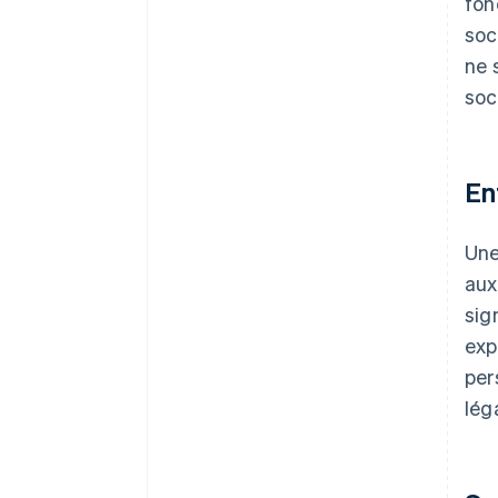
fon
de Stripe Payments, plus
soc
50 000 dollars de crédits et de
ne 
remises chez nos partenaires
soc
En
Un
aux
sig
exp
per
lég