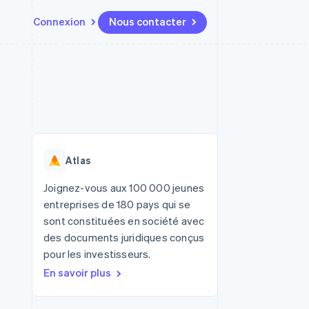
Connexion
Nous contacter
Ressources
Écosystème
Contact
t places de
Plus
Intégrations d'applications
Partenaires
Nous contacter
Product roadmap
ssions
Exemples de code
Stripe App Marketplace
Devenir partenaire
Découvrez ce qui vous attend
Blog des développeurs
r les
rs
État des API
Radar
Prévention de la fraude
Atlas
Atlas
tif
Constitution d'une entreprise
Joignez-vous aux 100 000 jeunes
entreprises de 180 pays qui se
Climate
Élimination du carbone
sont constituées en société avec
des documents juridiques conçus
Identity
Vérification de l'identité
pour les investisseurs.
En savoir plus