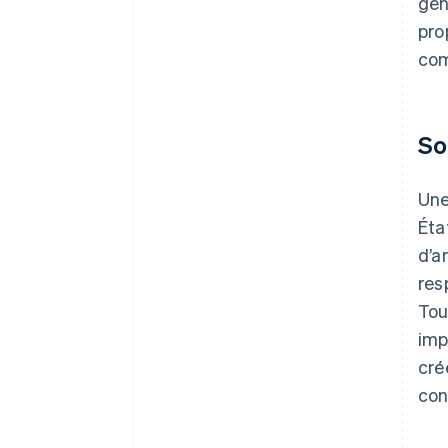
gén
pro
com
So
Un
Éta
d’a
res
Tou
imp
cré
con