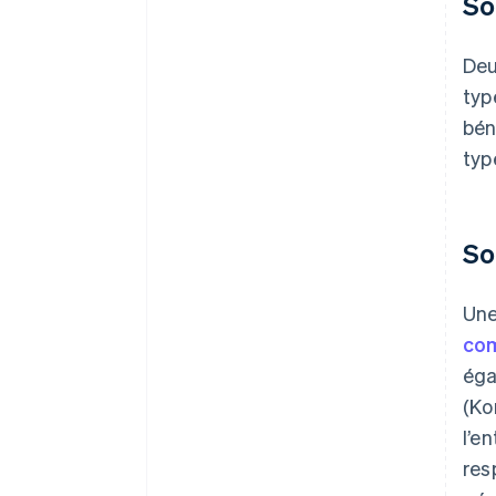
So
Deu
typ
bén
typ
So
Une
com
éga
(Ko
l’e
res