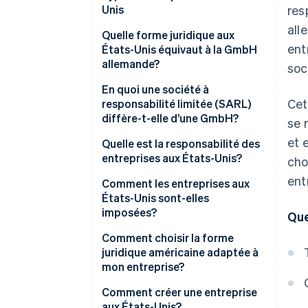
Unis
res
all
Entreprise individuelle
Quelle forme juridique aux
ent
États-Unis équivaut à la GmbH
Société en nom collectif
allemande?
soc
Société en commandite simple
En quoi une société à
(LP)
Cet
responsabilité limitée (SARL)
diffère-t-elle d’une GmbH?
se 
Société de personnes à
responsabilité limitée (LLP)
et 
Quelle est la responsabilité des
entreprises aux États-Unis?
cho
Société à responsabilité limitée
(SARL)
ent
Comment les entreprises aux
États-Unis sont-elles
Société constituée en personne
imposées?
Que
morale (Inc.)
Sociétés transparentes
Comment choisir la forme
juridique américaine adaptée à
Sociétés opaques
mon entreprise?
Comment créer une entreprise
aux États-Unis?