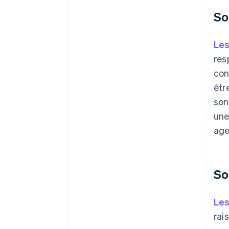
So
Le
res
con
êtr
son
une
age
So
Les
rai