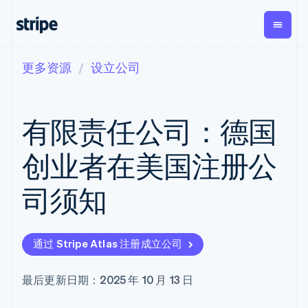
更多资源
设立公司
按企业阶段
文档
学习
支付
营收
资金管理
平台
易市
大型企业
Stripe 文档
博客
Payments
Billing
Treasury
初创企业
API 参考文档
客户案例
有限责任公司：德国
在线支付
经常性收入
Con
库与 SDK
指南
企业财务
Managed
Metronome
Stripe Apps
Payments
按用量计费
Global
平台
创业者在美国注册公
备案商家解决
Payouts
Subscriptions
Capi
按应用场景
方案
平
支持
向第三方
订阅管理
Payment links
客户
司须知
指南
智能体商务
打款
Invoicing
Trea
加密货币
获取支持
无代码支付
一次性或定期
Capital
平
电子商务
接受线上付款
托管支持方案
企业融资
Checkout
账单
嵌入
嵌入式金融
实施预置结账流程
专业服务
预构建支付界
Crypto
Tax
融服
通过 Stripe Atlas 注册成立公司
财务自动化
构建平台或交易市场
钱包、稳
面
销售税和增值
Iss
全球化企业
管理订阅
定币发行
Elements
税自动化
实体
应用内支付
提供按用量计费
灵活的 UI 组件
和发卡基
Crypto
Revenue
虚拟
最后更新日期：2025 年 10 月 13 日
交易市场
发行稳定币支持的支付卡
Onramp
Payment
Recognition
础设施
公司
资金管理
通过智能体配置和管理服
可嵌入的
methods
会计自动化
平台
务