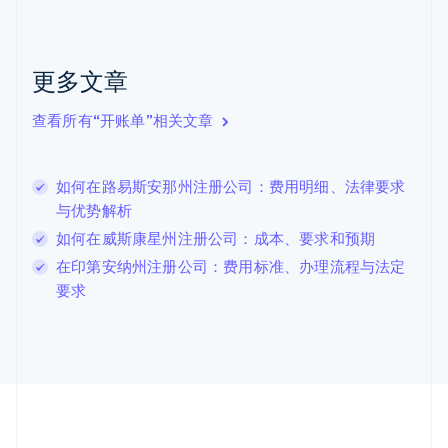
English
Français
捷克
English
克罗地亚
更多文章
English
Italiano
拉脱维亚
查看所有“开账单”相关文章
English
立陶宛
English
如何在路易斯安那州注册公司：费用明细、法律要求
列支敦士登
与优势解析
Deutsch
English
卢森堡
如何在威斯康星州注册公司：成本、要求和预期
Français
Deutsch
English
在印第安纳州注册公司：费用标准、办理流程与法定
罗马尼亚
要求
English
马尔他
English
马来西亚
English
简体中文
美国
English
Español
简体中文
墨西哥