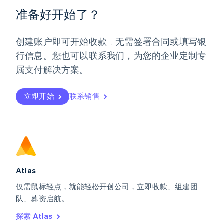
Español
English
准备好开始了？
挪威
English
葡萄牙
创建账户即可开始收款，无需签署合同或填写银
Português
English
行信息。您也可以联系我们，为您的企业定制专
日本
日本語
English
属支付解决方案。
瑞典
Svenska
English
瑞士
立即开始
联系销售
Deutsch
Français
Italiano
English
塞浦路斯
English
斯洛伐克
English
斯洛文尼亚
English
Italiano
Atlas
泰国
ไทย
English
仅需鼠标轻点，就能轻松开创公司，立即收款、组建团
希腊
队、募资启航。
English
探索 Atlas
西班牙