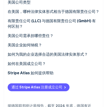
美国公司类型
初创企业注册
Climate
个人独资企业
在美国，哪种法律实体形式相当于德国有限责任公司？
碳移除
普通合伙企业
有限责任公司 (LLC) 与德国有限责任公司 (GmbH) 有
Identity
何区别？
在线身份验证
有限合伙企业 (LP)
美国公司需承担哪些责任？
有限责任合伙企业 (LLP)
美国企业如何纳税？
有限责任公司 (LLC)
穿透性企业
如何为我的企业选择合适的美国法律实体形式？
Stripe Sessions 2026
股份有限公司 (Inc.)
了解 Stripe 如何为 AI 构建经济基础设施。
非穿透性企业
如何在美国成立公司？
立即观看
选择州和公司名称
Stripe Atlas 如何提供帮助
提交注册文件
申请使用 Atlas 注册公司
通过 Stripe Atlas 注册成立公司
指定注册代理人
在获取雇主识别号 (EIN) 前开通收款和银行服务
申请雇主识别码 (EIN)
无现金创始人股权认购
据德国联邦统计局报告，截至 2024 年底，德国有近