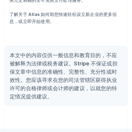
美元交易额的全年免费支付处理服务。
Deutsch
English
澳大利亚
了解关于 Atlas 如何助您快速轻松设立新企业的更多信
English
巴西
息，或立即开始使用。
Português
English
保加利亚
English
比利时
Nederlands
Français
Deutsch
English
本文中的内容仅供一般信息和教育目的，不应
波兰
被解释为法律或税务建议。Stripe 不保证或担
English
丹麦
保文章中信息的准确性、完整性、充分性或时
English
效性。您应该寻求在您的司法管辖区获得执业
德国
Deutsch
English
许可的合格律师或会计师的建议，以就您的特
法国
定情况提供建议。
Français
English
芬兰
English
Svenska
荷兰
Nederlands
English
加拿大