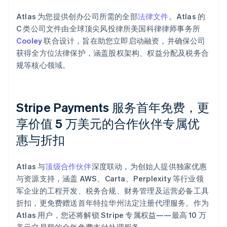
Atlas 为您提供创办公司所需的全部
法律文件
。Atlas 的
C 类公司文件由全球顶尖风投律所美国科律律师事务所
Cooley
联合设计，旨在助您立即启动融资，并确保公司
获得全方位法律保护，涵盖股权架构、权益分配及税务合
规等核心领域。
Stripe Payments 服务首年免费，更
享价值 5 万美元的合作伙伴专属优
惠与折扣
阿联酋
Atlas 与
顶级合作伙伴
深度联动，为创始人提供独家优惠
English
与资源支持，涵盖 AWS、Carta、Perplexity 等行业领
爱尔兰
军企业的工程开发、税务合规、财务管理及运营必备工具
English
爱沙尼亚
折扣，更免费赠送首年特拉华州法定注册代理服务。作为
English
Atlas 用户，您还将解锁 Stripe 专属权益——最高 10 万
奥地利