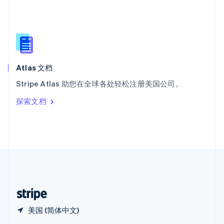
Español
English
新加坡
English
简体中文
新西兰
English
匈牙利
English
Atlas 文档
意大利
Stripe Atlas 助您在全球各处轻松注册美国公司。
Italiano
English
印度
探索文档
English
英国
English
直布罗陀
English
中国内地
简体中文
English
中国香港特别行政区
English
简体中文
美国 (简体中文)