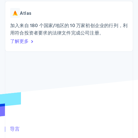
接入 125+ 种支
加密货币
Stripe Sigma
产品路线图
SaaS
付方式
自定义报告
购买
Sessions 年度大会
Terminal
Data Pipeline
Atlas
招聘
线下支付
数据同步
资讯中心
Authorization
资源
加入来自 180 个国家/地区的 10 万家初创企业的行列，利
Stripe Press
Boost
按行业
用符合投资者要求的法律文件完成公司注册。
支付成功率优
应用集成
了解更多
化
AI 企业
代码示例
Link
创作者经济
开发者博客
联系
加速结账
游戏
API 状态
Financial
酒店、旅游与休闲
联系销售
Connections
保险
成为合作伙伴
关联金融账户
媒体与娱乐
数据
非营利组织
专业服务
公共部门
零售
更多
Product roadmap
了解未来规划
生态系统
Radar
合作伙伴
欺诈防范
导言
Stripe App Marketplace
Atlas