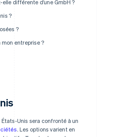
st-elle différente d’une GmbH ?
nis ?
posées ?
à mon entreprise ?
nis
 États-Unis sera confronté à un
ociétés
. Les options varient en