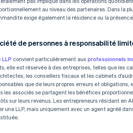
éralement pas impliqué dans les opérations quotidien
portionnellement au niveau des partenaires. Dans la pl
mandite exige également la résidence ou la présence 
ciété de personnes à responsabilité limi
e
LLP
convient particulièrement aux
professionnels i
ts, elle est réservée à des entreprises, telles que les c
rchitectes, les conseillers fiscaux et les cabinets d’aud
ponsables que de leurs propres erreurs et obligations, e
s les associés se partagent les bénéfices proportionn
ôts sur leurs revenus. Les entrepreneurs résidant en
er une LLP, mais uniquement avec un agent agréé dans l
stituée.