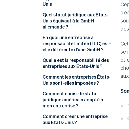
Unis
Cep
d’é
Entreprise individuelle
Quel statut juridique aux États-
sou
Unis équivaut à la GmbH
Société en nom collectif
allemande ?
des
Société en commandite simple
En quoi une entreprise à
(LP)
Cet
responsabilité limitée (LLC) est-
elle différente d’une GmbH ?
se 
Société de personnes à
responsabilité limitée (LLP)
et 
Quelle est la responsabilité des
entreprises aux États-Unis ?
cho
Société à responsabilité limitée
(LLC)
aux
Comment les entreprises États-
Unis sont-elles imposées ?
Société constituée en personne
So
morale (Inc.)
Sociétés transparentes
Comment choisir le statut
juridique américain adapté à
Sociétés opaques
mon entreprise ?
Comment créer une entreprise
aux États-Unis ?