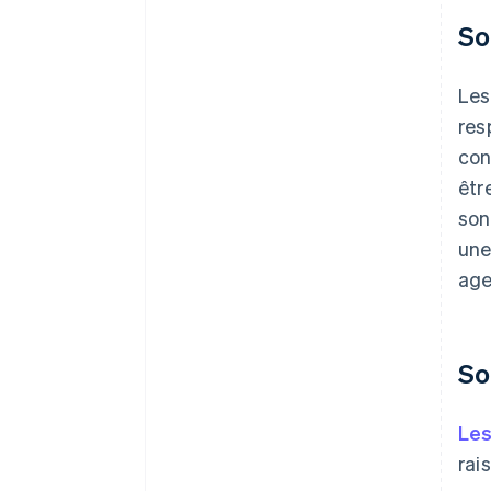
So
Le
res
con
êtr
son
une
age
So
Les
rai