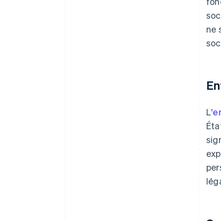
fon
partenaires
soc
ne 
soc
En
L'
en
Éta
sig
exp
per
lég