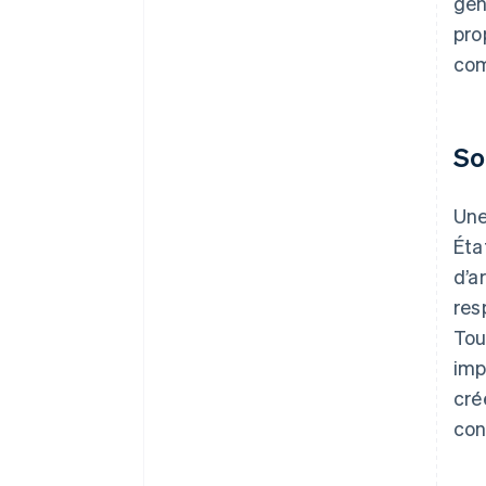
gén
pro
com
So
Un
Éta
d’a
res
Tou
imp
cré
con