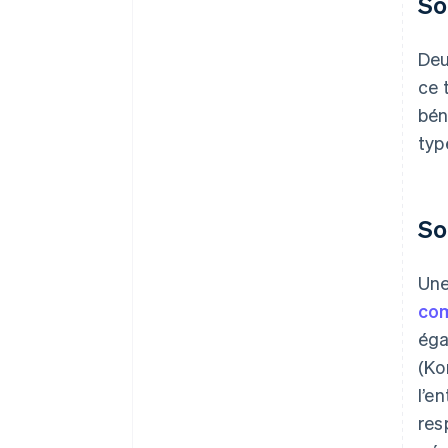
So
Deu
ce 
bén
typ
So
Une
com
éga
(Ko
l’e
res