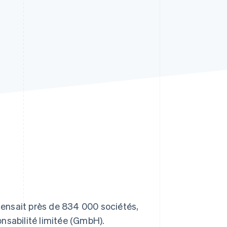
Stripe Sessions 2026
Découvrez comment
Stripe construit
l’infrastructure
économique de l’IA.
Regarder la vidéo
ecensait près de 834 000 sociétés,
ponsabilité limitée (GmbH).