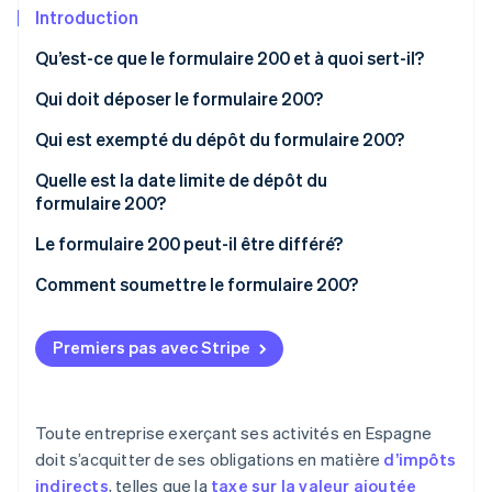
Commerce de détail
État des API
Introduction
Atlas
Constitution d'une entreprise
Qu’est-ce que le formulaire 200 et à quoi sert-il?
Climate
Élimination du carbone
Écosystème
Qui doit déposer le formulaire 200?
Identity
Qui est exempté du dépôt du formulaire 200?
Partenaires
Vérification de l'identité
Stripe App Marketplace
Total des exonérations
Quelle est la date limite de dépôt du
formulaire 200?
Exonérations partielles
Le formulaire 200 peut-il être différé?
Stripe Sessions 2026
Comment soumettre le formulaire 200?
Découvrez comment Stripe construit l’infrastructure écon
l’IA.
Regarder
Premiers pas avec Stripe
Toute entreprise exerçant ses activités en Espagne
doit s’acquitter de ses obligations en matière
d’impôts
indirects
, telles que la
taxe sur la valeur ajoutée