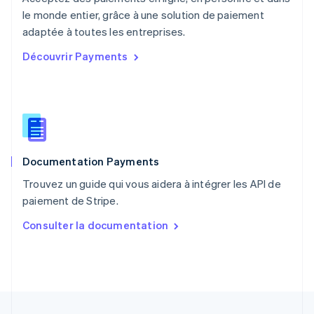
Nederlands
English
le monde entier, grâce à une solution de paiement
Pologne
English
adaptée à toutes les entreprises.
Portugal
Découvrir Payments
Português
English
RAS de Hong Kong, Chine
English
简体中文
République tchèque
English
Roumanie
English
Documentation Payments
Royaume-Uni
English
Trouvez un guide qui vous aidera à intégrer les API de
Singapour
paiement de Stripe.
English
简体中文
Slovaquie
Consulter la documentation
English
Slovénie
English
Italiano
Suède
Svenska
English
Suisse