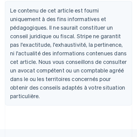
Deutsch
English
Australie
Le contenu de cet article est fourni
English
uniquement à des fins informatives et
Autriche
pédagogiques. Il ne saurait constituer un
Deutsch
English
Belgique
conseil juridique ou fiscal. Stripe ne garantit
Nederlands
Français
Deutsch
English
pas l'exactitude, l'exhaustivité, la pertinence,
Brésil
ni l'actualité des informations contenues dans
Português
English
Bulgarie
cet article. Nous vous conseillons de consulter
English
un avocat compétent ou un comptable agréé
Canada
English
Français
dans le ou les territoires concernés pour
Chine continentale
obtenir des conseils adaptés à votre situation
简体中文
English
Chypre
particulière.
English
Croatie
English
Italiano
Danemark
English
Émirats arabes unis