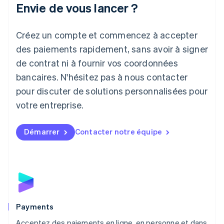
Italiano
English
Envie de vous lancer ?
Japon
日本語
English
Créez un compte et commencez à accepter
Lettonie
English
des paiements rapidement, sans avoir à signer
Liechtenstein
de contrat ni à fournir vos coordonnées
Deutsch
English
Lituanie
bancaires. N'hésitez pas à nous contacter
English
pour discuter de solutions personnalisées pour
Luxembourg
votre entreprise.
Français
Deutsch
English
Malaisie
English
简体中文
Démarrer
Contacter notre équipe
Malte
English
Mexique
Español
English
Norvège
English
Nouvelle-Zélande
English
Payments
Pays-Bas
Acceptez des paiements en ligne, en personne et dans