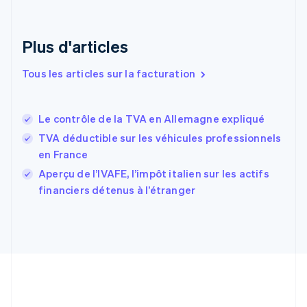
English
Espagne
Español
English
Plus d'articles
Estonie
English
Tous les articles sur la facturation
États-Unis
English
Español
简体中文
Finlande
English
Svenska
Le contrôle de la TVA en Allemagne expliqué
France
TVA déductible sur les véhicules professionnels
Français
English
en France
Gibraltar
English
Aperçu de l’IVAFE, l’impôt italien sur les actifs
Grèce
financiers détenus à l’étranger
English
Hongrie
English
Inde
English
Irlande
English
Italie