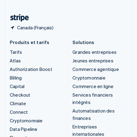
Deutsch
Français
Italiano
English
Thaïlande
ไทย
English
Canada (Français)
Produits et tarifs
Solutions
Tarifs
Grandes entreprises
Atlas
Jeunes entreprises
Authorization Boost
Commerce agentique
Billing
Cryptomonnaie
Capital
Commerce en ligne
Checkout
Services financiers
intégrés
Climate
Automatisation des
Connect
finances
Cryptomonnaie
Entreprises
Data Pipeline
internationales