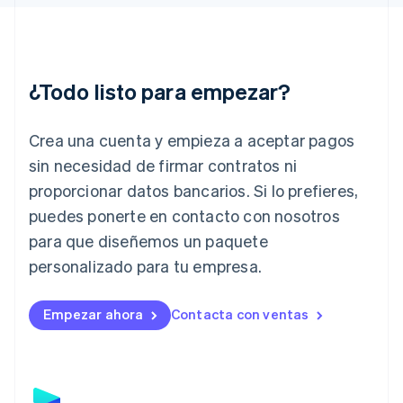
English
Hungría
English
India
English
¿Todo listo para empezar?
Irlanda
English
Crea una cuenta y empieza a aceptar pagos
Italia
Italiano
English
sin necesidad de firmar contratos ni
Japón
proporcionar datos bancarios. Si lo prefieres,
日本語
English
Letonia
puedes ponerte en contacto con nosotros
English
para que diseñemos un paquete
Liechtenstein
personalizado para tu empresa.
Deutsch
English
Lituania
English
Empezar ahora
Contacta con ventas
Luxemburgo
Français
Deutsch
English
Malasia
English
简体中文
Malta