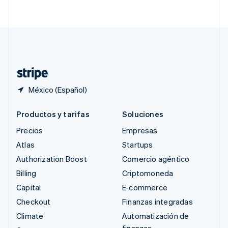
English
简体中文
Suecia
Svenska
English
Suiza
Deutsch
Français
Italiano
English
Tailandia
ไทย
English
México (Español)
Productos y tarifas
Soluciones
Precios
Empresas
Atlas
Startups
Authorization Boost
Comercio agéntico
Billing
Criptomoneda
Capital
E-commerce
Checkout
Finanzas integradas
Climate
Automatización de
finanzas