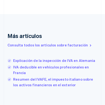
English
Italiano
Dinamarca
English
Emiratos Árabes Unidos
English
Eslovaquia
English
Más artículos
Eslovenia
English
Italiano
Consulta todos los artículos sobre facturación
España
Español
English
Estados Unidos
English
Español
简体中文
Explicación de la inspección de IVA en Alemania
Estonia
IVA deducible en vehículos profesionales en
English
Francia
Finlandia
English
Svenska
Resumen del IVAFE, el impuesto italiano sobre
Francia
los activos financieros en el exterior
Français
English
Gibraltar
English
Grecia