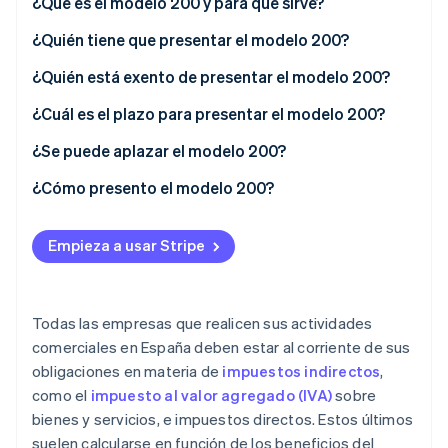
¿Qué es el modelo 200 y para qué sirve?
¿Quién tiene que presentar el modelo 200?
Ecosistema
¿Quién está exento de presentar el modelo 200?
Sesiones de Stripe 2026
Socios
Descubre cómo Stripe construye la infraestructura económi
Exenciones totales
¿Cuál es el plazo para presentar el modelo 200?
Stripe App Marketplace
Mirar ahora
Exenciones parciales
¿Se puede aplazar el modelo 200?
¿Cómo presento el modelo 200?
Empieza a usar Stripe
Todas las empresas que realicen sus actividades
comerciales en España deben estar al corriente de sus
obligaciones en materia de
impuestos indirectos
,
como el
impuesto al valor agregado (IVA)
sobre
bienes y servicios, e impuestos directos. Estos últimos
suelen calcularse en función de los beneficios del