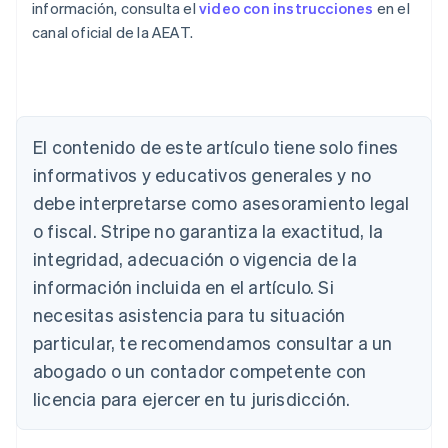
información, consulta el
video con instrucciones
en el
canal oficial de la AEAT.
Alemania
Deutsch
English
Australia
English
El contenido de este artículo tiene solo fines
Austria
informativos y educativos generales y no
Deutsch
English
Bélgica
debe interpretarse como asesoramiento legal
Nederlands
Français
Deutsch
English
o fiscal. Stripe no garantiza la exactitud, la
Brasil
integridad, adecuación o vigencia de la
Português
English
Bulgaria
información incluida en el artículo. Si
English
necesitas asistencia para tu situación
Canadá
English
Français
particular, te recomendamos consultar a un
China continental
abogado o un contador competente con
简体中文
English
Chipre
licencia para ejercer en tu jurisdicción.
English
Croacia