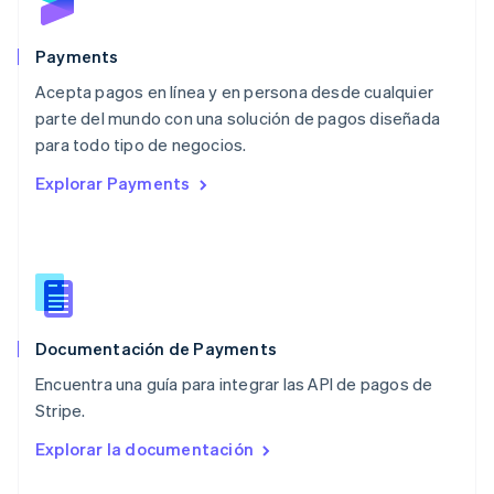
English
México
Español
English
Payments
Noruega
Acepta pagos en línea y en persona desde cualquier
English
parte del mundo con una solución de pagos diseñada
Nueva Zelandia
English
para todo tipo de negocios.
Países Bajos
Explorar Payments
Nederlands
English
Polonia
English
Portugal
Português
English
RAE de Hong Kong, China
English
简体中文
Documentación de Payments
Reino Unido
English
Encuentra una guía para integrar las API de pagos de
República Checa
Stripe.
English
Rumania
Explorar la documentación
English
Singapur