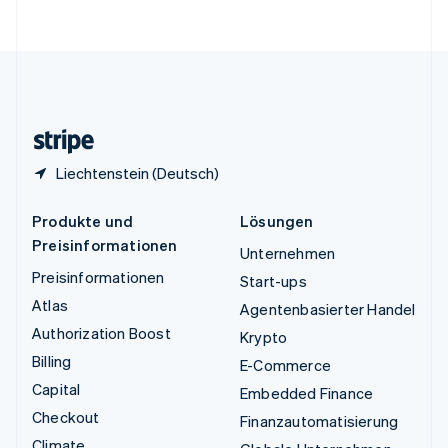
English
Vereinigte Staaten
English
Español
简体中文
Vereinigtes Königreich
English
Zypern
English
Liechtenstein (Deutsch)
Produkte und
Lösungen
Preisinformationen
Unternehmen
Preisinformationen
Start-ups
Atlas
Agentenbasierter Handel
Authorization Boost
Krypto
Billing
E-Commerce
Capital
Embedded Finance
Checkout
Finanzautomatisierung
Climate