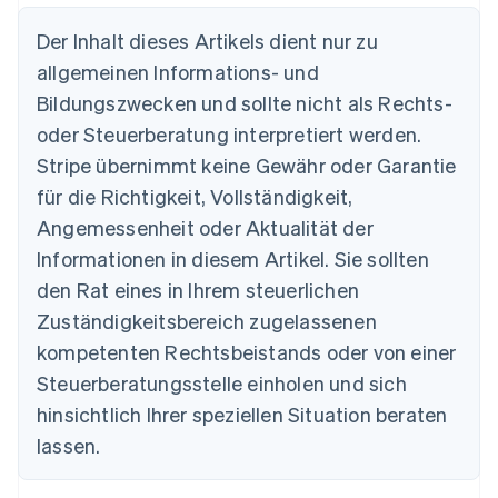
Der Inhalt dieses Artikels dient nur zu
Australien
allgemeinen Informations- und
English
Belgien
Bildungszwecken und sollte nicht als Rechts-
Nederlands
Français
Deutsch
English
oder Steuerberatung interpretiert werden.
Brasilien
Stripe übernimmt keine Gewähr oder Garantie
Português
English
Bulgarien
für die Richtigkeit, Vollständigkeit,
English
Angemessenheit oder Aktualität der
Dänemark
Informationen in diesem Artikel. Sie sollten
English
Deutschland
den Rat eines in Ihrem steuerlichen
Deutsch
English
Zuständigkeitsbereich zugelassenen
Estland
English
kompetenten Rechtsbeistands oder von einer
Festlandchina
Steuerberatungsstelle einholen und sich
简体中文
English
Finnland
hinsichtlich Ihrer speziellen Situation beraten
English
Svenska
lassen.
Frankreich
Français
English