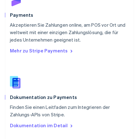
Schweden
Svenska
English
Schweiz
Payments
Deutsch
Français
Italiano
English
Akzeptieren Sie Zahlungen online, am POS vor Ort und
Singapur
English
简体中文
weltweit mit einer einzigen Zahlungslösung, die für
Slowakei
jedes Unternehmen geeignet ist.
English
Mehr zu Stripe Payments
Slowenien
English
Italiano
Sonderverwaltungsregion Hongkong,
China
English
简体中文
Spanien
Español
English
Dokumentation zu Payments
Thailand
ไทย
English
Finden Sie einen Leitfaden zum Integrieren der
Tschechische Republik
Zahlungs-APIs von Stripe.
English
Ungarn
Dokumentation im Detail
English
Vereinigte Arabische Emirate