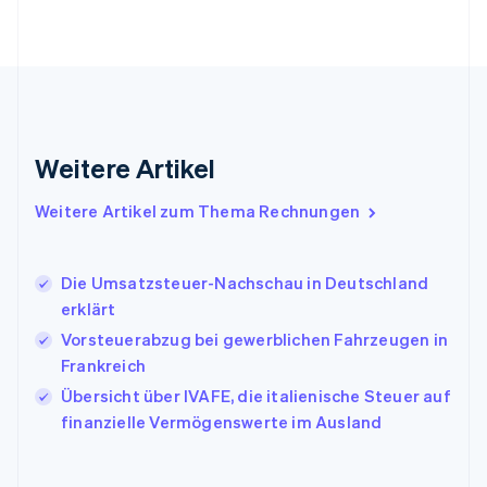
Gibraltar
English
Griechenland
English
Indien
English
Irland
Weitere Artikel
English
Italien
Italiano
English
Weitere Artikel zum Thema Rechnungen
Japan
日本語
English
Kanada
Die Umsatzsteuer-Nachschau in Deutschland
English
Français
erklärt
Kroatien
English
Italiano
Vorsteuerabzug bei gewerblichen Fahrzeugen in
Lettland
Frankreich
English
Übersicht über IVAFE, die italienische Steuer auf
Liechtenstein
finanzielle Vermögenswerte im Ausland
Deutsch
English
Litauen
English