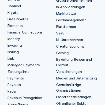
Globale Unternehmen
Connect
In-App-Zahlungen
Krypto
Marktplätze
Data Pipeline
Geldmanagement
Elements
Plattformen
Financial Connections
SaaS
Identity
KI-Unternehmen
Invoicing
Creator Economy
Issuing
Gaming
Link
Bewirtung, Reisen und
Managed Payments
Freizeit
Zahlungslinks
Versicherungen
Payments
Medien und Unterhaltung
Payouts
Gemeinnützige
Organisationen
Radar
Fachdienstleistungen
Revenue Recognition
Öffentlicher Sektor
Stripe Sigma