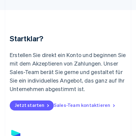
Luxemburg
Français
Deutsch
English
Malaysia
English
简体中文
Malta
English
Startklar?
Mexiko
Español
English
Neuseeland
Erstellen Sie direkt ein Konto und beginnen Sie
English
mit dem Akzeptieren von Zahlungen. Unser
Niederlande
Nederlands
English
Sales-Team berät Sie gerne und gestaltet für
Norwegen
Sie ein individuelles Angebot, das ganz auf Ihr
English
Österreich
Unternehmen abgestimmt ist.
Deutsch
English
Polen
Jetzt starten
Sales-Team kontaktieren
English
Portugal
Português
English
Rumänien
English