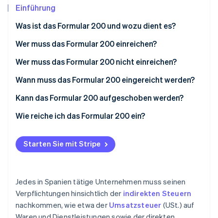
Betrugsprävention
Ecosystem
Einführung
Atlas
Was ist das Formular 200 und wozu dient es?
Start-up-Gründung
Partner
Stripe App-Marktplatz
Climate
Wer muss das Formular 200 einreichen?
CO₂-Entnahme
Wer muss das Formular 200 nicht einreichen?
Vollständige Befreiung
Wann muss das Formular 200 eingereicht werden?
Teilweise Befreiungen
Kann das Formular 200 aufgeschoben werden?
Stripe-Sessions 2026
Wie reiche ich das Formular 200 ein?
Erfahren Sie, wie Stripe Lösungen für die Wirtschaft
Jetzt ansehen
Starten Sie mit Stripe
Jedes in Spanien tätige Unternehmen muss seinen
Verpflichtungen hinsichtlich der
indirekten Steuern
nachkommen, wie etwa der
Umsatzsteuer
(USt.) auf
Waren und Dienstleistungen sowie der direkten