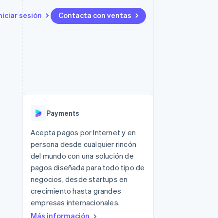
niciar sesión
Contacta con ventas
Recursos
Ecosystem
Contacto
 marketplaces
Más
Integraciones de aplicaciones
Socios
Contacta con ventas
Product roadmap
ento
Muestras de código
Stripe App Marketplace
Conviértete en socio
Descubre lo que viene
ataformas
Blog de desarrolladores
 platforms
Estado de la API
Radar
ncieros
Prevención de fraude
Payments
Atlas
s y virtuales
Constitución de una startup
ro
Acepta pagos por Internet y en
es
persona desde cualquier rincón
Climate
Eliminación de dióxido de
del mundo con una solución de
carbono
pagos diseñada para todo tipo de
Identity
negocios, desde startups en
Verificación de identidad en
crecimiento hasta grandes
línea
empresas internacionales.
Más información