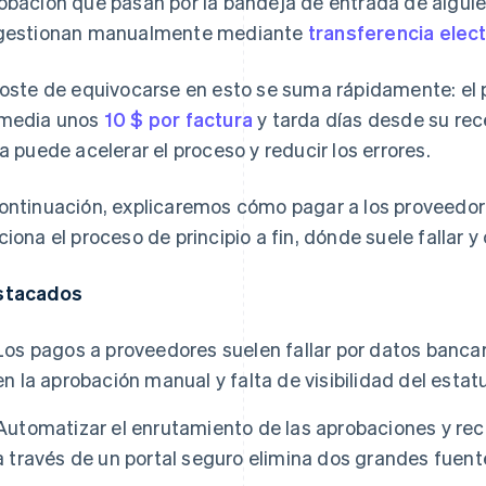
obación que pasan por la bandeja de entrada de alguie
gestionan manualmente mediante
transferencia elec
coste de equivocarse en esto se suma rápidamente: el
media unos
10 $ por factura
y tarda días desde su rec
ea puede acelerar el proceso y reducir los errores.
ontinuación, explicaremos cómo pagar a los proveedo
ciona el proceso de principio a fin, dónde suele fallar 
stacados
Los pagos a proveedores suelen fallar por datos bancari
en la aprobación manual y falta de visibilidad del estat
Automatizar el enrutamiento de las aprobaciones y reco
a través de un portal seguro elimina dos grandes fuente