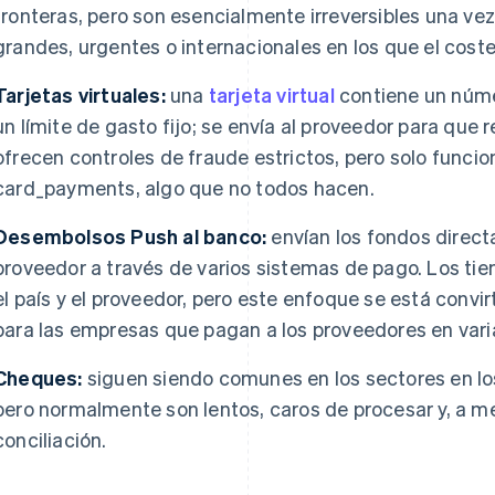
fronteras, pero son esencialmente irreversibles una ve
grandes, urgentes o internacionales en los que el coste
Tarjetas virtuales:
una
tarjeta virtual
contiene un núme
un límite de gasto fijo; se envía al proveedor para que r
ofrecen controles de fraude estrictos, pero solo func
card_payments, algo que no todos hacen.
Desembolsos Push al banco:
envían los fondos direct
proveedor a través de varios sistemas de pago. Los ti
el país y el proveedor, pero este enfoque se está convi
para las empresas que pagan a los proveedores en varia
Cheques:
siguen siendo comunes en los sectores en lo
pero normalmente son lentos, caros de procesar y, a 
conciliación.