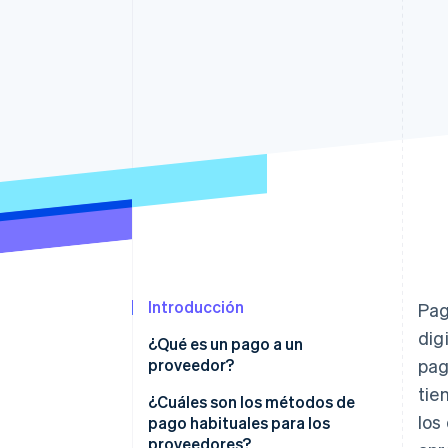
Authorization Boost
Data Pipeline
Optimizaciones de aceptación
Sincronización de d
Link
Proceso de compra acelerado
Financial Connections
Datos de ctas. financieras
vinculadas
Introducción
Pag
dig
¿Qué es un pago a un
proveedor?
pag
tie
¿Cuáles son los métodos de
los
pago habituales para los
proveedores?