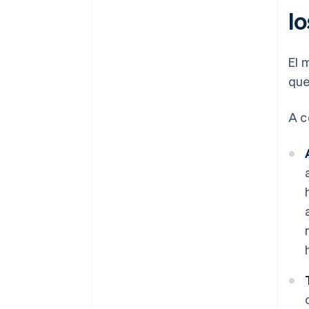
l
El 
que
A c