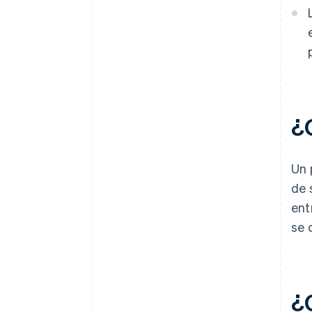
¿
Un 
de 
ent
se 
¿