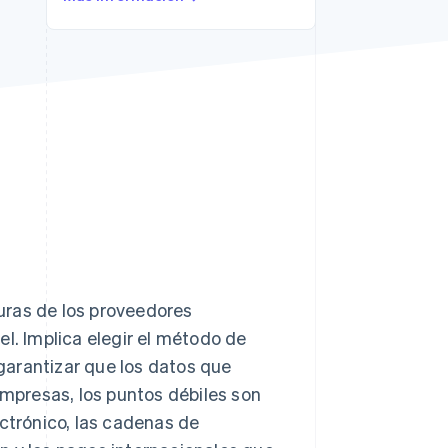
Stripe Sessions 2026
Descubre cómo Stripe
está construyendo la
infraestructura
económica para la IA.
Ver ahora
turas de los proveedores
l. Implica elegir el método de
garantizar que los datos que
empresas, los puntos débiles son
ectrónico, las cadenas de