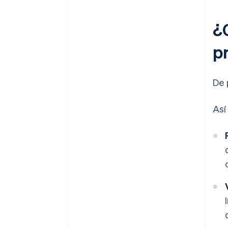
¿
p
De 
Así