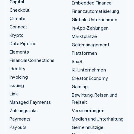
Capital
Embedded Finance
Checkout
Finanzautomatisierung
Climate
Globale Unternehmen
Connect
In-App-Zahlungen
Krypto
Marktplätze
Data Pipeline
Geldmanagement
Elements
Plattformen
Financial Connections
SaaS
Identity
KI-Unternehmen
Invoicing
Creator Economy
Issuing
Gaming
Link
Bewirtung, Reisen und
Managed Payments
Freizeit
Zahlungslinks
Versicherungen
Payments
Medien und Unterhaltung
Payouts
Gemeinnützige