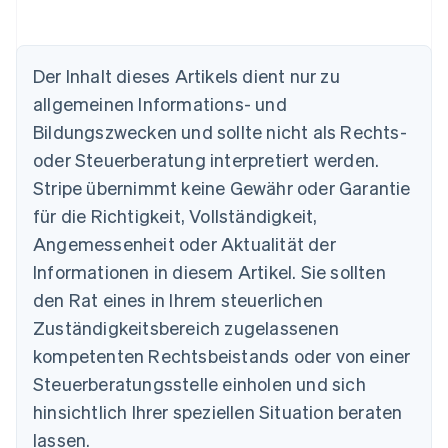
Der Inhalt dieses Artikels dient nur zu
allgemeinen Informations- und
Australien
Bildungszwecken und sollte nicht als Rechts-
English
Belgien
oder Steuerberatung interpretiert werden.
Nederlands
Français
Deutsch
English
Stripe übernimmt keine Gewähr oder Garantie
Brasilien
für die Richtigkeit, Vollständigkeit,
Português
English
Bulgarien
Angemessenheit oder Aktualität der
English
Informationen in diesem Artikel. Sie sollten
Dänemark
English
den Rat eines in Ihrem steuerlichen
Deutschland
Zuständigkeitsbereich zugelassenen
Deutsch
English
Estland
kompetenten Rechtsbeistands oder von einer
English
Steuerberatungsstelle einholen und sich
Festlandchina
hinsichtlich Ihrer speziellen Situation beraten
简体中文
English
Finnland
lassen.