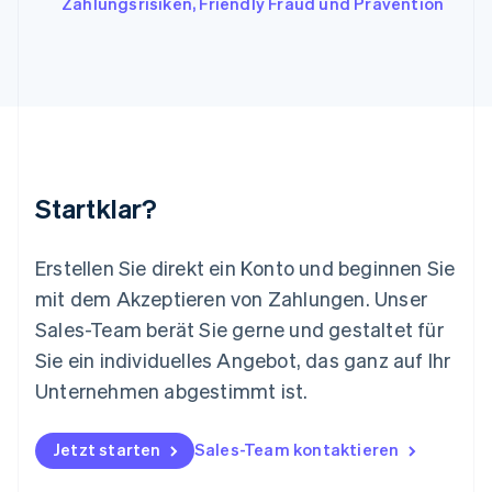
Zahlungsrisiken, Friendly Fraud und Prävention
Deutsch
English
Litauen
English
Luxemburg
Français
Deutsch
English
Malaysia
English
简体中文
Malta
English
Startklar?
Mexiko
Español
English
Neuseeland
Erstellen Sie direkt ein Konto und beginnen Sie
English
mit dem Akzeptieren von Zahlungen. Unser
Niederlande
Nederlands
English
Sales-Team berät Sie gerne und gestaltet für
Norwegen
Sie ein individuelles Angebot, das ganz auf Ihr
English
Österreich
Unternehmen abgestimmt ist.
Deutsch
English
Polen
Jetzt starten
Sales-Team kontaktieren
English
Portugal