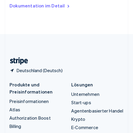
Ungarn
Dokumentation im Detail
English
Vereinigte Arabische Emirate
English
Vereinigte Staaten
English
Español
简体中文
Vereinigtes Königreich
English
Zypern
English
Deutschland (Deutsch)
Produkte und
Lösungen
Preisinformationen
Unternehmen
Preisinformationen
Start-ups
Atlas
Agentenbasierter Handel
Authorization Boost
Krypto
Billing
E-Commerce