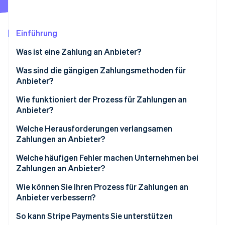
Betrugsprävention
Ecosystem
Atlas
Start-up-Gründung
Partner
Einführung
Stripe App-Marktplatz
Climate
Was ist eine Zahlung an Anbieter?
CO₂-Entnahme
Identity
Was sind die gängigen Zahlungsmethoden für
Online-Identitätsprüfung
Anbieter?
Wie funktioniert der Prozess für Zahlungen an
Anbieter?
Welche Herausforderungen verlangsamen
Stripe-Sessions 2026
Zahlungen an Anbieter?
Erfahren Sie, wie Stripe Lösungen für die W
Jetzt ansehen
Welche häufigen Fehler machen Unternehmen bei
Zahlungen an Anbieter?
Wie können Sie Ihren Prozess für Zahlungen an
Anbieter verbessern?
So kann Stripe Payments Sie unterstützen