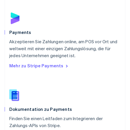
Português
English
Rumänien
English
Schweden
Svenska
English
Schweiz
Payments
Deutsch
Français
Italiano
English
Akzeptieren Sie Zahlungen online, am POS vor Ort und
Singapur
English
简体中文
weltweit mit einer einzigen Zahlungslösung, die für
Slowakei
jedes Unternehmen geeignet ist.
English
Mehr zu Stripe Payments
Slowenien
English
Italiano
Sonderverwaltungsregion Hongkong,
China
English
简体中文
Spanien
Español
English
Dokumentation zu Payments
Thailand
ไทย
English
Finden Sie einen Leitfaden zum Integrieren der
Tschechische Republik
Zahlungs-APIs von Stripe.
English