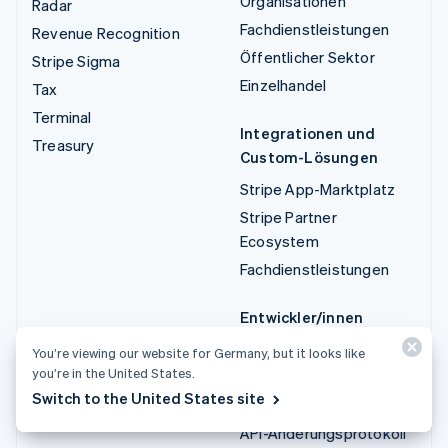
Organisationen
Radar
Fachdienstleistungen
Revenue Recognition
Öffentlicher Sektor
Stripe Sigma
Einzelhandel
Tax
Terminal
Integrationen und
Treasury
Custom-Lösungen
Stripe App-Marktplatz
Stripe Partner
Ecosystem
Fachdienstleistungen
Entwickler/innen
Dokumentation
You’re viewing our website for Germany, but it looks like
you’re in the United States.
API-Referenz
Switch to the United States site
API-Status
API-Änderungsprotokoll