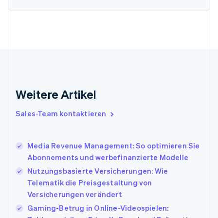
English
Svenska
Frankreich
Français
English
Gibraltar
English
Griechenland
English
Indien
English
Weitere Artikel
Irland
English
Italien
Sales-Team kontaktieren
Italiano
English
Japan
日本語
English
Media Revenue Management: So optimieren Sie
Kanada
Abonnements und werbefinanzierte Modelle
English
Français
Nutzungsbasierte Versicherungen: Wie
Kroatien
English
Italiano
Telematik die Preisgestaltung von
Lettland
Versicherungen verändert
English
Gaming-Betrug in Online-Videospielen:
Liechtenstein