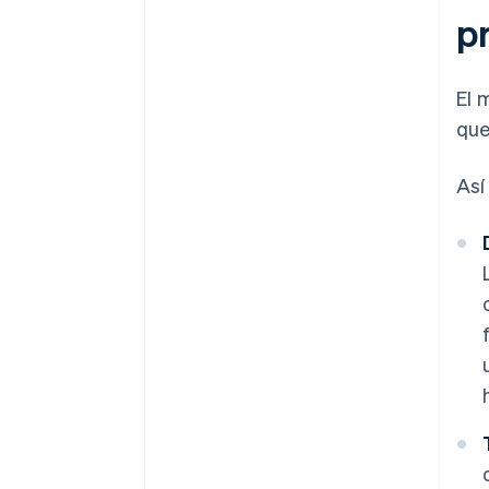
p
El 
que
Así