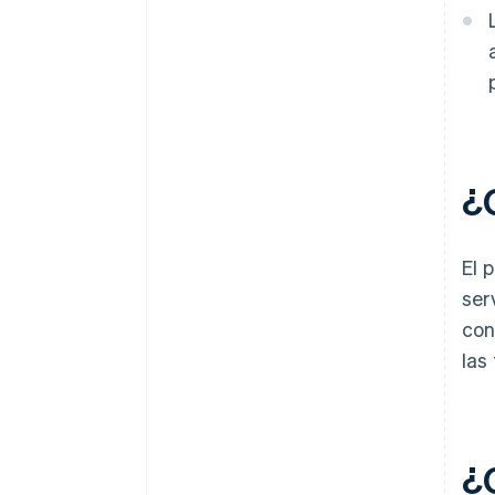
¿
El 
ser
con
las
¿