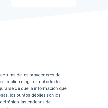
Sesiones de Stripe
2026
Descubre cómo Stripe
construye la
infraestructura
económica para la IA.
Mirar ahora
 facturas de los proveedores de
el. Implica elegir el método de
urarse de que la información que
sas, los puntos débiles son los
lectrónico, las cadenas de