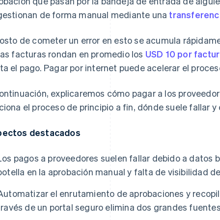
obación que pasan por la bandeja de entrada de alguie
gestionan de forma manual mediante una
transferenc
costo de cometer un error en esto se acumula rápidam
las facturas rondan en promedio los
USD 10 por factu
ta el pago. Pagar por internet puede acelerar el proceso
ontinuación, explicaremos cómo pagar a los proveedor
ciona el proceso de principio a fin, dónde suele fallar 
pectos destacados
Los pagos a proveedores suelen fallar debido a datos b
botella en la aprobación manual y falta de visibilidad d
Automatizar el enrutamiento de aprobaciones y recopil
través de un portal seguro elimina dos grandes fuente