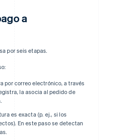
pago a
sa por seis etapas.
so:
a por correo electrónico, a través
egistra, la asocia al pedido de
.
ra es exacta (p. ej., si los
rectos). En este paso se detectan
as.