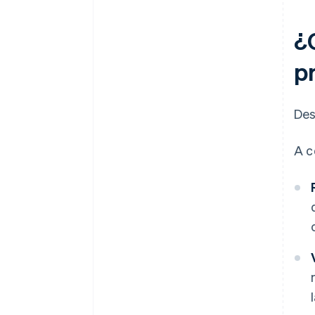
¿
p
Des
A c