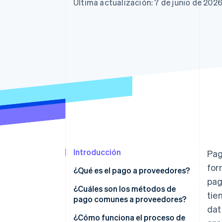
Authorization Boost
Última actualización: 7 de junio de 202
Optimizaciones de aceptación
Link
Proceso de compra acelerado
Financial Connections
Datos de ctas. financieras
vinculadas
Introducción
Pag
for
¿Qué es el pago a proveedores?
pag
¿Cuáles son los métodos de
tie
pago comunes a proveedores?
dat
¿Cómo funciona el proceso de