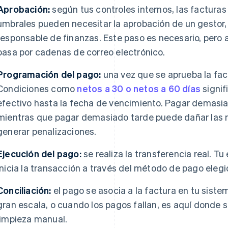
Aprobación:
según tus controles internos, las factur
umbrales pueden necesitar la aprobación de un gestor
responsable de finanzas. Este paso es necesario, pero
pasa por cadenas de correo electrónico.
Programación del pago:
una vez que se aprueba la fac
Condiciones como
netos a 30 o netos a 60 días
signif
efectivo hasta la fecha de vencimiento. Pagar demasia
mientras que pagar demasiado tarde puede dañar las r
generar penalizaciones.
Ejecución del pago:
se realiza la transferencia real. T
inicia la transacción a través del método de pago elegi
Conciliación:
el pago se asocia a la factura en tu siste
gran escala, o cuando los pagos fallan, es aquí donde 
limpieza manual.