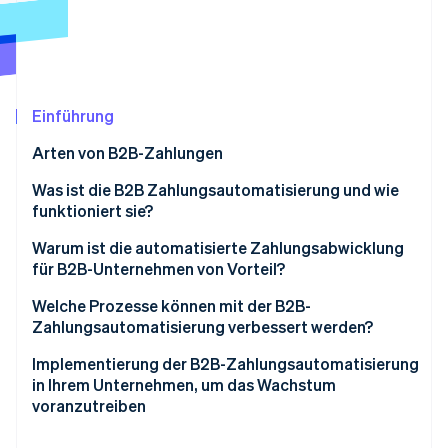
Betrugsprävention
Ecosystem
Atlas
Start-up-Gründung
Partner
Stripe App-Marktplatz
Climate
CO₂-Entnahme
Einführung
Identity
Arten von B2B-Zahlungen
Online-Identitätsprüfung
Was ist die B2B Zahlungsautomatisierung und wie
funktioniert sie?
Bearbeitung von Rechnungen
Warum ist die automatisierte Zahlungsabwicklung
für B2B-Unternehmen von Vorteil?
Stripe-Sessions 2026
Zahlung ausführen
Erfahren Sie, wie Stripe Lösungen für die W
Welche Prozesse können mit der B2B-
Jetzt ansehen
Abgleich und Berichterstattung
Zahlungsautomatisierung verbessert werden?
Compliance und Sicherheit
Implementierung der B2B-Zahlungsautomatisierung
in Ihrem Unternehmen, um das Wachstum
voranzutreiben
Bewertung Ihrer aktuellen Vorgehensweise