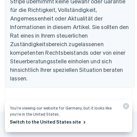
Stripe übernimmt keine Gewähr oder Garantie
Português
English
Bulgarien
für die Richtigkeit, Vollständigkeit,
English
Angemessenheit oder Aktualität der
Dänemark
Informationen in diesem Artikel. Sie sollten den
English
Deutschland
Rat eines in Ihrem steuerlichen
Deutsch
English
Zuständigkeitsbereich zugelassenen
Estland
English
kompetenten Rechtsbeistands oder von einer
Festlandchina
Steuerberatungsstelle einholen und sich
简体中文
English
Finnland
hinsichtlich Ihrer speziellen Situation beraten
English
Svenska
lassen.
Frankreich
Français
English
Gibraltar
English
Griechenland
You’re viewing our website for Germany, but it looks like
English
you’re in the United States.
Indien
Switch to the United States site
English
Irland