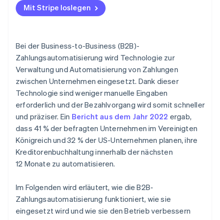
Mit Stripe loslegen
Definition Ihrer Ziele und Vorgaben
Wahl der richtigen Lösung
Bei der Business-to-Business (B2B)-
Entwicklung eines Implementierungsplans
Zahlungsautomatisierung wird Technologie zur
Verwaltung und Automatisierung von Zahlungen
Lösung implementieren
zwischen Unternehmen eingesetzt. Dank dieser
Schulung Ihres Teams
Technologie sind weniger manuelle Eingaben
erforderlich und der Bezahlvorgang wird somit schneller
Überwachen und optimieren
und präziser. Ein
Bericht aus dem Jahr 2022
ergab,
dass 41 % der befragten Unternehmen im Vereinigten
Königreich und 32 % der US-Unternehmen planen, ihre
Kreditorenbuchhaltung innerhalb der nächsten
12 Monate zu automatisieren.
Im Folgenden wird erläutert, wie die B2B-
Zahlungsautomatisierung funktioniert, wie sie
eingesetzt wird und wie sie den Betrieb verbessern