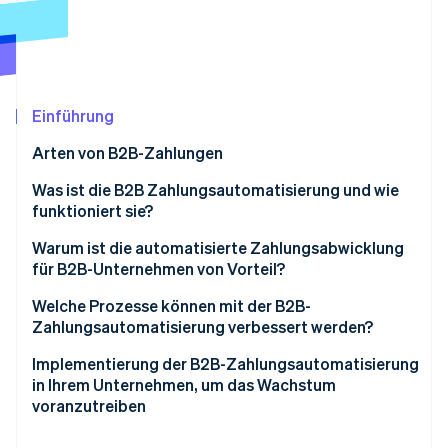
Betrugsprävention
Ecosystem
Atlas
Start-up-Gründung
Partner
Stripe App-Marktplatz
Climate
CO₂-Entnahme
Einführung
Identity
Arten von B2B-Zahlungen
Online-Identitätsprüfung
Was ist die B2B Zahlungsautomatisierung und wie
funktioniert sie?
Bearbeitung von Rechnungen
Warum ist die automatisierte Zahlungsabwicklung
für B2B-Unternehmen von Vorteil?
Stripe-Sessions 2026
Zahlung ausführen
Erfahren Sie, wie Stripe Lösungen für die Wirts
Welche Prozesse können mit der B2B-
Jetzt ansehen
Abgleich und Berichterstattung
Zahlungsautomatisierung verbessert werden?
Compliance und Sicherheit
Implementierung der B2B-Zahlungsautomatisierung
in Ihrem Unternehmen, um das Wachstum
voranzutreiben
Bewertung Ihrer aktuellen Vorgehensweise