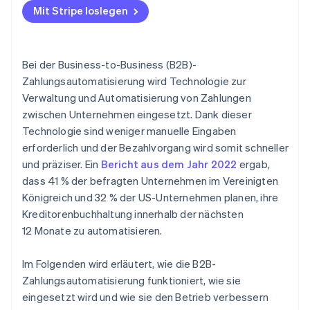
Mit Stripe loslegen
Definition Ihrer Ziele und Vorgaben
Wahl der richtigen Lösung
Bei der Business-to-Business (B2B)-
Entwicklung eines Implementierungsplans
Zahlungsautomatisierung wird Technologie zur
Verwaltung und Automatisierung von Zahlungen
Lösung implementieren
zwischen Unternehmen eingesetzt. Dank dieser
Schulung Ihres Teams
Technologie sind weniger manuelle Eingaben
erforderlich und der Bezahlvorgang wird somit schneller
Überwachen und optimieren
und präziser. Ein
Bericht aus dem Jahr 2022
ergab,
dass 41 % der befragten Unternehmen im Vereinigten
Königreich und 32 % der US-Unternehmen planen, ihre
Kreditorenbuchhaltung innerhalb der nächsten
12 Monate zu automatisieren.
Im Folgenden wird erläutert, wie die B2B-
Zahlungsautomatisierung funktioniert, wie sie
eingesetzt wird und wie sie den Betrieb verbessern