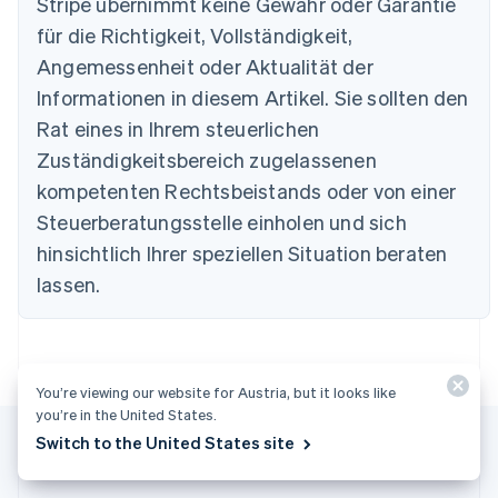
Stripe übernimmt keine Gewähr oder Garantie
Português
English
Bulgarien
für die Richtigkeit, Vollständigkeit,
English
Angemessenheit oder Aktualität der
Dänemark
Informationen in diesem Artikel. Sie sollten den
English
Deutschland
Rat eines in Ihrem steuerlichen
Deutsch
English
Zuständigkeitsbereich zugelassenen
Estland
English
kompetenten Rechtsbeistands oder von einer
Festlandchina
Steuerberatungsstelle einholen und sich
简体中文
English
Finnland
hinsichtlich Ihrer speziellen Situation beraten
English
Svenska
lassen.
Frankreich
Français
English
Gibraltar
English
Griechenland
You’re viewing our website for Austria, but it looks like
English
you’re in the United States.
Indien
Switch to the United States site
English
Irland