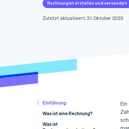
Optimierung der
Datensynchronisier
Rechnungen erstellen und versenden
Autorisierungsraten
Link
Beschleunigter Bezahlvorgang
Zuletzt aktualisiert: 31. Oktober 2023
Financial Connections
Verbundene Finanzdaten
Einführung
Ein
Zah
Was ist eine Rechnung?
sch
Was ist
man