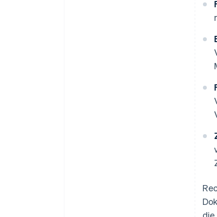
Rec
Dok
die