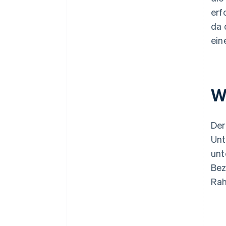
erf
da 
ein
W
Der
Unt
unt
Bez
Rah