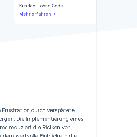
Kunden – ohne Code.
Mehr erfahren
Stripe-Sessions 2026
Erfahren Sie, wie Stripe
Lösungen für die
Wirtschaftsinfrastruktur
für KI aufbaut.
Jetzt ansehen
 Frustration durch verspätete
orgen. Die Implementierung eines
s reduziert die Risiken von
dem wertvolle Einblicke in die