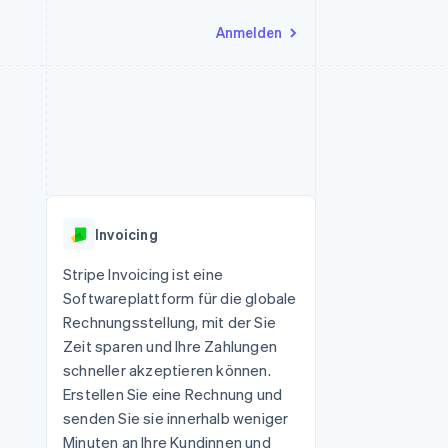
Anmelden
Ressourcen
Ecosystem
Kontakt
nd Marktplätze
Mehr
App-Integrationen
Partner
Sales-Team kontaktieren
Product roadmap
Code-Beispiele
Stripe App-Marktplatz
Partner werden
Ausblick
 Plattformen
Entwickler-Blog
 platforms
eit
API-Status
Radar
Betrugsprävention
eistungen
Invoicing
Atlas
onen
virtuelle Karten
Start-up-Gründung
Stripe Invoicing ist eine
Softwareplattform für die globale
Climate
CO₂-Entnahme
Rechnungsstellung, mit der Sie
Zeit sparen und Ihre Zahlungen
Identity
Online-Identitätsprüfung
schneller akzeptieren können.
Erstellen Sie eine Rechnung und
senden Sie sie innerhalb weniger
Minuten an Ihre Kundinnen und