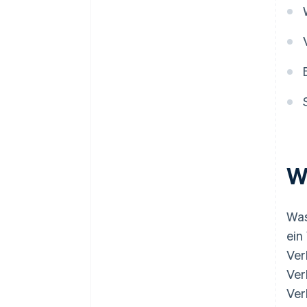
W
Was
ein
Ver
Ver
Ver