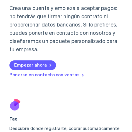
English
Crea una cuenta y empieza a aceptar pagos:
Hungría
English
no tendrás que firmar ningún contrato ni
India
proporcionar datos bancarios. Si lo prefieres,
English
Irlanda
puedes ponerte en contacto con nosotros y
English
diseñaremos un paquete personalizado para
Italia
tu empresa.
Italiano
English
Japón
日本語
English
Empezar ahora
Letonia
Ponerse en contacto con ventas
English
Liechtenstein
Deutsch
English
Lituania
English
Luxemburgo
Français
Deutsch
English
Malasia
Tax
English
简体中文
Descubre dónde registrarte, cobrar automáticamente
Malta