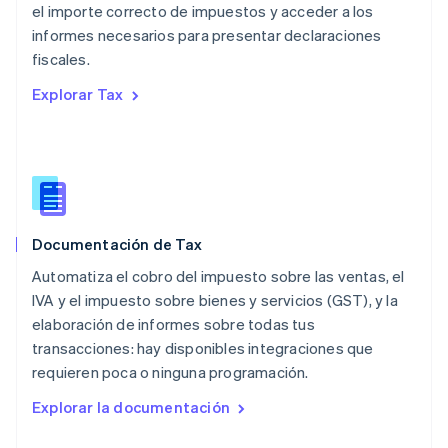
English
el importe correcto de impuestos y acceder a los
México
informes necesarios para presentar declaraciones
Español
English
fiscales.
Noruega
English
Explorar Tax
Nueva Zelanda
English
Países Bajos
Nederlands
English
Polonia
English
Portugal
Documentación de Tax
Português
English
Automatiza el cobro del impuesto sobre las ventas, el
RAE de Hong Kong, China
English
简体中文
IVA y el impuesto sobre bienes y servicios (GST), y la
Reino Unido
elaboración de informes sobre todas tus
English
transacciones: hay disponibles integraciones que
República Checa
requieren poca o ninguna programación.
English
Rumanía
Explorar la documentación
English
Singapur