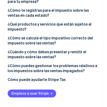
para tu empresa?
Nexo físico
¿Cómo te registras para el impuesto sobre las
ventas en cada estado?
Nexo económico
¿Qué productos y servicios que están sujetos al
impuesto?
¿Cómo se calcula el tipo impositivo correcto del
impuesto sobre las ventas?
¿Cuándo y cómo debes presentar y remitir el
impuesto sobre las ventas?
¿Cómo puedes gestionar los problemas relativos a
los impuestos sobre las ventas impagados?
1. Cuantifica la exposición
Cómo puede ayudarte Stripe Tax
2. Investiga la divulgación voluntaria
Empieza a usar Stripe
3. Regístrate y empieza a cobrar
4. Solicita ayuda si es necesario