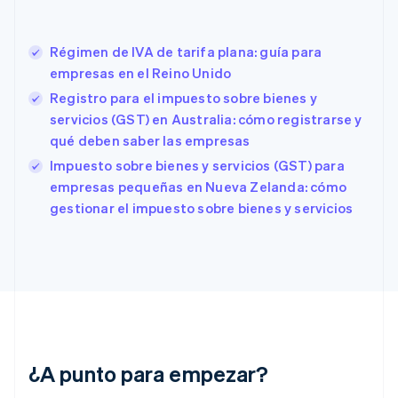
English
Italiano
Dinamarca
English
Régimen de IVA de tarifa plana: guía para
Emiratos Árabes Unidos
empresas en el Reino Unido
English
Registro para el impuesto sobre bienes y
Eslovaquia
servicios (GST) en Australia: cómo registrarse y
English
Eslovenia
qué deben saber las empresas
English
Italiano
Impuesto sobre bienes y servicios (GST) para
España
empresas pequeñas en Nueva Zelanda: cómo
Español
English
gestionar el impuesto sobre bienes y servicios
Estados Unidos
English
Español
简体中文
Estonia
English
Finlandia
English
Svenska
Francia
Français
English
Gibraltar
¿A punto para empezar?
English
Grecia