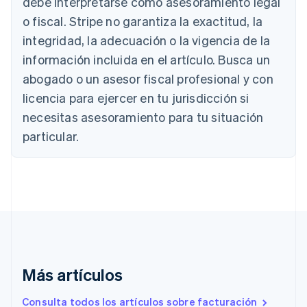
debe interpretarse como asesoramiento legal
o fiscal. Stripe no garantiza la exactitud, la
integridad, la adecuación o la vigencia de la
Alemania
información incluida en el artículo. Busca un
Deutsch
English
abogado o un asesor fiscal profesional y con
Australia
English
licencia para ejercer en tu jurisdicción si
Austria
necesitas asesoramiento para tu situación
Deutsch
English
Bélgica
particular.
Nederlands
Français
Deutsch
English
Brasil
Português
English
Bulgaria
English
Canadá
English
Français
China continental
简体中文
English
Más artículos
Chipre
English
Croacia
Consulta todos los artículos sobre facturación