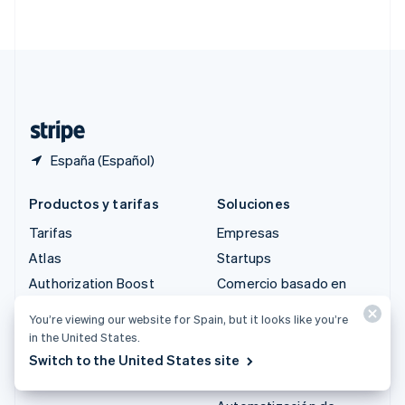
English
简体中文
Suecia
Svenska
English
Suiza
Deutsch
Français
Italiano
English
Tailandia
ไทย
English
España (Español)
Productos y tarifas
Soluciones
Tarifas
Empresas
Atlas
Startups
Authorization Boost
Comercio basado en
agentes
Billing
You’re viewing our website for Spain, but it looks like you’re
Criptomoneda
Capital
in the United States.
E-commerce
Checkout
Switch to the United States site
Finanzas integradas
Climate