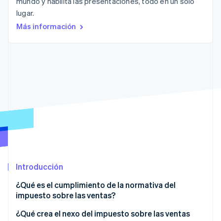
mundo y habilita las presentaciones, todo en un solo
Sector público
lugar.
Radar
Comercio minorista
Prevención de fraude
Más información
Atlas
Constitución de una startup
Ecosystem
Climate
Eliminación de dióxido de carbono
Socios
Stripe App Marketplace
Identity
Verificación de identidad en línea
Stripe Sessions 2026
Descubre cómo Stripe está construyendo la infraestructu
Introducción
para la IA.
Ver ahora
¿Qué es el cumplimiento de la normativa del
impuesto sobre las ventas?
¿Qué crea el nexo del impuesto sobre las ventas